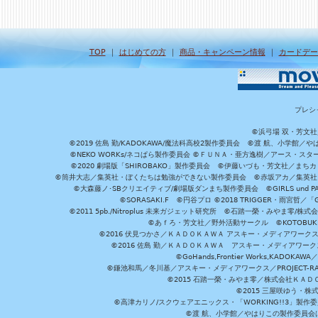
TOP
｜
はじめての方
｜
商品・キャンペーン情報
｜
カードデー
プレシ
©浜弓場 双・芳文
©2019 佐島 勤/KADOKAWA/魔法科高校2製作委員会 ©渡 航、小学
©NEKO WORKs/ネコぱら製作委員会 ©ＦＵＮＡ・亜方逸樹／アース・スタ
©2020 劇場版「SHIROBAKO」製作委員会 ©伊藤いづも・芳文社／まちカ
©筒井大志／集英社・ぼくたちは勉強ができない製作委員会 ©赤坂アカ／集英社・かぐ
©大森藤ノ･SBクリエイティブ/劇場版ダンまち製作委員会 ©GIRLS und P
©SORASAKI.F ©円谷プロ ©2018 TRIGGER・雨宮哲／
©2011 5pb./Nitroplus 未来ガジェット研究所 ©石踏一榮・みやま零
©あｆろ・芳文社／野外活動サークル ©KOTOBUKIYA /
©2016 伏見つかさ／ＫＡＤＯＫＡＷＡ アスキー・メディアワーク
©2016 佐島 勤／ＫＡＤＯＫＡＷＡ アスキー・メディアワークス刊
©GoHands,Frontier Works,KADO
©鎌池和馬／冬川基／アスキー・メディアワークス／PROJECT-RAI
©2015 石踏一榮・みやま零／株式会社ＫＡ
©2015 三屋咲ゆう・株
©高津カリノ/スクウェアエニックス・「WORKING!!3」製作
©渡 航、小学館／やはりこの製作委員会はまちがっ