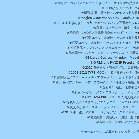
©原悠衣・芳文社／ハロー！！きんいろモザイク製作委員会 ©
©2014なもり/一迅社・七
©浜弓場 双・芳文社／ハナヤマタ製作委
©Magica Quartet／Aniplex・Madoka 
©2013 すずきあきら・Niθ・ホビージャパン／百花繚乱S
©宮原るり／芳文社・藤女生徒
©日日日・小学館／製作委員会＠がんばらない ©KADOKA
©桜場コハル・講談社／みなみけ製作委
©桜場コハル・講談社／「みなみけ おかえり」製
©裕時悠示・ソフトバンク クリエイティブ／「俺修
©鴨志田一/アスキー・メディアワークス/さくら荘製作委員会 ©Cr
©Magica Quartet／Aniplex・Mad
©GIRLS und PANZER Pr
©2012 葵せきな・狗神煌／富士見書房
©2009-2012 TYPE-MOON ©「夏色キ
©竹宮ゆゆこ／アスキー・メディアワークス／「とらドラ！」製作
©杉井 光／アスキー・メディアワークス／『神様のメモ帳』製
©なもり/一迅社・七森中ご
©あさのハジメ・メディアファクトリー／まよチ
©ANOHANA PROJECT ©入間
©高津カリノ／スクウェアエニックス・「WORKING!!」製作委員
©伏見つかさ／アスキー・メディアワークス／OIP 
©2010 沖田雅／アスキー・メディアワークス／オオ
©西尾維新・講談社 / 「刀語」製
©蒼樹うめ・芳文社／ひだま
当ホームページに記載されている全ての