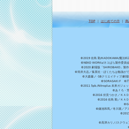
TOP
｜
はじめての方
｜
商
©2019 佐島 勤/KADOKAW
©NEKO WORKs/ネコぱら製作委
©2020 劇場版「SHIROBAKO
©筒井大志／集英社・ぼくたちは勉強ができ
©大森藤ノ･SBクリエイティブ/劇場版
©SORASAKI.F 
©2011 5pb./Nitroplus
©あｆろ・芳文
©2016 伏見つかさ／Ｋ
©2016 佐島 勤／Ｋ
©G
©鎌池和馬／冬川基／アスキ
©20
©高津カリノ/スクウェア