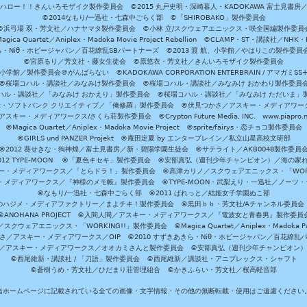
ハロー！！きんいろモザイク製作委員会 ©2015 丸戸史明・深崎暮人・KADOKAWA 富士見書房
©2014なもり/一迅社・七森中ごらく部 ©「SHIROBAKO」製作委員会
©浜弓場 双・芳文社／ハナヤマタ製作委員会 ©小林 立/スクウェアエニックス・咲全国編製作委員
agica Quartet／Aniplex・Madoka Movie Project Rebellion ©CLAMP・ST・講談社／NHK・
きら・Niθ・ホビージャパン／百花繚乱SBパートナーズ ©2013 渡 航、小学館／やはりこの製作委
©宮原るり／芳文社・藤女生徒会 ©原悠衣・芳文社／きんいろモザイク製作委員会
学館／製作委員会＠がんばらない ©KADOKAWA CORPORATION ENTERBRAIN / アマガミS
©桜場コハル・講談社／みなみけ製作委員会 ©桜場コハル・講談社／みなみけ おかわり製作委員
ハル・講談社／「みなみけ おかえり」製作委員会 ©桜場コハル・講談社／「みなみけ ただいま」
・ソフトバンク クリエイティブ／「俺修羅」製作委員会 ©伏見つかさ／アスキー・メディアワーク
スキー・メディアワークス/さくら荘製作委員会 ©Crypton Future Media, INC. www.piapro.n
©Magica Quartet／Aniplex・Madoka Movie Project ©sprite/fairys・恋チョコ製作委員会
©GIRLS und PANZER Projekt ©庵田定夏 by エンターブレイン／私立山星高校文研部
©2012 葵せきな・狗神煌／富士見書房／新・碧陽学園生徒会 ©サテライト／AKB0048製作委員
-2012 TYPE-MOON ©「夏色キセキ」製作委員会 ©安部真弘（週刊少年チャンピオン）／海の家
ー・メディアワークス／「とらドラ！」製作委員会 ©高津カリノ／スクウェアエニックス・「WORKI
・メディアワークス／『神様のメモ帳』製作委員会 ©TYPE-MOON・武梨えり・一迅社／ノーツ
©なもり/一迅社・七森中ごらく部 ©2011 ぱれっと／結姫女子学園ぬこ部
のハジメ・メディアファクトリー／まよチキ！製作委員会 ©黒田ｂｂ・芳文社/Aチャンネル委員会
©ANOHANA PROJECT ©入間人間／アスキー・メディアワークス／『電波女と青春男』製作委員
クウェアエニックス・「WORKING!!」製作委員会 ©Magica Quartet／Aniplex・Madoka Par
さ／アスキー・メディアワークス／OIP ©2010 すずきあきら・Niθ・ホビージャパン／百花繚乱
田雅／アスキー・メディアワークス／オオカミさんと製作委員会 ©安部真弘（週刊少年チャンピオン
©西尾維新・講談社 / 「刀語」製作委員会 ©西尾維新／講談社・アニプレックス・シャフト
©蒼樹うめ・芳文社／ひだまり荘管理組合 ©かきふらい・芳文社／桜高軽音部
当ホームページに記載されている全ての画像・文字情報・その他の無断転載・使用はご遠慮ください