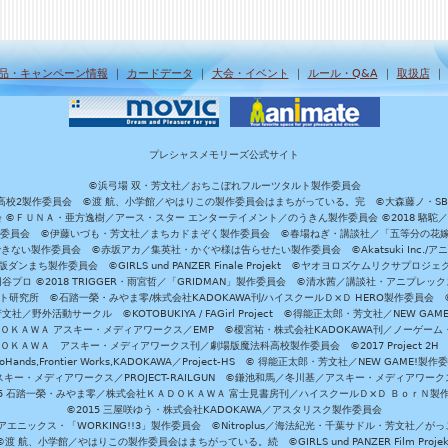
品・キャンペーン情報
｜
カードデータ
｜
大会・イベント
｜
ルール・Q&A
｜
取扱店
プレシャスメモリーズ公式サイト
©浜弓場 双・芳文社／おちこぼれフルーツタルト製作委員会
A/魔法科高校2製作委員会 ©渡 航、小学館／やはりこの製作委員会はまちがっている。完 ©大森藤ノ・S
員会 ©ＦＵＮＡ・亜方逸樹／アース・スター エンターテイメント／のうきん製作委員会 ©2018 駱駝
」製作委員会 ©伊藤いづも・芳文社／まちカドまぞく製作委員会 ©春場ねぎ・講談社／「五等分の花嫁」製作
ない製作委員会 ©赤坂アカ／集英社・かぐや様は告らせたい製作委員会 ©Akatsuki Inc./
ダンまち製作委員会 ©GIRLS und PANZER Finale Projekt ©ヤオヨロズケムリクサプ
©円谷プロ ©2018 TRIGGER・雨宮哲／「GRIDMAN」製作委員会 ©清水茜／講談社・アニプレックス・da
 未来ガジェット研究所 ©石踏一榮・みやま零/株式会社KADOKAWA刊/ハイスクールＤ×Ｄ HERO製作委
社／野外活動サークル ©KOTOBUKIYA / FAGirl Project ©得能正太郎・芳文社／NEW GAM
ＡＤＯＫＡＷＡ アスキー・メディアワークス／EMP ©榎宮祐・株式会社KADOKAWA刊／ノーゲーム
ＡＤＯＫＡＷＡ アスキー・メディアワークス刊／劇場版魔法科高校製作委員会 ©2017 Project 2H
oHands,Frontier Works,KADOKAWA／Project-HS © 得能正太郎・芳文社／NEW GAME!製作
ー・メディアワークス／PROJECT-RAILGUN ©鎌池和馬／冬川基／アスキー・メディアワークス／PRO
15 石踏一榮・みやま零／株式会社ＫＡＤＯＫＡＷＡ 富士見書房刊／ハイスクールＤ×Ｄ ＢｏｒＮ製
©2015 三屋咲ゆう・株式会社KADOKAWA／アスタリスク製作委員会
エニックス・「WORKING!!3」製作委員会 ©Nitroplus／海法紀光・千葉サドル・芳文社／
©渡 航、小学館／やはりこの製作委員会はまちがっている。続 ©GIRLS und PANZER Film Projek