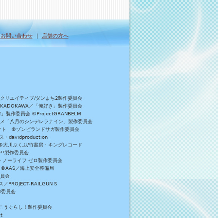
｜
お問い合わせ
｜
店舗の方へ
Bクリエイティブ/ダンまち2製作委員会
／KADOKAWA／「俺好き」製作委員会
委員会 ©ProjectGRANBELM
アニメ「八月のシンデレラナイン」製作委員会
ロジェクト ©ゾンビランドサガ製作委員会
vidproduction
員会 ©大川ぶくぶ/竹書房・キングレコード
E!!製作委員会
・ノーライフ ゼロ製作委員会
 ©AAS／海上安全整備局
委員会
JECT-RAILGUN S
作委員会
がっこうぐらし！製作委員会
t