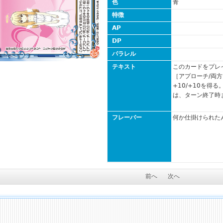
色
青
特徴
AP
DP
パラレル
テキスト
このカードをプレ
［アプローチ/両
+10/+10を得
は、ターン終了時まで
フレーバー
何か仕掛けられた
前へ
次へ