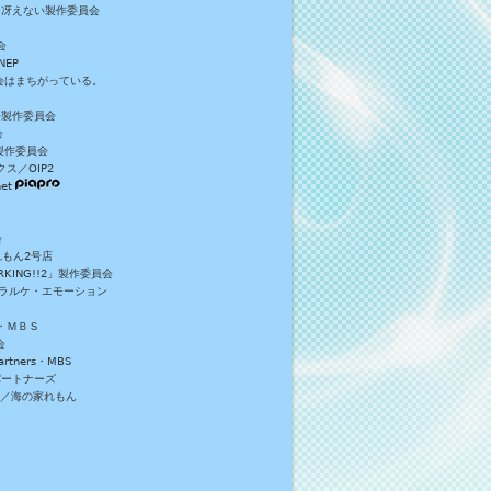
／冴えない製作委員会
会
NEP
員会はまちがっている。
S+製作委員会
会
製作委員会
ス／OIP2
et
会
れもん2号店
NG!!2」製作委員会
・ラルケ・エモーション
・ＭＢＳ
会
tners・MBS
パートナーズ
）／海の家れもん
。