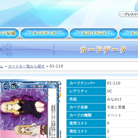
ム
»
カードを一覧から探す
» 01-110
カードナンバー
01-110
レアリティ
UC
作品
みなみけ
カード名称
天使と悪魔
カードの種類
イベント
使用コスト
0
発生コスト
2