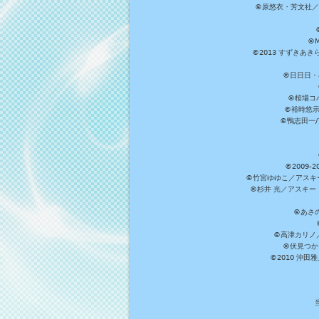
©原悠衣・芳文社／
©M
©2013 すずきあ
©日日日・小
©桜場コ
©裕時悠示
©鴨志田一/ア
©2009
©竹宮ゆゆこ／アスキ
©杉井 光／アスキー
©あさ
©高津カリノ／ス
©伏見つか
©2010 沖