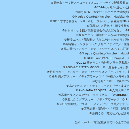
©原悠衣・芳文社／ハロー！！きんいろモザイク製作委員会 ©
©2014なもり/一迅社・七
©浜弓場 双・芳文社／ハナヤマタ製作委
©Magica Quartet／Aniplex・Madoka 
©2013 すずきあきら・Niθ・ホビージャパン／百花繚乱S
©宮原るり／芳文社・藤女生徒
©日日日・小学館／製作委員会＠がんばらない ©KADOKA
©桜場コハル・講談社／みなみけ製作委
©桜場コハル・講談社／「みなみけ おかえり」製
©裕時悠示・ソフトバンク クリエイティブ／「俺修
©鴨志田一/アスキー・メディアワークス/さくら荘製作委員会 ©Cr
©Magica Quartet／Aniplex・Mad
©GIRLS und PANZER Pr
©2012 葵せきな・狗神煌／富士見書房
©2009-2012 TYPE-MOON ©「夏色キ
©竹宮ゆゆこ／アスキー・メディアワークス／「とらドラ！」製作
©杉井 光／アスキー・メディアワークス／『神様のメモ帳』製
©なもり/一迅社・七森中ご
©あさのハジメ・メディアファクトリー／まよチ
©ANOHANA PROJECT ©入間
©高津カリノ／スクウェアエニックス・「WORKING!!」製作委員
©伏見つかさ／アスキー・メディアワークス／OIP 
©2010 沖田雅／アスキー・メディアワークス／オオ
©西尾維新・講談社 / 「刀語」製
©蒼樹うめ・芳文社／ひだま
当ホームページに記載されている全ての