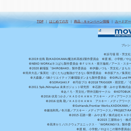
TOP
｜
はじめての方
｜
商品・キャンペーン情報
｜
カードデー
プレシ
©浜弓場 双・芳文
©2019 佐島 勤/KADOKAWA/魔法科高校2製作委員会 ©渡 航、小学
©NEKO WORKs/ネコぱら製作委員会 ©ＦＵＮＡ・亜方逸樹／アース・スタ
©2020 劇場版「SHIROBAKO」製作委員会 ©伊藤いづも・芳文社／まちカ
©筒井大志／集英社・ぼくたちは勉強ができない製作委員会 ©赤坂アカ／集英社・かぐ
©大森藤ノ･SBクリエイティブ/劇場版ダンまち製作委員会 ©GIRLS und P
©SORASAKI.F ©円谷プロ ©2018 TRIGGER・雨宮哲／
©2011 5pb./Nitroplus 未来ガジェット研究所 ©石踏一榮・みやま零
©あｆろ・芳文社／野外活動サークル ©KOTOBUKIYA /
©2016 伏見つかさ／ＫＡＤＯＫＡＷＡ アスキー・メディアワーク
©2016 佐島 勤／ＫＡＤＯＫＡＷＡ アスキー・メディアワークス刊
©GoHands,Frontier Works,KADO
©鎌池和馬／冬川基／アスキー・メディアワークス／PROJECT-RAI
©2015 石踏一榮・みやま零／株式会社ＫＡ
©2015 三屋咲ゆう・株
©高津カリノ/スクウェアエニックス・「WORKING!!3」製作
©渡 航、小学館／やはりこの製作委員会はまちがっ