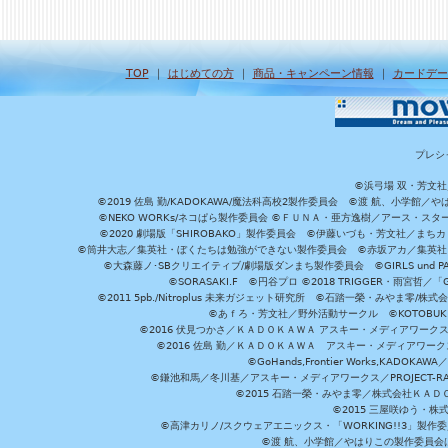
TOP
｜
はじめての方
｜
商品・キャンペーン情報
｜
カードデー
プレシ
©浜弓場 双・芳文
©2019 佐島 勤/KADOKAWA/魔法科高校2製作委員会 ©渡 航、小学
©NEKO WORKs/ネコぱら製作委員会 ©ＦＵＮＡ・亜方逸樹／アース・スタ
©2020 劇場版「SHIROBAKO」製作委員会 ©伊藤いづも・芳文社／まちカ
©筒井大志／集英社・ぼくたちは勉強ができない製作委員会 ©赤坂アカ／集英社・かぐ
©大森藤ノ･SBクリエイティブ/劇場版ダンまち製作委員会 ©GIRLS und P
©SORASAKI.F ©円谷プロ ©2018 TRIGGER・雨宮哲／
©2011 5pb./Nitroplus 未来ガジェット研究所 ©石踏一榮・みやま零
©あｆろ・芳文社／野外活動サークル ©KOTOBUKIYA /
©2016 伏見つかさ／ＫＡＤＯＫＡＷＡ アスキー・メディアワーク
©2016 佐島 勤／ＫＡＤＯＫＡＷＡ アスキー・メディアワークス刊
©GoHands,Frontier Works,KADO
©鎌池和馬／冬川基／アスキー・メディアワークス／PROJECT-RAI
©2015 石踏一榮・みやま零／株式会社ＫＡ
©2015 三屋咲ゆう・株
©高津カリノ/スクウェアエニックス・「WORKING!!3」製作
©渡 航、小学館／やはりこの製作委員会はまちがっ