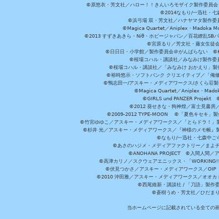
©原悠衣・芳文社／ハロー！！きんいろモザイク製作委員会 ©
©2014なもり/一迅社・七
©浜弓場 双・芳文社／ハナヤマタ製作委
©Magica Quartet／Aniplex・Madoka 
©2013 すずきあきら・Niθ・ホビージャパン／百花繚乱S
©宮原るり／芳文社・藤女生徒
©日日日・小学館／製作委員会＠がんばらない ©KADOKA
©桜場コハル・講談社／みなみけ製作委
©桜場コハル・講談社／「みなみけ おかえり」製
©裕時悠示・ソフトバンク クリエイティブ／「俺修
©鴨志田一/アスキー・メディアワークス/さくら荘製作委員会 ©Cr
©Magica Quartet／Aniplex・Mad
©GIRLS und PANZER Pr
©2012 葵せきな・狗神煌／富士見書房
©2009-2012 TYPE-MOON ©「夏色キ
©竹宮ゆゆこ／アスキー・メディアワークス／「とらドラ！」製作
©杉井 光／アスキー・メディアワークス／『神様のメモ帳』製
©なもり/一迅社・七森中ご
©あさのハジメ・メディアファクトリー／まよチ
©ANOHANA PROJECT ©入間
©高津カリノ／スクウェアエニックス・「WORKING!!」製作委員
©伏見つかさ／アスキー・メディアワークス／OIP 
©2010 沖田雅／アスキー・メディアワークス／オオ
©西尾維新・講談社 / 「刀語」製
©蒼樹うめ・芳文社／ひだま
当ホームページに記載されている全ての