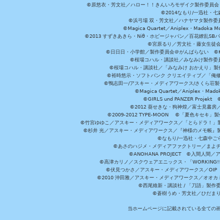
©原悠衣・芳文社／ハロー！！きんいろモザイク製作委員会 ©
©2014なもり/一迅社・七
©浜弓場 双・芳文社／ハナヤマタ製作委
©Magica Quartet／Aniplex・Madoka 
©2013 すずきあきら・Niθ・ホビージャパン／百花繚乱S
©宮原るり／芳文社・藤女生徒
©日日日・小学館／製作委員会＠がんばらない ©KADOKA
©桜場コハル・講談社／みなみけ製作委
©桜場コハル・講談社／「みなみけ おかえり」製
©裕時悠示・ソフトバンク クリエイティブ／「俺修
©鴨志田一/アスキー・メディアワークス/さくら荘製作委員会 ©Cr
©Magica Quartet／Aniplex・Mad
©GIRLS und PANZER Pr
©2012 葵せきな・狗神煌／富士見書房
©2009-2012 TYPE-MOON ©「夏色キ
©竹宮ゆゆこ／アスキー・メディアワークス／「とらドラ！」製作
©杉井 光／アスキー・メディアワークス／『神様のメモ帳』製
©なもり/一迅社・七森中ご
©あさのハジメ・メディアファクトリー／まよチ
©ANOHANA PROJECT ©入間
©高津カリノ／スクウェアエニックス・「WORKING!!」製作委員
©伏見つかさ／アスキー・メディアワークス／OIP 
©2010 沖田雅／アスキー・メディアワークス／オオ
©西尾維新・講談社 / 「刀語」製
©蒼樹うめ・芳文社／ひだま
当ホームページに記載されている全ての