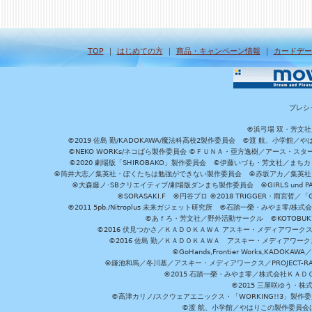
TOP
｜
はじめての方
｜
商品・キャンペーン情報
｜
カードデー
プレシ
©浜弓場 双・芳文
©2019 佐島 勤/KADOKAWA/魔法科高校2製作委員会 ©渡 航、小学
©NEKO WORKs/ネコぱら製作委員会 ©ＦＵＮＡ・亜方逸樹／アース・スタ
©2020 劇場版「SHIROBAKO」製作委員会 ©伊藤いづも・芳文社／まちカ
©筒井大志／集英社・ぼくたちは勉強ができない製作委員会 ©赤坂アカ／集英社・かぐ
©大森藤ノ･SBクリエイティブ/劇場版ダンまち製作委員会 ©GIRLS und P
©SORASAKI.F ©円谷プロ ©2018 TRIGGER・雨宮哲／
©2011 5pb./Nitroplus 未来ガジェット研究所 ©石踏一榮・みやま零
©あｆろ・芳文社／野外活動サークル ©KOTOBUKIYA /
©2016 伏見つかさ／ＫＡＤＯＫＡＷＡ アスキー・メディアワーク
©2016 佐島 勤／ＫＡＤＯＫＡＷＡ アスキー・メディアワークス刊
©GoHands,Frontier Works,KADO
©鎌池和馬／冬川基／アスキー・メディアワークス／PROJECT-RAI
©2015 石踏一榮・みやま零／株式会社ＫＡ
©2015 三屋咲ゆう・株
©高津カリノ/スクウェアエニックス・「WORKING!!3」製作
©渡 航、小学館／やはりこの製作委員会はまちがっ