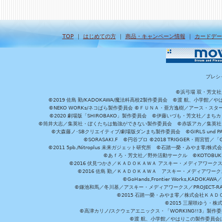
TOP
｜
はじめての方
｜
商品・キャンペーン情報
｜
カードデー
プレシ
©浜弓場 双・芳文
©2019 佐島 勤/KADOKAWA/魔法科高校2製作委員会 ©渡 航、小学
©NEKO WORKs/ネコぱら製作委員会 ©ＦＵＮＡ・亜方逸樹／アース・スタ
©2020 劇場版「SHIROBAKO」製作委員会 ©伊藤いづも・芳文社／まちカ
©筒井大志／集英社・ぼくたちは勉強ができない製作委員会 ©赤坂アカ／集英社・かぐ
©大森藤ノ･SBクリエイティブ/劇場版ダンまち製作委員会 ©GIRLS und P
©SORASAKI.F ©円谷プロ ©2018 TRIGGER・雨宮哲／
©2011 5pb./Nitroplus 未来ガジェット研究所 ©石踏一榮・みやま零
©あｆろ・芳文社／野外活動サークル ©KOTOBUKIYA /
©2016 伏見つかさ／ＫＡＤＯＫＡＷＡ アスキー・メディアワーク
©2016 佐島 勤／ＫＡＤＯＫＡＷＡ アスキー・メディアワークス刊
©GoHands,Frontier Works,KADO
©鎌池和馬／冬川基／アスキー・メディアワークス／PROJECT-RAI
©2015 石踏一榮・みやま零／株式会社ＫＡ
©2015 三屋咲ゆう・株
©高津カリノ/スクウェアエニックス・「WORKING!!3」製作
©渡 航、小学館／やはりこの製作委員会はまちがっ