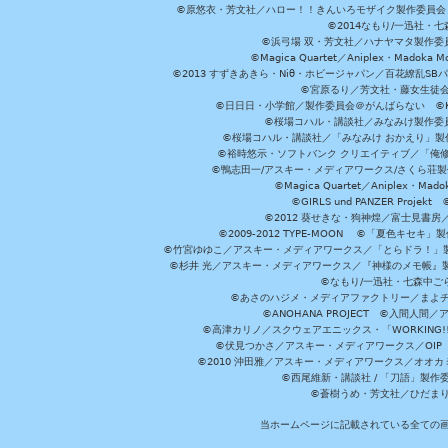
©原悠衣・芳文社／ハロー！！きんいろモザイク製作委員会 ©
©2014なもり/一迅社・七
©浜弓場 双・芳文社／ハナヤマタ製作委
©Magica Quartet／Aniplex・Madoka 
©2013 すずきあきら・Niθ・ホビージャパン／百花繚乱S
©宮原るり／芳文社・藤女生徒
©日日日・小学館／製作委員会＠がんばらない ©KADOKA
©桜場コハル・講談社／みなみけ製作委
©桜場コハル・講談社／「みなみけ おかえり」製
©裕時悠示・ソフトバンク クリエイティブ／「俺修
©鴨志田一/アスキー・メディアワークス/さくら荘製作委員会 ©Cr
©Magica Quartet／Aniplex・Mad
©GIRLS und PANZER Pr
©2012 葵せきな・狗神煌／富士見書房
©2009-2012 TYPE-MOON ©「夏色キ
©竹宮ゆゆこ／アスキー・メディアワークス／「とらドラ！」製作
©杉井 光／アスキー・メディアワークス／『神様のメモ帳』製
©なもり/一迅社・七森中ご
©あさのハジメ・メディアファクトリー／まよチ
©ANOHANA PROJECT ©入間
©高津カリノ／スクウェアエニックス・「WORKING!!」製作委員
©伏見つかさ／アスキー・メディアワークス／OIP 
©2010 沖田雅／アスキー・メディアワークス／オオ
©西尾維新・講談社 / 「刀語」製
©蒼樹うめ・芳文社／ひだま
当ホームページに記載されている全ての