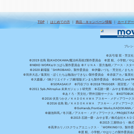
TOP
｜
はじめての方
｜
商品・キャンペーン情報
｜
カードデー
プレシ
©浜弓場 双・芳文
©2019 佐島 勤/KADOKAWA/魔法科高校2製作委員会 ©渡 航、小学
©NEKO WORKs/ネコぱら製作委員会 ©ＦＵＮＡ・亜方逸樹／アース・スタ
©2020 劇場版「SHIROBAKO」製作委員会 ©伊藤いづも・芳文社／まちカ
©筒井大志／集英社・ぼくたちは勉強ができない製作委員会 ©赤坂アカ／集英社・かぐ
©大森藤ノ･SBクリエイティブ/劇場版ダンまち製作委員会 ©GIRLS und P
©SORASAKI.F ©円谷プロ ©2018 TRIGGER・雨宮哲／
©2011 5pb./Nitroplus 未来ガジェット研究所 ©石踏一榮・みやま零
©あｆろ・芳文社／野外活動サークル ©KOTOBUKIYA /
©2016 伏見つかさ／ＫＡＤＯＫＡＷＡ アスキー・メディアワーク
©2016 佐島 勤／ＫＡＤＯＫＡＷＡ アスキー・メディアワークス刊
©GoHands,Frontier Works,KADO
©鎌池和馬／冬川基／アスキー・メディアワークス／PROJECT-RAI
©2015 石踏一榮・みやま零／株式会社ＫＡ
©2015 三屋咲ゆう・株
©高津カリノ/スクウェアエニックス・「WORKING!!3」製作
©渡 航、小学館／やはりこの製作委員会はまちがっ