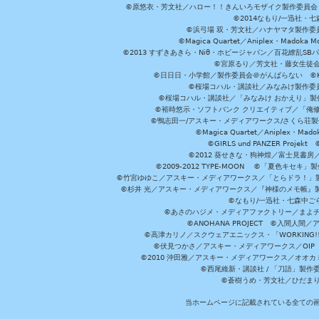
©原悠衣・芳文社／ハロー！！きんいろモザイク製作委員会 ©
©2014なもり/一迅社・七
©浜弓場 双・芳文社／ハナヤマタ製作委
©Magica Quartet／Aniplex・Madoka 
©2013 すずきあきら・Niθ・ホビージャパン／百花繚乱S
©宮原るり／芳文社・藤女生徒
©日日日・小学館／製作委員会＠がんばらない ©KADOKA
©桜場コハル・講談社／みなみけ製作委
©桜場コハル・講談社／「みなみけ おかえり」製
©裕時悠示・ソフトバンク クリエイティブ／「俺修
©鴨志田一/アスキー・メディアワークス/さくら荘製作委員会 ©Cr
©Magica Quartet／Aniplex・Mad
©GIRLS und PANZER Pr
©2012 葵せきな・狗神煌／富士見書房
©2009-2012 TYPE-MOON ©「夏色キ
©竹宮ゆゆこ／アスキー・メディアワークス／「とらドラ！」製作
©杉井 光／アスキー・メディアワークス／『神様のメモ帳』製
©なもり/一迅社・七森中ご
©あさのハジメ・メディアファクトリー／まよチ
©ANOHANA PROJECT ©入間
©高津カリノ／スクウェアエニックス・「WORKING!!」製作委員
©伏見つかさ／アスキー・メディアワークス／OIP 
©2010 沖田雅／アスキー・メディアワークス／オオ
©西尾維新・講談社 / 「刀語」製
©蒼樹うめ・芳文社／ひだま
当ホームページに記載されている全ての