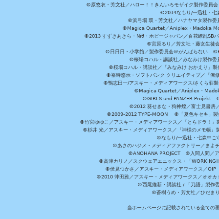
©原悠衣・芳文社／ハロー！！きんいろモザイク製作委員会 ©
©2014なもり/一迅社・七
©浜弓場 双・芳文社／ハナヤマタ製作委
©Magica Quartet／Aniplex・Madoka 
©2013 すずきあきら・Niθ・ホビージャパン／百花繚乱S
©宮原るり／芳文社・藤女生徒
©日日日・小学館／製作委員会＠がんばらない ©KADOKA
©桜場コハル・講談社／みなみけ製作委
©桜場コハル・講談社／「みなみけ おかえり」製
©裕時悠示・ソフトバンク クリエイティブ／「俺修
©鴨志田一/アスキー・メディアワークス/さくら荘製作委員会 ©Cr
©Magica Quartet／Aniplex・Mad
©GIRLS und PANZER Pr
©2012 葵せきな・狗神煌／富士見書房
©2009-2012 TYPE-MOON ©「夏色キ
©竹宮ゆゆこ／アスキー・メディアワークス／「とらドラ！」製作
©杉井 光／アスキー・メディアワークス／『神様のメモ帳』製
©なもり/一迅社・七森中ご
©あさのハジメ・メディアファクトリー／まよチ
©ANOHANA PROJECT ©入間
©高津カリノ／スクウェアエニックス・「WORKING!!」製作委員
©伏見つかさ／アスキー・メディアワークス／OIP 
©2010 沖田雅／アスキー・メディアワークス／オオ
©西尾維新・講談社 / 「刀語」製
©蒼樹うめ・芳文社／ひだま
当ホームページに記載されている全ての