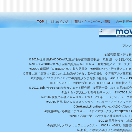
TOP
｜
はじめての方
｜
商品・キャンペーン情報
｜
カードデー
プレシ
©浜弓場 双・芳文
©2019 佐島 勤/KADOKAWA/魔法科高校2製作委員会 ©渡 航、小学
©NEKO WORKs/ネコぱら製作委員会 ©ＦＵＮＡ・亜方逸樹／アース・スタ
©2020 劇場版「SHIROBAKO」製作委員会 ©伊藤いづも・芳文社／まちカ
©筒井大志／集英社・ぼくたちは勉強ができない製作委員会 ©赤坂アカ／集英社・かぐ
©大森藤ノ･SBクリエイティブ/劇場版ダンまち製作委員会 ©GIRLS und P
©SORASAKI.F ©円谷プロ ©2018 TRIGGER・雨宮哲／
©2011 5pb./Nitroplus 未来ガジェット研究所 ©石踏一榮・みやま零
©あｆろ・芳文社／野外活動サークル ©KOTOBUKIYA /
©2016 伏見つかさ／ＫＡＤＯＫＡＷＡ アスキー・メディアワーク
©2016 佐島 勤／ＫＡＤＯＫＡＷＡ アスキー・メディアワークス刊
©GoHands,Frontier Works,KADO
©鎌池和馬／冬川基／アスキー・メディアワークス／PROJECT-RAI
©2015 石踏一榮・みやま零／株式会社ＫＡ
©2015 三屋咲ゆう・株
©高津カリノ/スクウェアエニックス・「WORKING!!3」製作
©渡 航、小学館／やはりこの製作委員会はまちがっ