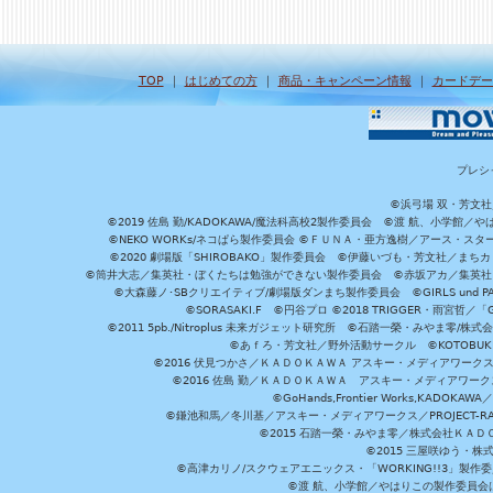
TOP
｜
はじめての方
｜
商品・キャンペーン情報
｜
カードデー
プレシ
©浜弓場 双・芳文
©2019 佐島 勤/KADOKAWA/魔法科高校2製作委員会 ©渡 航、小学
©NEKO WORKs/ネコぱら製作委員会 ©ＦＵＮＡ・亜方逸樹／アース・スタ
©2020 劇場版「SHIROBAKO」製作委員会 ©伊藤いづも・芳文社／まちカ
©筒井大志／集英社・ぼくたちは勉強ができない製作委員会 ©赤坂アカ／集英社・かぐ
©大森藤ノ･SBクリエイティブ/劇場版ダンまち製作委員会 ©GIRLS und P
©SORASAKI.F ©円谷プロ ©2018 TRIGGER・雨宮哲／
©2011 5pb./Nitroplus 未来ガジェット研究所 ©石踏一榮・みやま零
©あｆろ・芳文社／野外活動サークル ©KOTOBUKIYA /
©2016 伏見つかさ／ＫＡＤＯＫＡＷＡ アスキー・メディアワーク
©2016 佐島 勤／ＫＡＤＯＫＡＷＡ アスキー・メディアワークス刊
©GoHands,Frontier Works,KADO
©鎌池和馬／冬川基／アスキー・メディアワークス／PROJECT-RAI
©2015 石踏一榮・みやま零／株式会社ＫＡ
©2015 三屋咲ゆう・株
©高津カリノ/スクウェアエニックス・「WORKING!!3」製作
©渡 航、小学館／やはりこの製作委員会はまちがっ