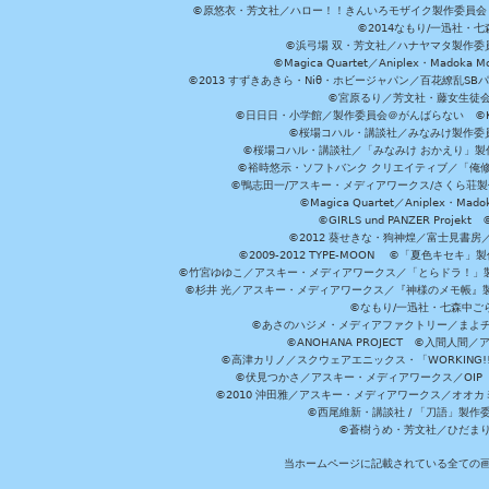
©原悠衣・芳文社／ハロー！！きんいろモザイク製作委員会 ©
©2014なもり/一迅社・七
©浜弓場 双・芳文社／ハナヤマタ製作委
©Magica Quartet／Aniplex・Madoka 
©2013 すずきあきら・Niθ・ホビージャパン／百花繚乱S
©宮原るり／芳文社・藤女生徒
©日日日・小学館／製作委員会＠がんばらない ©KADOKA
©桜場コハル・講談社／みなみけ製作委
©桜場コハル・講談社／「みなみけ おかえり」製
©裕時悠示・ソフトバンク クリエイティブ／「俺修
©鴨志田一/アスキー・メディアワークス/さくら荘製作委員会 ©Cr
©Magica Quartet／Aniplex・Mad
©GIRLS und PANZER Pr
©2012 葵せきな・狗神煌／富士見書房
©2009-2012 TYPE-MOON ©「夏色キ
©竹宮ゆゆこ／アスキー・メディアワークス／「とらドラ！」製作
©杉井 光／アスキー・メディアワークス／『神様のメモ帳』製
©なもり/一迅社・七森中ご
©あさのハジメ・メディアファクトリー／まよチ
©ANOHANA PROJECT ©入間
©高津カリノ／スクウェアエニックス・「WORKING!!」製作委員
©伏見つかさ／アスキー・メディアワークス／OIP 
©2010 沖田雅／アスキー・メディアワークス／オオ
©西尾維新・講談社 / 「刀語」製
©蒼樹うめ・芳文社／ひだま
当ホームページに記載されている全ての