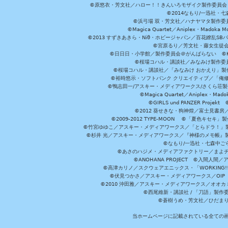
©原悠衣・芳文社／ハロー！！きんいろモザイク製作委員会 ©
©2014なもり/一迅社・七
©浜弓場 双・芳文社／ハナヤマタ製作委
©Magica Quartet／Aniplex・Madoka 
©2013 すずきあきら・Niθ・ホビージャパン／百花繚乱S
©宮原るり／芳文社・藤女生徒
©日日日・小学館／製作委員会＠がんばらない ©KADOKA
©桜場コハル・講談社／みなみけ製作委
©桜場コハル・講談社／「みなみけ おかえり」製
©裕時悠示・ソフトバンク クリエイティブ／「俺修
©鴨志田一/アスキー・メディアワークス/さくら荘製作委員会 ©Cr
©Magica Quartet／Aniplex・Mad
©GIRLS und PANZER Pr
©2012 葵せきな・狗神煌／富士見書房
©2009-2012 TYPE-MOON ©「夏色キ
©竹宮ゆゆこ／アスキー・メディアワークス／「とらドラ！」製作
©杉井 光／アスキー・メディアワークス／『神様のメモ帳』製
©なもり/一迅社・七森中ご
©あさのハジメ・メディアファクトリー／まよチ
©ANOHANA PROJECT ©入間
©高津カリノ／スクウェアエニックス・「WORKING!!」製作委員
©伏見つかさ／アスキー・メディアワークス／OIP 
©2010 沖田雅／アスキー・メディアワークス／オオ
©西尾維新・講談社 / 「刀語」製
©蒼樹うめ・芳文社／ひだま
当ホームページに記載されている全ての