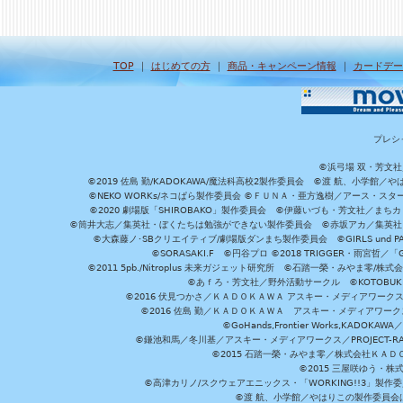
TOP
｜
はじめての方
｜
商品・キャンペーン情報
｜
カードデー
プレシ
©浜弓場 双・芳文
©2019 佐島 勤/KADOKAWA/魔法科高校2製作委員会 ©渡 航、小学
©NEKO WORKs/ネコぱら製作委員会 ©ＦＵＮＡ・亜方逸樹／アース・スタ
©2020 劇場版「SHIROBAKO」製作委員会 ©伊藤いづも・芳文社／まちカ
©筒井大志／集英社・ぼくたちは勉強ができない製作委員会 ©赤坂アカ／集英社・かぐ
©大森藤ノ･SBクリエイティブ/劇場版ダンまち製作委員会 ©GIRLS und P
©SORASAKI.F ©円谷プロ ©2018 TRIGGER・雨宮哲／
©2011 5pb./Nitroplus 未来ガジェット研究所 ©石踏一榮・みやま零
©あｆろ・芳文社／野外活動サークル ©KOTOBUKIYA /
©2016 伏見つかさ／ＫＡＤＯＫＡＷＡ アスキー・メディアワーク
©2016 佐島 勤／ＫＡＤＯＫＡＷＡ アスキー・メディアワークス刊
©GoHands,Frontier Works,KADO
©鎌池和馬／冬川基／アスキー・メディアワークス／PROJECT-RAI
©2015 石踏一榮・みやま零／株式会社ＫＡ
©2015 三屋咲ゆう・株
©高津カリノ/スクウェアエニックス・「WORKING!!3」製作
©渡 航、小学館／やはりこの製作委員会はまちがっ