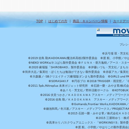
TOP
｜
はじめての方
｜
商品・キャンペーン情報
｜
カードデー
プレシ
©浜弓場 双・芳文
©2019 佐島 勤/KADOKAWA/魔法科高校2製作委員会 ©渡 航、小学
©NEKO WORKs/ネコぱら製作委員会 ©ＦＵＮＡ・亜方逸樹／アース・スタ
©2020 劇場版「SHIROBAKO」製作委員会 ©伊藤いづも・芳文社／まちカ
©筒井大志／集英社・ぼくたちは勉強ができない製作委員会 ©赤坂アカ／集英社・かぐ
©大森藤ノ･SBクリエイティブ/劇場版ダンまち製作委員会 ©GIRLS und P
©SORASAKI.F ©円谷プロ ©2018 TRIGGER・雨宮哲／
©2011 5pb./Nitroplus 未来ガジェット研究所 ©石踏一榮・みやま零
©あｆろ・芳文社／野外活動サークル ©KOTOBUKIYA /
©2016 伏見つかさ／ＫＡＤＯＫＡＷＡ アスキー・メディアワーク
©2016 佐島 勤／ＫＡＤＯＫＡＷＡ アスキー・メディアワークス刊
©GoHands,Frontier Works,KADO
©鎌池和馬／冬川基／アスキー・メディアワークス／PROJECT-RAI
©2015 石踏一榮・みやま零／株式会社ＫＡ
©2015 三屋咲ゆう・株
©高津カリノ/スクウェアエニックス・「WORKING!!3」製作
©渡 航、小学館／やはりこの製作委員会はまちがっ