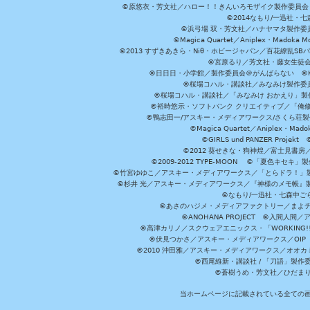
©原悠衣・芳文社／ハロー！！きんいろモザイク製作委員会 ©
©2014なもり/一迅社・七
©浜弓場 双・芳文社／ハナヤマタ製作委
©Magica Quartet／Aniplex・Madoka 
©2013 すずきあきら・Niθ・ホビージャパン／百花繚乱S
©宮原るり／芳文社・藤女生徒
©日日日・小学館／製作委員会＠がんばらない ©KADOKA
©桜場コハル・講談社／みなみけ製作委
©桜場コハル・講談社／「みなみけ おかえり」製
©裕時悠示・ソフトバンク クリエイティブ／「俺修
©鴨志田一/アスキー・メディアワークス/さくら荘製作委員会 ©Cr
©Magica Quartet／Aniplex・Mad
©GIRLS und PANZER Pr
©2012 葵せきな・狗神煌／富士見書房
©2009-2012 TYPE-MOON ©「夏色キ
©竹宮ゆゆこ／アスキー・メディアワークス／「とらドラ！」製作
©杉井 光／アスキー・メディアワークス／『神様のメモ帳』製
©なもり/一迅社・七森中ご
©あさのハジメ・メディアファクトリー／まよチ
©ANOHANA PROJECT ©入間
©高津カリノ／スクウェアエニックス・「WORKING!!」製作委員
©伏見つかさ／アスキー・メディアワークス／OIP 
©2010 沖田雅／アスキー・メディアワークス／オオ
©西尾維新・講談社 / 「刀語」製
©蒼樹うめ・芳文社／ひだま
当ホームページに記載されている全ての