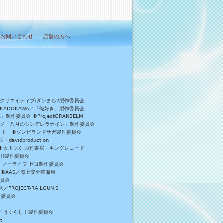
｜
お問い合わせ
｜
店舗の方へ
Bクリエイティブ/ダンまち2製作委員会
／KADOKAWA／「俺好き」製作委員会
委員会 ©ProjectGRANBELM
アニメ「八月のシンデレラナイン」製作委員会
ロジェクト ©ゾンビランドサガ製作委員会
vidproduction
員会 ©大川ぶくぶ/竹書房・キングレコード
E!!製作委員会
・ノーライフ ゼロ製作委員会
 ©AAS／海上安全整備局
委員会
JECT-RAILGUN S
作委員会
がっこうぐらし！製作委員会
t