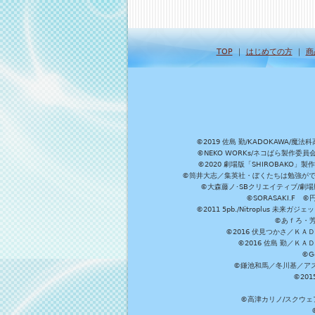
TOP
｜
はじめての方
｜
商
©2019 佐島 勤/KADOKAW
©NEKO WORKs/ネコぱら製作委
©2020 劇場版「SHIROBAKO
©筒井大志／集英社・ぼくたちは勉強ができ
©大森藤ノ･SBクリエイティブ/劇場版
©SORASAKI.F 
©2011 5pb./Nitroplus
©あｆろ・芳文
©2016 伏見つかさ／Ｋ
©2016 佐島 勤／Ｋ
©G
©鎌池和馬／冬川基／アスキ
©20
©高津カリノ/スクウェア