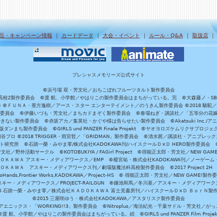
品・キャンペーン情報
｜
カードデータ
｜
大会・イベント
｜
ルール・Q&A
｜
取扱店
プレシャスメモリーズ公式サイト
©浜弓場 双・芳文社／おちこぼれフルーツタルト製作委員会
A/魔法科高校2製作委員会 ©渡 航、小学館／やはりこの製作委員会はまちがっている。完 ©大森藤ノ・S
員会 ©ＦＵＮＡ・亜方逸樹／アース・スター エンターテイメント／のうきん製作委員会 ©2018 駱駝
」製作委員会 ©伊藤いづも・芳文社／まちカドまぞく製作委員会 ©春場ねぎ・講談社／「五等分の花嫁」製作
ない製作委員会 ©赤坂アカ／集英社・かぐや様は告らせたい製作委員会 ©Akatsuki Inc./
ダンまち製作委員会 ©GIRLS und PANZER Finale Projekt ©ヤオヨロズケムリクサプ
©円谷プロ ©2018 TRIGGER・雨宮哲／「GRIDMAN」製作委員会 ©清水茜／講談社・アニプレックス・da
 未来ガジェット研究所 ©石踏一榮・みやま零/株式会社KADOKAWA刊/ハイスクールＤ×Ｄ HERO製作委
社／野外活動サークル ©KOTOBUKIYA / FAGirl Project ©得能正太郎・芳文社／NEW GAM
ＡＤＯＫＡＷＡ アスキー・メディアワークス／EMP ©榎宮祐・株式会社KADOKAWA刊／ノーゲーム
ＡＤＯＫＡＷＡ アスキー・メディアワークス刊／劇場版魔法科高校製作委員会 ©2017 Project 2H
oHands,Frontier Works,KADOKAWA／Project-HS © 得能正太郎・芳文社／NEW GAME!製作
ー・メディアワークス／PROJECT-RAILGUN ©鎌池和馬／冬川基／アスキー・メディアワークス／PRO
15 石踏一榮・みやま零／株式会社ＫＡＤＯＫＡＷＡ 富士見書房刊／ハイスクールＤ×Ｄ ＢｏｒＮ製
©2015 三屋咲ゆう・株式会社KADOKAWA／アスタリスク製作委員会
エニックス・「WORKING!!3」製作委員会 ©Nitroplus／海法紀光・千葉サドル・芳文社／
©渡 航、小学館／やはりこの製作委員会はまちがっている。続 ©GIRLS und PANZER Film Projek