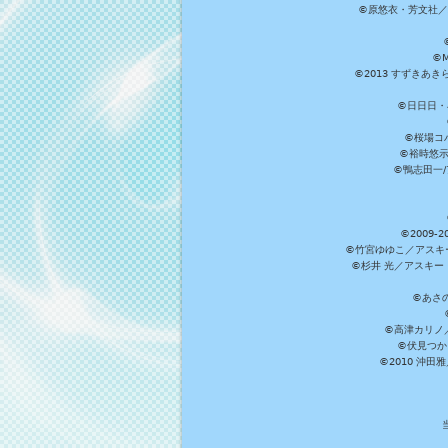
©原悠衣・芳文社／
©M
©2013 すずきあ
©日日日・小
©桜場コ
©裕時悠示
©鴨志田一/ア
©2009
©竹宮ゆゆこ／アスキ
©杉井 光／アスキー
©あさ
©高津カリノ／ス
©伏見つか
©2010 沖