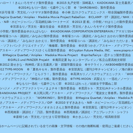
ハロー！！きんいろモザイク製作委員会 ©2015 丸戸史明・深崎暮人・KADOKAWA 富士見書房
©2014なもり/一迅社・七森中ごらく部 ©「SHIROBAKO」製作委員会
©浜弓場 双・芳文社／ハナヤマタ製作委員会 ©小林 立/スクウェアエニックス・咲全国編製作委員
agica Quartet／Aniplex・Madoka Movie Project Rebellion ©CLAMP・ST・講談社／NHK・
きら・Niθ・ホビージャパン／百花繚乱SBパートナーズ ©2013 渡 航、小学館／やはりこの製作委
©宮原るり／芳文社・藤女生徒会 ©原悠衣・芳文社／きんいろモザイク製作委員会
学館／製作委員会＠がんばらない ©KADOKAWA CORPORATION ENTERBRAIN / アマガミS
©桜場コハル・講談社／みなみけ製作委員会 ©桜場コハル・講談社／みなみけ おかわり製作委員
ハル・講談社／「みなみけ おかえり」製作委員会 ©桜場コハル・講談社／「みなみけ ただいま」
・ソフトバンク クリエイティブ／「俺修羅」製作委員会 ©伏見つかさ／アスキー・メディアワーク
スキー・メディアワークス/さくら荘製作委員会 ©Crypton Future Media, INC. www.piapro.n
©Magica Quartet／Aniplex・Madoka Movie Project ©sprite/fairys・恋チョコ製作委員会
©GIRLS und PANZER Projekt ©庵田定夏 by エンターブレイン／私立山星高校文研部
©2012 葵せきな・狗神煌／富士見書房／新・碧陽学園生徒会 ©サテライト／AKB0048製作委員
-2012 TYPE-MOON ©「夏色キセキ」製作委員会 ©安部真弘（週刊少年チャンピオン）／海の家
ー・メディアワークス／「とらドラ！」製作委員会 ©高津カリノ／スクウェアエニックス・「WORKI
・メディアワークス／『神様のメモ帳』製作委員会 ©TYPE-MOON・武梨えり・一迅社／ノーツ
©なもり/一迅社・七森中ごらく部 ©2011 ぱれっと／結姫女子学園ぬこ部
のハジメ・メディアファクトリー／まよチキ！製作委員会 ©黒田ｂｂ・芳文社/Aチャンネル委員会
©ANOHANA PROJECT ©入間人間／アスキー・メディアワークス／『電波女と青春男』製作委員
クウェアエニックス・「WORKING!!」製作委員会 ©Magica Quartet／Aniplex・Madoka Par
さ／アスキー・メディアワークス／OIP ©2010 すずきあきら・Niθ・ホビージャパン／百花繚乱
田雅／アスキー・メディアワークス／オオカミさんと製作委員会 ©安部真弘（週刊少年チャンピオン
©西尾維新・講談社 / 「刀語」製作委員会 ©西尾維新／講談社・アニプレックス・シャフト
©蒼樹うめ・芳文社／ひだまり荘管理組合 ©かきふらい・芳文社／桜高軽音部
当ホームページに記載されている全ての画像・文字情報・その他の無断転載・使用はご遠慮ください