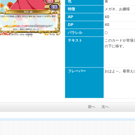
色
黄
特徴
メガネ、お嬢様
AP
40
DP
40
パラレル
○
テキスト
このカードが登場
の下に移す。
フレーバー
おはよ～。着替え
前へ
次へ