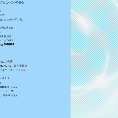
／冴えない製作委員会
会
NEP
員会はまちがっている。
S+製作委員会
会
製作委員会
ス／OIP2
et
会
れもん2号店
NG!!2」製作委員会
・ラルケ・エモーション
・ＭＢＳ
会
tners・MBS
パートナーズ
）／海の家れもん
。