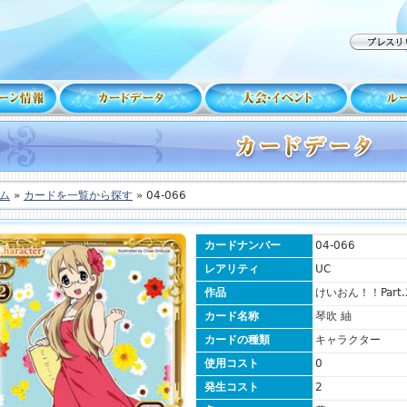
ム
»
カードを一覧から探す
» 04-066
カードナンバー
04-066
レアリティ
UC
作品
けいおん！！Part.
カード名称
琴吹 紬
カードの種類
キャラクター
使用コスト
0
発生コスト
2