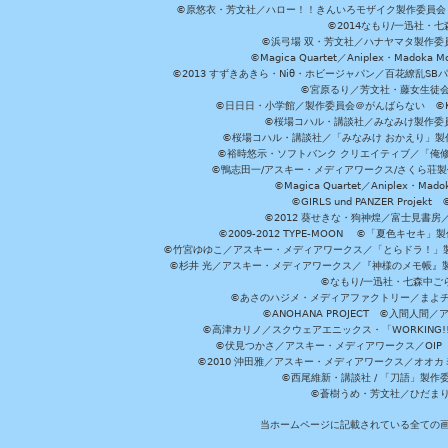
©原悠衣・芳文社／ハロー！！きんいろモザイク製作委員会 ©
©2014なもり/一迅社・七
©浜弓場 双・芳文社／ハナヤマタ製作委
©Magica Quartet／Aniplex・Madoka 
©2013 すずきあきら・Niθ・ホビージャパン／百花繚乱S
©宮原るり／芳文社・藤女生徒
©日日日・小学館／製作委員会＠がんばらない ©KADOKA
©桜場コハル・講談社／みなみけ製作委
©桜場コハル・講談社／「みなみけ おかえり」製
©裕時悠示・ソフトバンク クリエイティブ／「俺修
©鴨志田一/アスキー・メディアワークス/さくら荘製作委員会 ©Cr
©Magica Quartet／Aniplex・Mad
©GIRLS und PANZER Pr
©2012 葵せきな・狗神煌／富士見書房
©2009-2012 TYPE-MOON ©「夏色キ
©竹宮ゆゆこ／アスキー・メディアワークス／「とらドラ！」製作
©杉井 光／アスキー・メディアワークス／『神様のメモ帳』製
©なもり/一迅社・七森中ご
©あさのハジメ・メディアファクトリー／まよチ
©ANOHANA PROJECT ©入間
©高津カリノ／スクウェアエニックス・「WORKING!!」製作委員
©伏見つかさ／アスキー・メディアワークス／OIP 
©2010 沖田雅／アスキー・メディアワークス／オオ
©西尾維新・講談社 / 「刀語」製
©蒼樹うめ・芳文社／ひだま
当ホームページに記載されている全ての