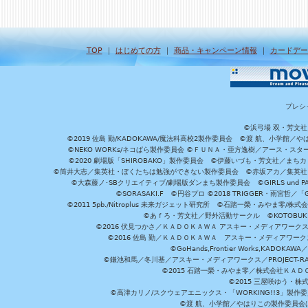
TOP
｜
はじめての方
｜
商品・キャンペーン情報
｜
カードデー
プレシ
©浜弓場 双・芳文
©2019 佐島 勤/KADOKAWA/魔法科高校2製作委員会 ©渡 航、小学
©NEKO WORKs/ネコぱら製作委員会 ©ＦＵＮＡ・亜方逸樹／アース・スタ
©2020 劇場版「SHIROBAKO」製作委員会 ©伊藤いづも・芳文社／まちカ
©筒井大志／集英社・ぼくたちは勉強ができない製作委員会 ©赤坂アカ／集英社・かぐ
©大森藤ノ･SBクリエイティブ/劇場版ダンまち製作委員会 ©GIRLS und P
©SORASAKI.F ©円谷プロ ©2018 TRIGGER・雨宮哲／
©2011 5pb./Nitroplus 未来ガジェット研究所 ©石踏一榮・みやま零
©あｆろ・芳文社／野外活動サークル ©KOTOBUKIYA /
©2016 伏見つかさ／ＫＡＤＯＫＡＷＡ アスキー・メディアワーク
©2016 佐島 勤／ＫＡＤＯＫＡＷＡ アスキー・メディアワークス刊
©GoHands,Frontier Works,KADO
©鎌池和馬／冬川基／アスキー・メディアワークス／PROJECT-RAI
©2015 石踏一榮・みやま零／株式会社ＫＡ
©2015 三屋咲ゆう・株
©高津カリノ/スクウェアエニックス・「WORKING!!3」製作
©渡 航、小学館／やはりこの製作委員会はまちがっ