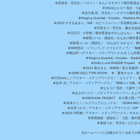
©原悠衣・芳文社／ハロー！！きんいろモザイク製作委員会 ©
©2014なもり/一迅社・七
©浜弓場 双・芳文社／ハナヤマタ製作委
©Magica Quartet／Aniplex・Madoka 
©2013 すずきあきら・Niθ・ホビージャパン／百花繚乱S
©宮原るり／芳文社・藤女生徒
©日日日・小学館／製作委員会＠がんばらない ©KADOKA
©桜場コハル・講談社／みなみけ製作委
©桜場コハル・講談社／「みなみけ おかえり」製
©裕時悠示・ソフトバンク クリエイティブ／「俺修
©鴨志田一/アスキー・メディアワークス/さくら荘製作委員会 ©Cr
©Magica Quartet／Aniplex・Mad
©GIRLS und PANZER Pr
©2012 葵せきな・狗神煌／富士見書房
©2009-2012 TYPE-MOON ©「夏色キ
©竹宮ゆゆこ／アスキー・メディアワークス／「とらドラ！」製作
©杉井 光／アスキー・メディアワークス／『神様のメモ帳』製
©なもり/一迅社・七森中ご
©あさのハジメ・メディアファクトリー／まよチ
©ANOHANA PROJECT ©入間
©高津カリノ／スクウェアエニックス・「WORKING!!」製作委員
©伏見つかさ／アスキー・メディアワークス／OIP 
©2010 沖田雅／アスキー・メディアワークス／オオ
©西尾維新・講談社 / 「刀語」製
©蒼樹うめ・芳文社／ひだま
当ホームページに記載されている全ての