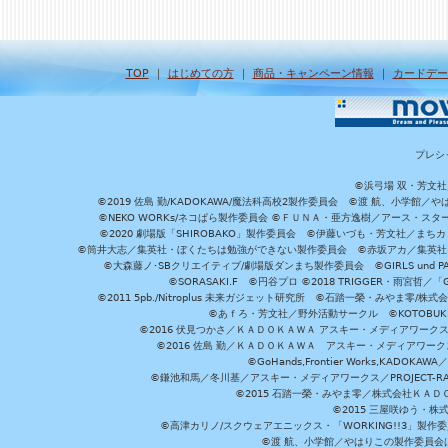
TOP
｜
はじめての方
｜
商品・キャンペーン情報
｜
カードデー
プレシ
©浜弓場 双・芳文
©2019 佐島 勤/KADOKAWA/魔法科高校2製作委員会 ©渡 航、小学
©NEKO WORKs/ネコぱら製作委員会 ©ＦＵＮＡ・亜方逸樹／アース・スタ
©2020 劇場版「SHIROBAKO」製作委員会 ©伊藤いづも・芳文社／まちカ
©筒井大志／集英社・ぼくたちは勉強ができない製作委員会 ©赤坂アカ／集英社・かぐ
©大森藤ノ･SBクリエイティブ/劇場版ダンまち製作委員会 ©GIRLS und P
©SORASAKI.F ©円谷プロ ©2018 TRIGGER・雨宮哲／
©2011 5pb./Nitroplus 未来ガジェット研究所 ©石踏一榮・みやま零
©あｆろ・芳文社／野外活動サークル ©KOTOBUKIYA /
©2016 伏見つかさ／ＫＡＤＯＫＡＷＡ アスキー・メディアワーク
©2016 佐島 勤／ＫＡＤＯＫＡＷＡ アスキー・メディアワークス刊
©GoHands,Frontier Works,KADO
©鎌池和馬／冬川基／アスキー・メディアワークス／PROJECT-RAI
©2015 石踏一榮・みやま零／株式会社ＫＡ
©2015 三屋咲ゆう・株
©高津カリノ/スクウェアエニックス・「WORKING!!3」製作
©渡 航、小学館／やはりこの製作委員会はまちがっ