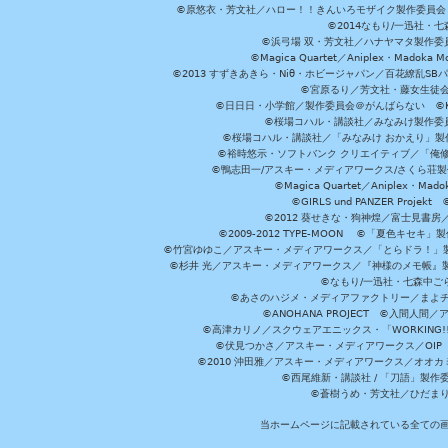
©原悠衣・芳文社／ハロー！！きんいろモザイク製作委員会 ©
©2014なもり/一迅社・七
©浜弓場 双・芳文社／ハナヤマタ製作委
©Magica Quartet／Aniplex・Madoka 
©2013 すずきあきら・Niθ・ホビージャパン／百花繚乱S
©宮原るり／芳文社・藤女生徒
©日日日・小学館／製作委員会＠がんばらない ©KADOKA
©桜場コハル・講談社／みなみけ製作委
©桜場コハル・講談社／「みなみけ おかえり」製
©裕時悠示・ソフトバンク クリエイティブ／「俺修
©鴨志田一/アスキー・メディアワークス/さくら荘製作委員会 ©Cr
©Magica Quartet／Aniplex・Mad
©GIRLS und PANZER Pr
©2012 葵せきな・狗神煌／富士見書房
©2009-2012 TYPE-MOON ©「夏色キ
©竹宮ゆゆこ／アスキー・メディアワークス／「とらドラ！」製作
©杉井 光／アスキー・メディアワークス／『神様のメモ帳』製
©なもり/一迅社・七森中ご
©あさのハジメ・メディアファクトリー／まよチ
©ANOHANA PROJECT ©入間
©高津カリノ／スクウェアエニックス・「WORKING!!」製作委員
©伏見つかさ／アスキー・メディアワークス／OIP 
©2010 沖田雅／アスキー・メディアワークス／オオ
©西尾維新・講談社 / 「刀語」製
©蒼樹うめ・芳文社／ひだま
当ホームページに記載されている全ての