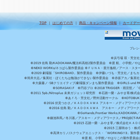
TOP
｜
はじめての方
｜
商品・キャンペーン情報
｜
カードデー
プレシ
©浜弓場 双・芳文
©2019 佐島 勤/KADOKAWA/魔法科高校2製作委員会 ©渡 航、小学
©NEKO WORKs/ネコぱら製作委員会 ©ＦＵＮＡ・亜方逸樹／アース・スタ
©2020 劇場版「SHIROBAKO」製作委員会 ©伊藤いづも・芳文社／まちカ
©筒井大志／集英社・ぼくたちは勉強ができない製作委員会 ©赤坂アカ／集英社・かぐ
©大森藤ノ･SBクリエイティブ/劇場版ダンまち製作委員会 ©GIRLS und P
©SORASAKI.F ©円谷プロ ©2018 TRIGGER・雨宮哲／
©2011 5pb./Nitroplus 未来ガジェット研究所 ©石踏一榮・みやま零
©あｆろ・芳文社／野外活動サークル ©KOTOBUKIYA /
©2016 伏見つかさ／ＫＡＤＯＫＡＷＡ アスキー・メディアワーク
©2016 佐島 勤／ＫＡＤＯＫＡＷＡ アスキー・メディアワークス刊
©GoHands,Frontier Works,KADO
©鎌池和馬／冬川基／アスキー・メディアワークス／PROJECT-RAI
©2015 石踏一榮・みやま零／株式会社ＫＡ
©2015 三屋咲ゆう・株
©高津カリノ/スクウェアエニックス・「WORKING!!3」製作
©渡 航、小学館／やはりこの製作委員会はまちがっ