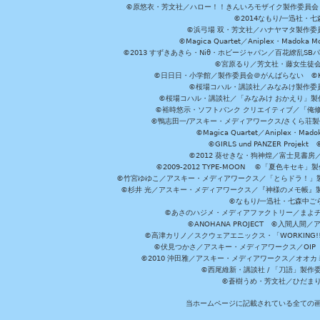
©原悠衣・芳文社／ハロー！！きんいろモザイク製作委員会 ©
©2014なもり/一迅社・七
©浜弓場 双・芳文社／ハナヤマタ製作委
©Magica Quartet／Aniplex・Madoka 
©2013 すずきあきら・Niθ・ホビージャパン／百花繚乱S
©宮原るり／芳文社・藤女生徒
©日日日・小学館／製作委員会＠がんばらない ©KADOKA
©桜場コハル・講談社／みなみけ製作委
©桜場コハル・講談社／「みなみけ おかえり」製
©裕時悠示・ソフトバンク クリエイティブ／「俺修
©鴨志田一/アスキー・メディアワークス/さくら荘製作委員会 ©Cr
©Magica Quartet／Aniplex・Mad
©GIRLS und PANZER Pr
©2012 葵せきな・狗神煌／富士見書房
©2009-2012 TYPE-MOON ©「夏色キ
©竹宮ゆゆこ／アスキー・メディアワークス／「とらドラ！」製作
©杉井 光／アスキー・メディアワークス／『神様のメモ帳』製
©なもり/一迅社・七森中ご
©あさのハジメ・メディアファクトリー／まよチ
©ANOHANA PROJECT ©入間
©高津カリノ／スクウェアエニックス・「WORKING!!」製作委員
©伏見つかさ／アスキー・メディアワークス／OIP 
©2010 沖田雅／アスキー・メディアワークス／オオ
©西尾維新・講談社 / 「刀語」製
©蒼樹うめ・芳文社／ひだま
当ホームページに記載されている全ての