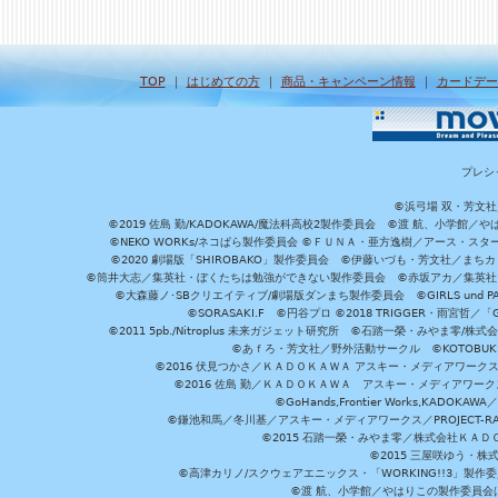
TOP
｜
はじめての方
｜
商品・キャンペーン情報
｜
カードデー
プレシ
©浜弓場 双・芳文
©2019 佐島 勤/KADOKAWA/魔法科高校2製作委員会 ©渡 航、小学
©NEKO WORKs/ネコぱら製作委員会 ©ＦＵＮＡ・亜方逸樹／アース・スタ
©2020 劇場版「SHIROBAKO」製作委員会 ©伊藤いづも・芳文社／まちカ
©筒井大志／集英社・ぼくたちは勉強ができない製作委員会 ©赤坂アカ／集英社・かぐ
©大森藤ノ･SBクリエイティブ/劇場版ダンまち製作委員会 ©GIRLS und P
©SORASAKI.F ©円谷プロ ©2018 TRIGGER・雨宮哲／
©2011 5pb./Nitroplus 未来ガジェット研究所 ©石踏一榮・みやま零
©あｆろ・芳文社／野外活動サークル ©KOTOBUKIYA /
©2016 伏見つかさ／ＫＡＤＯＫＡＷＡ アスキー・メディアワーク
©2016 佐島 勤／ＫＡＤＯＫＡＷＡ アスキー・メディアワークス刊
©GoHands,Frontier Works,KADO
©鎌池和馬／冬川基／アスキー・メディアワークス／PROJECT-RAI
©2015 石踏一榮・みやま零／株式会社ＫＡ
©2015 三屋咲ゆう・株
©高津カリノ/スクウェアエニックス・「WORKING!!3」製作
©渡 航、小学館／やはりこの製作委員会はまちがっ