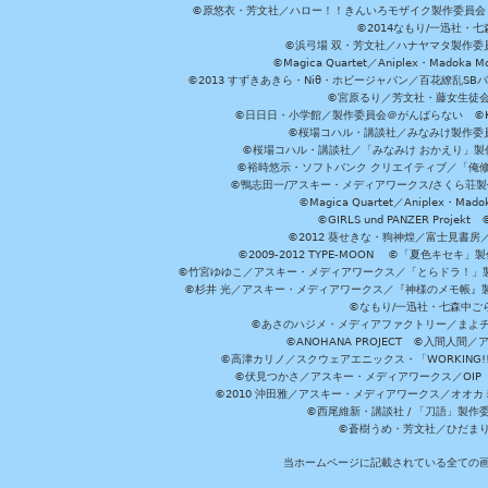
©原悠衣・芳文社／ハロー！！きんいろモザイク製作委員会 ©
©2014なもり/一迅社・七
©浜弓場 双・芳文社／ハナヤマタ製作委
©Magica Quartet／Aniplex・Madoka 
©2013 すずきあきら・Niθ・ホビージャパン／百花繚乱S
©宮原るり／芳文社・藤女生徒
©日日日・小学館／製作委員会＠がんばらない ©KADOKA
©桜場コハル・講談社／みなみけ製作委
©桜場コハル・講談社／「みなみけ おかえり」製
©裕時悠示・ソフトバンク クリエイティブ／「俺修
©鴨志田一/アスキー・メディアワークス/さくら荘製作委員会 ©Cr
©Magica Quartet／Aniplex・Mad
©GIRLS und PANZER Pr
©2012 葵せきな・狗神煌／富士見書房
©2009-2012 TYPE-MOON ©「夏色キ
©竹宮ゆゆこ／アスキー・メディアワークス／「とらドラ！」製作
©杉井 光／アスキー・メディアワークス／『神様のメモ帳』製
©なもり/一迅社・七森中ご
©あさのハジメ・メディアファクトリー／まよチ
©ANOHANA PROJECT ©入間
©高津カリノ／スクウェアエニックス・「WORKING!!」製作委員
©伏見つかさ／アスキー・メディアワークス／OIP 
©2010 沖田雅／アスキー・メディアワークス／オオ
©西尾維新・講談社 / 「刀語」製
©蒼樹うめ・芳文社／ひだま
当ホームページに記載されている全ての