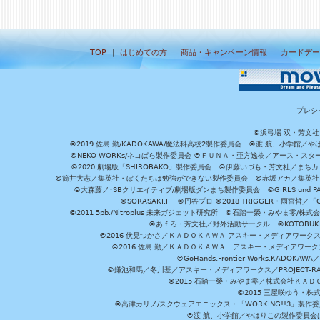
TOP
｜
はじめての方
｜
商品・キャンペーン情報
｜
カードデー
プレシ
©浜弓場 双・芳文
©2019 佐島 勤/KADOKAWA/魔法科高校2製作委員会 ©渡 航、小学
©NEKO WORKs/ネコぱら製作委員会 ©ＦＵＮＡ・亜方逸樹／アース・スタ
©2020 劇場版「SHIROBAKO」製作委員会 ©伊藤いづも・芳文社／まちカ
©筒井大志／集英社・ぼくたちは勉強ができない製作委員会 ©赤坂アカ／集英社・かぐ
©大森藤ノ･SBクリエイティブ/劇場版ダンまち製作委員会 ©GIRLS und P
©SORASAKI.F ©円谷プロ ©2018 TRIGGER・雨宮哲／
©2011 5pb./Nitroplus 未来ガジェット研究所 ©石踏一榮・みやま零
©あｆろ・芳文社／野外活動サークル ©KOTOBUKIYA /
©2016 伏見つかさ／ＫＡＤＯＫＡＷＡ アスキー・メディアワーク
©2016 佐島 勤／ＫＡＤＯＫＡＷＡ アスキー・メディアワークス刊
©GoHands,Frontier Works,KADO
©鎌池和馬／冬川基／アスキー・メディアワークス／PROJECT-RAI
©2015 石踏一榮・みやま零／株式会社ＫＡ
©2015 三屋咲ゆう・株
©高津カリノ/スクウェアエニックス・「WORKING!!3」製作
©渡 航、小学館／やはりこの製作委員会はまちがっ