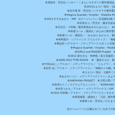
©原悠衣・芳文社／ハロー！！きんいろモザイク製作委員会 ©
©2014なもり/一迅社・七
©浜弓場 双・芳文社／ハナヤマタ製作委
©Magica Quartet／Aniplex・Madoka 
©2013 すずきあきら・Niθ・ホビージャパン／百花繚乱S
©宮原るり／芳文社・藤女生徒
©日日日・小学館／製作委員会＠がんばらない ©KADOKA
©桜場コハル・講談社／みなみけ製作委
©桜場コハル・講談社／「みなみけ おかえり」製
©裕時悠示・ソフトバンク クリエイティブ／「俺修
©鴨志田一/アスキー・メディアワークス/さくら荘製作委員会 ©Cr
©Magica Quartet／Aniplex・Mad
©GIRLS und PANZER Pr
©2012 葵せきな・狗神煌／富士見書房
©2009-2012 TYPE-MOON ©「夏色キ
©竹宮ゆゆこ／アスキー・メディアワークス／「とらドラ！」製作
©杉井 光／アスキー・メディアワークス／『神様のメモ帳』製
©なもり/一迅社・七森中ご
©あさのハジメ・メディアファクトリー／まよチ
©ANOHANA PROJECT ©入間
©高津カリノ／スクウェアエニックス・「WORKING!!」製作委員
©伏見つかさ／アスキー・メディアワークス／OIP 
©2010 沖田雅／アスキー・メディアワークス／オオ
©西尾維新・講談社 / 「刀語」製
©蒼樹うめ・芳文社／ひだま
当ホームページに記載されている全ての