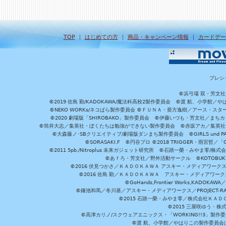
TOP
｜
はじめての方
｜
商品・キャンペーン情報
｜
カードデー
プレシ
©浜弓場 双・芳文
©2019 佐島 勤/KADOKAWA/魔法科高校2製作委員会 ©渡 航、小学
©NEKO WORKs/ネコぱら製作委員会 ©ＦＵＮＡ・亜方逸樹／アース・スタ
©2020 劇場版「SHIROBAKO」製作委員会 ©伊藤いづも・芳文社／まちカ
©筒井大志／集英社・ぼくたちは勉強ができない製作委員会 ©赤坂アカ／集英社・かぐ
©大森藤ノ･SBクリエイティブ/劇場版ダンまち製作委員会 ©GIRLS und P
©SORASAKI.F ©円谷プロ ©2018 TRIGGER・雨宮哲／
©2011 5pb./Nitroplus 未来ガジェット研究所 ©石踏一榮・みやま零
©あｆろ・芳文社／野外活動サークル ©KOTOBUKIYA /
©2016 伏見つかさ／ＫＡＤＯＫＡＷＡ アスキー・メディアワーク
©2016 佐島 勤／ＫＡＤＯＫＡＷＡ アスキー・メディアワークス刊
©GoHands,Frontier Works,KADO
©鎌池和馬／冬川基／アスキー・メディアワークス／PROJECT-RAI
©2015 石踏一榮・みやま零／株式会社ＫＡ
©2015 三屋咲ゆう・株
©高津カリノ/スクウェアエニックス・「WORKING!!3」製作
©渡 航、小学館／やはりこの製作委員会はまちがっ