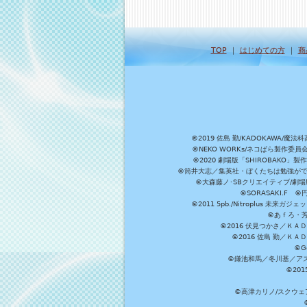
TOP
｜
はじめての方
｜
商
©2019 佐島 勤/KADOKAW
©NEKO WORKs/ネコぱら製作委
©2020 劇場版「SHIROBAKO
©筒井大志／集英社・ぼくたちは勉強ができ
©大森藤ノ･SBクリエイティブ/劇場版
©SORASAKI.F 
©2011 5pb./Nitroplus
©あｆろ・芳文
©2016 伏見つかさ／Ｋ
©2016 佐島 勤／Ｋ
©G
©鎌池和馬／冬川基／アスキ
©20
©高津カリノ/スクウェア