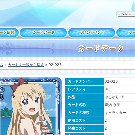
ム
»
カードを一覧から探す
» 02-023
カードナンバー
02-023
レアリティ
UC
作品
ゆるゆり♪♪
カード名称
歳納 京子
カードの種類
キャラクター
使用コスト
2
発生コスト
2