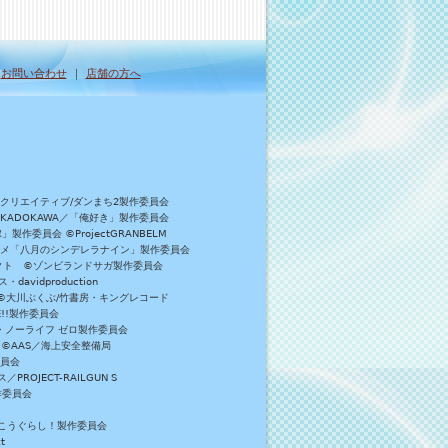
｜
お問い合わせ
｜
店舗の方へ
Bクリエイティブ/ダンまち2製作委員会
／KADOKAWA／「俺好き」製作委員会
委員会 ©ProjectGRANBELM
アニメ「八月のシンデレラナイン」製作委員会
ロジェクト ©ゾンビランドサガ製作委員会
vidproduction
員会 ©大川ぶくぶ/竹書房・キングレコード
E!!製作委員会
・ノーライフ ゼロ製作委員会
 ©AAS／海上安全整備局
委員会
JECT-RAILGUN S
作委員会
がっこうぐらし！製作委員会
t