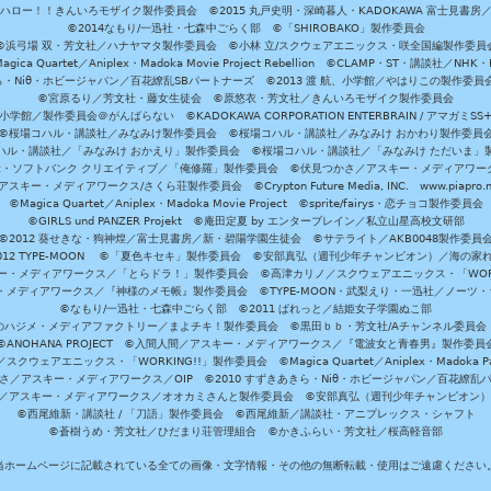
ハロー！！きんいろモザイク製作委員会 ©2015 丸戸史明・深崎暮人・KADOKAWA 富士見書房
©2014なもり/一迅社・七森中ごらく部 ©「SHIROBAKO」製作委員会
©浜弓場 双・芳文社／ハナヤマタ製作委員会 ©小林 立/スクウェアエニックス・咲全国編製作委員
agica Quartet／Aniplex・Madoka Movie Project Rebellion ©CLAMP・ST・講談社／NHK・
きら・Niθ・ホビージャパン／百花繚乱SBパートナーズ ©2013 渡 航、小学館／やはりこの製作委
©宮原るり／芳文社・藤女生徒会 ©原悠衣・芳文社／きんいろモザイク製作委員会
学館／製作委員会＠がんばらない ©KADOKAWA CORPORATION ENTERBRAIN / アマガミS
©桜場コハル・講談社／みなみけ製作委員会 ©桜場コハル・講談社／みなみけ おかわり製作委員
ハル・講談社／「みなみけ おかえり」製作委員会 ©桜場コハル・講談社／「みなみけ ただいま」
・ソフトバンク クリエイティブ／「俺修羅」製作委員会 ©伏見つかさ／アスキー・メディアワーク
スキー・メディアワークス/さくら荘製作委員会 ©Crypton Future Media, INC. www.piapro.n
©Magica Quartet／Aniplex・Madoka Movie Project ©sprite/fairys・恋チョコ製作委員会
©GIRLS und PANZER Projekt ©庵田定夏 by エンターブレイン／私立山星高校文研部
©2012 葵せきな・狗神煌／富士見書房／新・碧陽学園生徒会 ©サテライト／AKB0048製作委員
-2012 TYPE-MOON ©「夏色キセキ」製作委員会 ©安部真弘（週刊少年チャンピオン）／海の家
ー・メディアワークス／「とらドラ！」製作委員会 ©高津カリノ／スクウェアエニックス・「WORKI
・メディアワークス／『神様のメモ帳』製作委員会 ©TYPE-MOON・武梨えり・一迅社／ノーツ
©なもり/一迅社・七森中ごらく部 ©2011 ぱれっと／結姫女子学園ぬこ部
のハジメ・メディアファクトリー／まよチキ！製作委員会 ©黒田ｂｂ・芳文社/Aチャンネル委員会
©ANOHANA PROJECT ©入間人間／アスキー・メディアワークス／『電波女と青春男』製作委員
クウェアエニックス・「WORKING!!」製作委員会 ©Magica Quartet／Aniplex・Madoka Par
さ／アスキー・メディアワークス／OIP ©2010 すずきあきら・Niθ・ホビージャパン／百花繚乱
田雅／アスキー・メディアワークス／オオカミさんと製作委員会 ©安部真弘（週刊少年チャンピオン
©西尾維新・講談社 / 「刀語」製作委員会 ©西尾維新／講談社・アニプレックス・シャフト
©蒼樹うめ・芳文社／ひだまり荘管理組合 ©かきふらい・芳文社／桜高軽音部
当ホームページに記載されている全ての画像・文字情報・その他の無断転載・使用はご遠慮ください