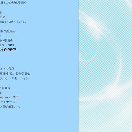
／冴えない製作委員会
会
NEP
員会はまちがっている。
S+製作委員会
会
製作委員会
ス／OIP2
et
会
れもん2号店
NG!!2」製作委員会
・ラルケ・エモーション
・ＭＢＳ
会
tners・MBS
パートナーズ
）／海の家れもん
。