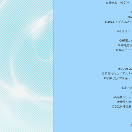
©原悠衣・芳文社／
©M
©2013 すずきあ
©日日日・小
©桜場コ
©裕時悠示
©鴨志田一/ア
©2009
©竹宮ゆゆこ／アスキ
©杉井 光／アスキー
©あさ
©高津カリノ／ス
©伏見つか
©2010 沖