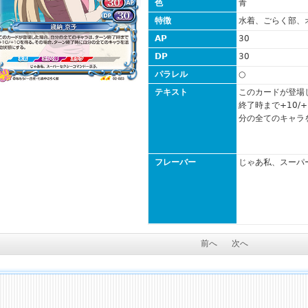
色
青
特徴
水着、ごらく部、
AP
30
DP
30
パラレル
○
テキスト
このカードが登場
終了時まで+10/
分の全てのキャラ
フレーバー
じゃあ私、スーパ
前へ
次へ