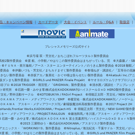
品・キャンペーン情報
｜
カードデータ
｜
大会・イベント
｜
ルール・Q&A
｜
取扱店
プレシャスメモリーズ公式サイト
©浜弓場 双・芳文社／おちこぼれフルーツタルト製作委員会
A/魔法科高校2製作委員会 ©渡 航、小学館／やはりこの製作委員会はまちがっている。完 ©大森藤ノ・S
員会 ©ＦＵＮＡ・亜方逸樹／アース・スター エンターテイメント／のうきん製作委員会 ©2018 駱駝
」製作委員会 ©伊藤いづも・芳文社／まちカドまぞく製作委員会 ©春場ねぎ・講談社／「五等分の花嫁」製作
ない製作委員会 ©赤坂アカ／集英社・かぐや様は告らせたい製作委員会 ©Akatsuki Inc./
ダンまち製作委員会 ©GIRLS und PANZER Finale Projekt ©ヤオヨロズケムリクサプ
©円谷プロ ©2018 TRIGGER・雨宮哲／「GRIDMAN」製作委員会 ©清水茜／講談社・アニプレックス・da
 未来ガジェット研究所 ©石踏一榮・みやま零/株式会社KADOKAWA刊/ハイスクールＤ×Ｄ HERO製作委
社／野外活動サークル ©KOTOBUKIYA / FAGirl Project ©得能正太郎・芳文社／NEW GAM
ＡＤＯＫＡＷＡ アスキー・メディアワークス／EMP ©榎宮祐・株式会社KADOKAWA刊／ノーゲーム
ＡＤＯＫＡＷＡ アスキー・メディアワークス刊／劇場版魔法科高校製作委員会 ©2017 Project 2H
oHands,Frontier Works,KADOKAWA／Project-HS © 得能正太郎・芳文社／NEW GAME!製作
ー・メディアワークス／PROJECT-RAILGUN ©鎌池和馬／冬川基／アスキー・メディアワークス／PRO
15 石踏一榮・みやま零／株式会社ＫＡＤＯＫＡＷＡ 富士見書房刊／ハイスクールＤ×Ｄ ＢｏｒＮ製
©2015 三屋咲ゆう・株式会社KADOKAWA／アスタリスク製作委員会
エニックス・「WORKING!!3」製作委員会 ©Nitroplus／海法紀光・千葉サドル・芳文社／
©渡 航、小学館／やはりこの製作委員会はまちがっている。続 ©GIRLS und PANZER Film Projek