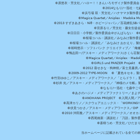
©原悠衣・芳文社／ハロー！！きんいろモザイク製作委員会 ©
©2014なもり/一迅社・七
©浜弓場 双・芳文社／ハナヤマタ製作委
©Magica Quartet／Aniplex・Madoka 
©2013 すずきあきら・Niθ・ホビージャパン／百花繚乱S
©宮原るり／芳文社・藤女生徒
©日日日・小学館／製作委員会＠がんばらない ©KADOKA
©桜場コハル・講談社／みなみけ製作委
©桜場コハル・講談社／「みなみけ おかえり」製
©裕時悠示・ソフトバンク クリエイティブ／「俺修
©鴨志田一/アスキー・メディアワークス/さくら荘製作委員会 ©Cr
©Magica Quartet／Aniplex・Mad
©GIRLS und PANZER Pr
©2012 葵せきな・狗神煌／富士見書房
©2009-2012 TYPE-MOON ©「夏色キ
©竹宮ゆゆこ／アスキー・メディアワークス／「とらドラ！」製作
©杉井 光／アスキー・メディアワークス／『神様のメモ帳』製
©なもり/一迅社・七森中ご
©あさのハジメ・メディアファクトリー／まよチ
©ANOHANA PROJECT ©入間
©高津カリノ／スクウェアエニックス・「WORKING!!」製作委員
©伏見つかさ／アスキー・メディアワークス／OIP 
©2010 沖田雅／アスキー・メディアワークス／オオ
©西尾維新・講談社 / 「刀語」製
©蒼樹うめ・芳文社／ひだま
当ホームページに記載されている全ての