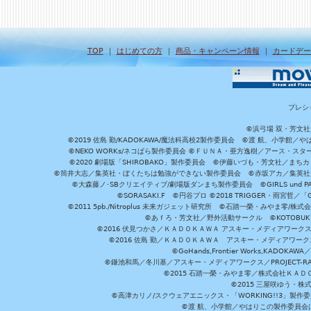
TOP
｜
はじめての方
｜
商品・キャンペーン情報
｜
カードデー
プレシ
©浜弓場 双・芳文
©2019 佐島 勤/KADOKAWA/魔法科高校2製作委員会 ©渡 航、小学
©NEKO WORKs/ネコぱら製作委員会 ©ＦＵＮＡ・亜方逸樹／アース・スタ
©2020 劇場版「SHIROBAKO」製作委員会 ©伊藤いづも・芳文社／まちカ
©筒井大志／集英社・ぼくたちは勉強ができない製作委員会 ©赤坂アカ／集英社・かぐ
©大森藤ノ･SBクリエイティブ/劇場版ダンまち製作委員会 ©GIRLS und P
©SORASAKI.F ©円谷プロ ©2018 TRIGGER・雨宮哲／
©2011 5pb./Nitroplus 未来ガジェット研究所 ©石踏一榮・みやま零
©あｆろ・芳文社／野外活動サークル ©KOTOBUKIYA /
©2016 伏見つかさ／ＫＡＤＯＫＡＷＡ アスキー・メディアワーク
©2016 佐島 勤／ＫＡＤＯＫＡＷＡ アスキー・メディアワークス刊
©GoHands,Frontier Works,KADO
©鎌池和馬／冬川基／アスキー・メディアワークス／PROJECT-RAI
©2015 石踏一榮・みやま零／株式会社ＫＡ
©2015 三屋咲ゆう・株
©高津カリノ/スクウェアエニックス・「WORKING!!3」製作
©渡 航、小学館／やはりこの製作委員会はまちがっ