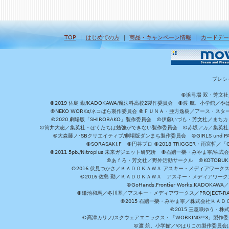
TOP
｜
はじめての方
｜
商品・キャンペーン情報
｜
カードデー
プレシ
©浜弓場 双・芳文
©2019 佐島 勤/KADOKAWA/魔法科高校2製作委員会 ©渡 航、小学
©NEKO WORKs/ネコぱら製作委員会 ©ＦＵＮＡ・亜方逸樹／アース・スタ
©2020 劇場版「SHIROBAKO」製作委員会 ©伊藤いづも・芳文社／まちカ
©筒井大志／集英社・ぼくたちは勉強ができない製作委員会 ©赤坂アカ／集英社・かぐ
©大森藤ノ･SBクリエイティブ/劇場版ダンまち製作委員会 ©GIRLS und P
©SORASAKI.F ©円谷プロ ©2018 TRIGGER・雨宮哲／
©2011 5pb./Nitroplus 未来ガジェット研究所 ©石踏一榮・みやま零
©あｆろ・芳文社／野外活動サークル ©KOTOBUKIYA /
©2016 伏見つかさ／ＫＡＤＯＫＡＷＡ アスキー・メディアワーク
©2016 佐島 勤／ＫＡＤＯＫＡＷＡ アスキー・メディアワークス刊
©GoHands,Frontier Works,KADO
©鎌池和馬／冬川基／アスキー・メディアワークス／PROJECT-RAI
©2015 石踏一榮・みやま零／株式会社ＫＡ
©2015 三屋咲ゆう・株
©高津カリノ/スクウェアエニックス・「WORKING!!3」製作
©渡 航、小学館／やはりこの製作委員会はまちがっ