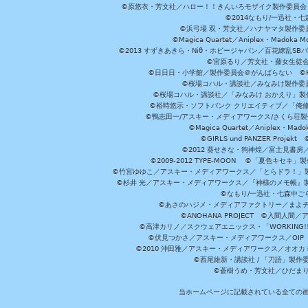
©原悠衣・芳文社／ハロー！！きんいろモザイク製作委員会 ©
©2014なもり/一迅社・七
©浜弓場 双・芳文社／ハナヤマタ製作委
©Magica Quartet／Aniplex・Madoka 
©2013 すずきあきら・Niθ・ホビージャパン／百花繚乱S
©宮原るり／芳文社・藤女生徒
©日日日・小学館／製作委員会＠がんばらない ©KADOKA
©桜場コハル・講談社／みなみけ製作委
©桜場コハル・講談社／「みなみけ おかえり」製
©裕時悠示・ソフトバンク クリエイティブ／「俺修
©鴨志田一/アスキー・メディアワークス/さくら荘製作委員会 ©Cr
©Magica Quartet／Aniplex・Mad
©GIRLS und PANZER Pr
©2012 葵せきな・狗神煌／富士見書房
©2009-2012 TYPE-MOON ©「夏色キ
©竹宮ゆゆこ／アスキー・メディアワークス／「とらドラ！」製作
©杉井 光／アスキー・メディアワークス／『神様のメモ帳』製
©なもり/一迅社・七森中ご
©あさのハジメ・メディアファクトリー／まよチ
©ANOHANA PROJECT ©入間
©高津カリノ／スクウェアエニックス・「WORKING!!」製作委員
©伏見つかさ／アスキー・メディアワークス／OIP 
©2010 沖田雅／アスキー・メディアワークス／オオ
©西尾維新・講談社 / 「刀語」製
©蒼樹うめ・芳文社／ひだま
当ホームページに記載されている全ての