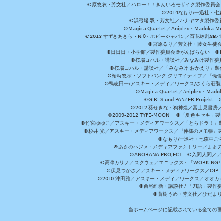
©原悠衣・芳文社／ハロー！！きんいろモザイク製作委員会 ©
©2014なもり/一迅社・七
©浜弓場 双・芳文社／ハナヤマタ製作委
©Magica Quartet／Aniplex・Madoka 
©2013 すずきあきら・Niθ・ホビージャパン／百花繚乱S
©宮原るり／芳文社・藤女生徒
©日日日・小学館／製作委員会＠がんばらない ©KADOKA
©桜場コハル・講談社／みなみけ製作委
©桜場コハル・講談社／「みなみけ おかえり」製
©裕時悠示・ソフトバンク クリエイティブ／「俺修
©鴨志田一/アスキー・メディアワークス/さくら荘製作委員会 ©Cr
©Magica Quartet／Aniplex・Mad
©GIRLS und PANZER Pr
©2012 葵せきな・狗神煌／富士見書房
©2009-2012 TYPE-MOON ©「夏色キ
©竹宮ゆゆこ／アスキー・メディアワークス／「とらドラ！」製作
©杉井 光／アスキー・メディアワークス／『神様のメモ帳』製
©なもり/一迅社・七森中ご
©あさのハジメ・メディアファクトリー／まよチ
©ANOHANA PROJECT ©入間
©高津カリノ／スクウェアエニックス・「WORKING!!」製作委員
©伏見つかさ／アスキー・メディアワークス／OIP 
©2010 沖田雅／アスキー・メディアワークス／オオ
©西尾維新・講談社 / 「刀語」製
©蒼樹うめ・芳文社／ひだま
当ホームページに記載されている全ての