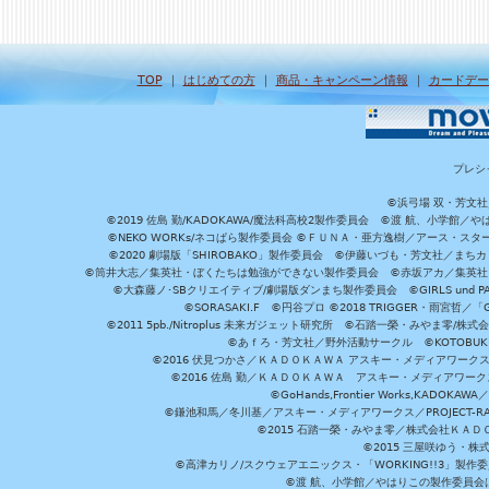
TOP
｜
はじめての方
｜
商品・キャンペーン情報
｜
カードデー
プレシ
©浜弓場 双・芳文
©2019 佐島 勤/KADOKAWA/魔法科高校2製作委員会 ©渡 航、小学
©NEKO WORKs/ネコぱら製作委員会 ©ＦＵＮＡ・亜方逸樹／アース・スタ
©2020 劇場版「SHIROBAKO」製作委員会 ©伊藤いづも・芳文社／まちカ
©筒井大志／集英社・ぼくたちは勉強ができない製作委員会 ©赤坂アカ／集英社・かぐ
©大森藤ノ･SBクリエイティブ/劇場版ダンまち製作委員会 ©GIRLS und P
©SORASAKI.F ©円谷プロ ©2018 TRIGGER・雨宮哲／
©2011 5pb./Nitroplus 未来ガジェット研究所 ©石踏一榮・みやま零
©あｆろ・芳文社／野外活動サークル ©KOTOBUKIYA /
©2016 伏見つかさ／ＫＡＤＯＫＡＷＡ アスキー・メディアワーク
©2016 佐島 勤／ＫＡＤＯＫＡＷＡ アスキー・メディアワークス刊
©GoHands,Frontier Works,KADO
©鎌池和馬／冬川基／アスキー・メディアワークス／PROJECT-RAI
©2015 石踏一榮・みやま零／株式会社ＫＡ
©2015 三屋咲ゆう・株
©高津カリノ/スクウェアエニックス・「WORKING!!3」製作
©渡 航、小学館／やはりこの製作委員会はまちがっ