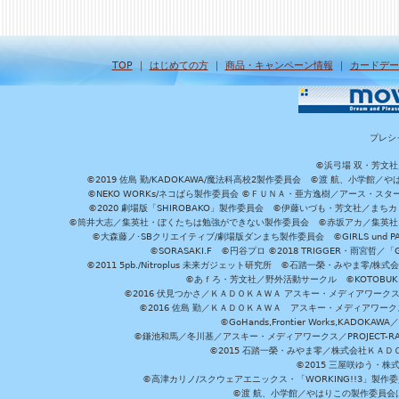
TOP
｜
はじめての方
｜
商品・キャンペーン情報
｜
カードデー
プレシ
©浜弓場 双・芳文
©2019 佐島 勤/KADOKAWA/魔法科高校2製作委員会 ©渡 航、小学
©NEKO WORKs/ネコぱら製作委員会 ©ＦＵＮＡ・亜方逸樹／アース・スタ
©2020 劇場版「SHIROBAKO」製作委員会 ©伊藤いづも・芳文社／まちカ
©筒井大志／集英社・ぼくたちは勉強ができない製作委員会 ©赤坂アカ／集英社・かぐ
©大森藤ノ･SBクリエイティブ/劇場版ダンまち製作委員会 ©GIRLS und P
©SORASAKI.F ©円谷プロ ©2018 TRIGGER・雨宮哲／
©2011 5pb./Nitroplus 未来ガジェット研究所 ©石踏一榮・みやま零
©あｆろ・芳文社／野外活動サークル ©KOTOBUKIYA /
©2016 伏見つかさ／ＫＡＤＯＫＡＷＡ アスキー・メディアワーク
©2016 佐島 勤／ＫＡＤＯＫＡＷＡ アスキー・メディアワークス刊
©GoHands,Frontier Works,KADO
©鎌池和馬／冬川基／アスキー・メディアワークス／PROJECT-RAI
©2015 石踏一榮・みやま零／株式会社ＫＡ
©2015 三屋咲ゆう・株
©高津カリノ/スクウェアエニックス・「WORKING!!3」製作
©渡 航、小学館／やはりこの製作委員会はまちがっ