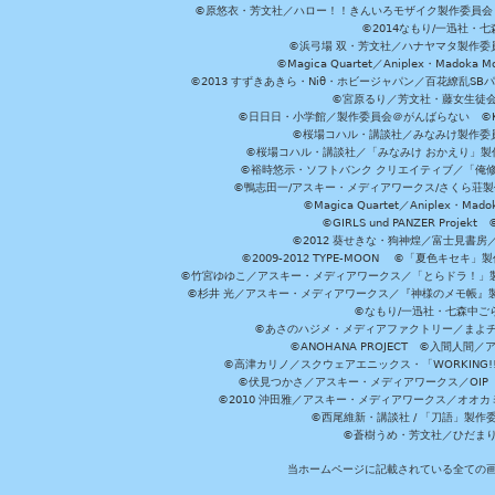
©原悠衣・芳文社／ハロー！！きんいろモザイク製作委員会 ©
©2014なもり/一迅社・七
©浜弓場 双・芳文社／ハナヤマタ製作委
©Magica Quartet／Aniplex・Madoka 
©2013 すずきあきら・Niθ・ホビージャパン／百花繚乱S
©宮原るり／芳文社・藤女生徒
©日日日・小学館／製作委員会＠がんばらない ©KADOKA
©桜場コハル・講談社／みなみけ製作委
©桜場コハル・講談社／「みなみけ おかえり」製
©裕時悠示・ソフトバンク クリエイティブ／「俺修
©鴨志田一/アスキー・メディアワークス/さくら荘製作委員会 ©Cr
©Magica Quartet／Aniplex・Mad
©GIRLS und PANZER Pr
©2012 葵せきな・狗神煌／富士見書房
©2009-2012 TYPE-MOON ©「夏色キ
©竹宮ゆゆこ／アスキー・メディアワークス／「とらドラ！」製作
©杉井 光／アスキー・メディアワークス／『神様のメモ帳』製
©なもり/一迅社・七森中ご
©あさのハジメ・メディアファクトリー／まよチ
©ANOHANA PROJECT ©入間
©高津カリノ／スクウェアエニックス・「WORKING!!」製作委員
©伏見つかさ／アスキー・メディアワークス／OIP 
©2010 沖田雅／アスキー・メディアワークス／オオ
©西尾維新・講談社 / 「刀語」製
©蒼樹うめ・芳文社／ひだま
当ホームページに記載されている全ての