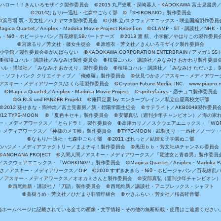
ハロー！！きんいろモザイク製作委員会 ©2015 丸戸史明・深崎暮人・KADOKAWA 富士見書房
©2014なもり/一迅社・七森中ごらく部 ©「SHIROBAKO」製作委員会
©浜弓場 双・芳文社／ハナヤマタ製作委員会 ©小林 立/スクウェアエニックス・咲全国編製作委員
agica Quartet／Aniplex・Madoka Movie Project Rebellion ©CLAMP・ST・講談社／NHK・
きら・Niθ・ホビージャパン／百花繚乱SBパートナーズ ©2013 渡 航、小学館／やはりこの製作委
©宮原るり／芳文社・藤女生徒会 ©原悠衣・芳文社／きんいろモザイク製作委員会
学館／製作委員会＠がんばらない ©KADOKAWA CORPORATION ENTERBRAIN / アマガミS
©桜場コハル・講談社／みなみけ製作委員会 ©桜場コハル・講談社／みなみけ おかわり製作委員
ハル・講談社／「みなみけ おかえり」製作委員会 ©桜場コハル・講談社／「みなみけ ただいま」
・ソフトバンク クリエイティブ／「俺修羅」製作委員会 ©伏見つかさ／アスキー・メディアワーク
スキー・メディアワークス/さくら荘製作委員会 ©Crypton Future Media, INC. www.piapro.n
©Magica Quartet／Aniplex・Madoka Movie Project ©sprite/fairys・恋チョコ製作委員会
©GIRLS und PANZER Projekt ©庵田定夏 by エンターブレイン／私立山星高校文研部
©2012 葵せきな・狗神煌／富士見書房／新・碧陽学園生徒会 ©サテライト／AKB0048製作委員
-2012 TYPE-MOON ©「夏色キセキ」製作委員会 ©安部真弘（週刊少年チャンピオン）／海の家
ー・メディアワークス／「とらドラ！」製作委員会 ©高津カリノ／スクウェアエニックス・「WORKI
・メディアワークス／『神様のメモ帳』製作委員会 ©TYPE-MOON・武梨えり・一迅社／ノーツ
©なもり/一迅社・七森中ごらく部 ©2011 ぱれっと／結姫女子学園ぬこ部
のハジメ・メディアファクトリー／まよチキ！製作委員会 ©黒田ｂｂ・芳文社/Aチャンネル委員会
©ANOHANA PROJECT ©入間人間／アスキー・メディアワークス／『電波女と青春男』製作委員
クウェアエニックス・「WORKING!!」製作委員会 ©Magica Quartet／Aniplex・Madoka Par
さ／アスキー・メディアワークス／OIP ©2010 すずきあきら・Niθ・ホビージャパン／百花繚乱
田雅／アスキー・メディアワークス／オオカミさんと製作委員会 ©安部真弘（週刊少年チャンピオン
©西尾維新・講談社 / 「刀語」製作委員会 ©西尾維新／講談社・アニプレックス・シャフト
©蒼樹うめ・芳文社／ひだまり荘管理組合 ©かきふらい・芳文社／桜高軽音部
当ホームページに記載されている全ての画像・文字情報・その他の無断転載・使用はご遠慮ください