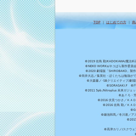
TOP
｜
はじめての方
｜
商
©2019 佐島 勤/KADOKAW
©NEKO WORKs/ネコぱら製作委
©2020 劇場版「SHIROBAKO
©筒井大志／集英社・ぼくたちは勉強ができ
©大森藤ノ･SBクリエイティブ/劇場版
©SORASAKI.F 
©2011 5pb./Nitroplus
©あｆろ・芳文
©2016 伏見つかさ／Ｋ
©2016 佐島 勤／Ｋ
©G
©鎌池和馬／冬川基／アスキ
©20
©高津カリノ/スクウェア