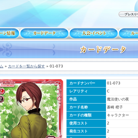
ム
»
カードを一覧から探す
» 01-073
カードナンバー
01-073
レアリティ
C
作品
魔法使いの夜
カード名称
蒼崎 橙子
カードの種類
キャラクター
使用コスト
2
発生コスト
2