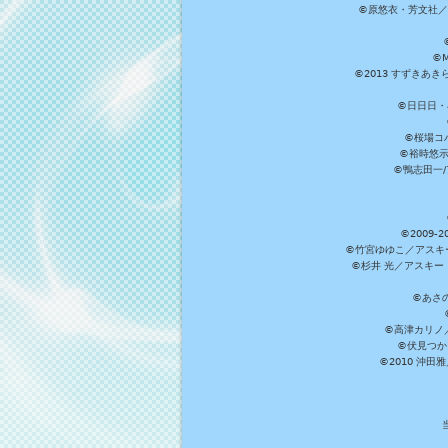
©原悠衣・芳文社／
©M
©2013 すずきあ
©日日日・小
©桜場コ
©裕時悠示
©鴨志田一/ア
©2009
©竹宮ゆゆこ／アスキ
©杉井 光／アスキー
©あさ
©高津カリノ／ス
©伏見つか
©2010 沖