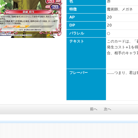
色
赤
特徴
魔術師、メガネ
AP
20
DP
20
パラレル
○
テキスト
このカードは、「
発生コスト+1を
合、相手のキャラ1
フレーバー
……つまり、君は
前へ
次へ