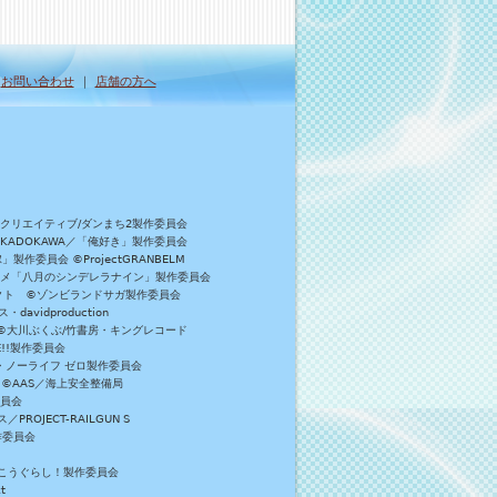
｜
お問い合わせ
｜
店舗の方へ
Bクリエイティブ/ダンまち2製作委員会
／KADOKAWA／「俺好き」製作委員会
委員会 ©ProjectGRANBELM
アニメ「八月のシンデレラナイン」製作委員会
ロジェクト ©ゾンビランドサガ製作委員会
vidproduction
員会 ©大川ぶくぶ/竹書房・キングレコード
E!!製作委員会
・ノーライフ ゼロ製作委員会
 ©AAS／海上安全整備局
委員会
JECT-RAILGUN S
作委員会
がっこうぐらし！製作委員会
t