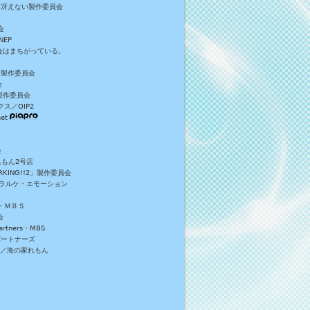
／冴えない製作委員会
会
NEP
員会はまちがっている。
S+製作委員会
会
製作委員会
ス／OIP2
et
会
れもん2号店
NG!!2」製作委員会
・ラルケ・エモーション
・ＭＢＳ
会
tners・MBS
パートナーズ
）／海の家れもん
。