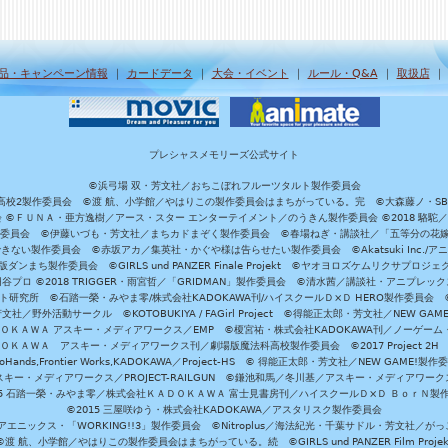
品・キャンペーン情報
｜
カードデータ
｜
大会・イベント
｜
ルール・Q&A
｜
取扱店
プレシャスメモリーズ公式サイト
©浜弓場 双・芳文社／おちこぼれフルーツタルト製作委員会
A/魔法科高校2製作委員会 ©渡 航、小学館／やはりこの製作委員会はまちがっている。完 ©大森藤ノ・S
員会 ©ＦＵＮＡ・亜方逸樹／アース・スター エンターテイメント／のうきん製作委員会 ©2018 駱駝
」製作委員会 ©伊藤いづも・芳文社／まちカドまぞく製作委員会 ©春場ねぎ・講談社／「五等分の花嫁」製作
ない製作委員会 ©赤坂アカ／集英社・かぐや様は告らせたい製作委員会 ©Akatsuki Inc./
ダンまち製作委員会 ©GIRLS und PANZER Finale Projekt ©ヤオヨロズケムリクサプ
©円谷プロ ©2018 TRIGGER・雨宮哲／「GRIDMAN」製作委員会 ©清水茜／講談社・アニプレックス・da
 未来ガジェット研究所 ©石踏一榮・みやま零/株式会社KADOKAWA刊/ハイスクールＤ×Ｄ HERO製作委
社／野外活動サークル ©KOTOBUKIYA / FAGirl Project ©得能正太郎・芳文社／NEW GAM
ＡＤＯＫＡＷＡ アスキー・メディアワークス／EMP ©榎宮祐・株式会社KADOKAWA刊／ノーゲーム
ＡＤＯＫＡＷＡ アスキー・メディアワークス刊／劇場版魔法科高校製作委員会 ©2017 Project 2H
oHands,Frontier Works,KADOKAWA／Project-HS © 得能正太郎・芳文社／NEW GAME!製作
ー・メディアワークス／PROJECT-RAILGUN ©鎌池和馬／冬川基／アスキー・メディアワークス／PRO
15 石踏一榮・みやま零／株式会社ＫＡＤＯＫＡＷＡ 富士見書房刊／ハイスクールＤ×Ｄ ＢｏｒＮ製
©2015 三屋咲ゆう・株式会社KADOKAWA／アスタリスク製作委員会
エニックス・「WORKING!!3」製作委員会 ©Nitroplus／海法紀光・千葉サドル・芳文社／
©渡 航、小学館／やはりこの製作委員会はまちがっている。続 ©GIRLS und PANZER Film Projek