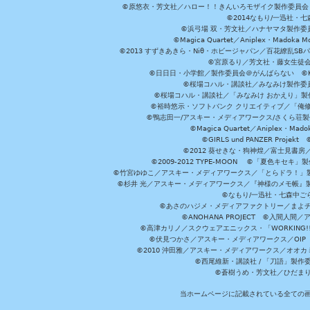
©原悠衣・芳文社／ハロー！！きんいろモザイク製作委員会 ©
©2014なもり/一迅社・七
©浜弓場 双・芳文社／ハナヤマタ製作委
©Magica Quartet／Aniplex・Madoka 
©2013 すずきあきら・Niθ・ホビージャパン／百花繚乱S
©宮原るり／芳文社・藤女生徒
©日日日・小学館／製作委員会＠がんばらない ©KADOKA
©桜場コハル・講談社／みなみけ製作委
©桜場コハル・講談社／「みなみけ おかえり」製
©裕時悠示・ソフトバンク クリエイティブ／「俺修
©鴨志田一/アスキー・メディアワークス/さくら荘製作委員会 ©Cr
©Magica Quartet／Aniplex・Mad
©GIRLS und PANZER Pr
©2012 葵せきな・狗神煌／富士見書房
©2009-2012 TYPE-MOON ©「夏色キ
©竹宮ゆゆこ／アスキー・メディアワークス／「とらドラ！」製作
©杉井 光／アスキー・メディアワークス／『神様のメモ帳』製
©なもり/一迅社・七森中ご
©あさのハジメ・メディアファクトリー／まよチ
©ANOHANA PROJECT ©入間
©高津カリノ／スクウェアエニックス・「WORKING!!」製作委員
©伏見つかさ／アスキー・メディアワークス／OIP 
©2010 沖田雅／アスキー・メディアワークス／オオ
©西尾維新・講談社 / 「刀語」製
©蒼樹うめ・芳文社／ひだま
当ホームページに記載されている全ての