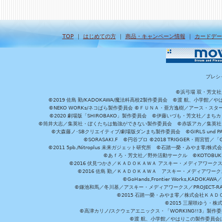
TOP
｜
はじめての方
｜
商品・キャンペーン情報
｜
カードデー
プレシ
©浜弓場 双・芳文
©2019 佐島 勤/KADOKAWA/魔法科高校2製作委員会 ©渡 航、小学
©NEKO WORKs/ネコぱら製作委員会 ©ＦＵＮＡ・亜方逸樹／アース・スタ
©2020 劇場版「SHIROBAKO」製作委員会 ©伊藤いづも・芳文社／まちカ
©筒井大志／集英社・ぼくたちは勉強ができない製作委員会 ©赤坂アカ／集英社・かぐ
©大森藤ノ･SBクリエイティブ/劇場版ダンまち製作委員会 ©GIRLS und P
©SORASAKI.F ©円谷プロ ©2018 TRIGGER・雨宮哲／
©2011 5pb./Nitroplus 未来ガジェット研究所 ©石踏一榮・みやま零
©あｆろ・芳文社／野外活動サークル ©KOTOBUKIYA /
©2016 伏見つかさ／ＫＡＤＯＫＡＷＡ アスキー・メディアワーク
©2016 佐島 勤／ＫＡＤＯＫＡＷＡ アスキー・メディアワークス刊
©GoHands,Frontier Works,KADO
©鎌池和馬／冬川基／アスキー・メディアワークス／PROJECT-RAI
©2015 石踏一榮・みやま零／株式会社ＫＡ
©2015 三屋咲ゆう・株
©高津カリノ/スクウェアエニックス・「WORKING!!3」製作
©渡 航、小学館／やはりこの製作委員会はまちがっ