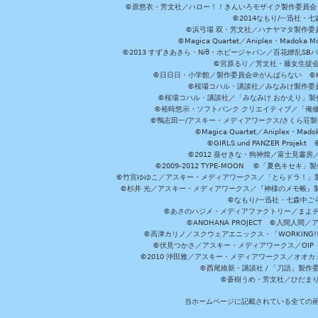
©原悠衣・芳文社／ハロー！！きんいろモザイク製作委員会 ©
©2014なもり/一迅社・七
©浜弓場 双・芳文社／ハナヤマタ製作委
©Magica Quartet／Aniplex・Madoka 
©2013 すずきあきら・Niθ・ホビージャパン／百花繚乱S
©宮原るり／芳文社・藤女生徒
©日日日・小学館／製作委員会＠がんばらない ©KADOKA
©桜場コハル・講談社／みなみけ製作委
©桜場コハル・講談社／「みなみけ おかえり」製
©裕時悠示・ソフトバンク クリエイティブ／「俺修
©鴨志田一/アスキー・メディアワークス/さくら荘製作委員会 ©Cr
©Magica Quartet／Aniplex・Mad
©GIRLS und PANZER Pr
©2012 葵せきな・狗神煌／富士見書房
©2009-2012 TYPE-MOON ©「夏色キ
©竹宮ゆゆこ／アスキー・メディアワークス／「とらドラ！」製作
©杉井 光／アスキー・メディアワークス／『神様のメモ帳』製
©なもり/一迅社・七森中ご
©あさのハジメ・メディアファクトリー／まよチ
©ANOHANA PROJECT ©入間
©高津カリノ／スクウェアエニックス・「WORKING!!」製作委員
©伏見つかさ／アスキー・メディアワークス／OIP 
©2010 沖田雅／アスキー・メディアワークス／オオ
©西尾維新・講談社 / 「刀語」製
©蒼樹うめ・芳文社／ひだま
当ホームページに記載されている全ての