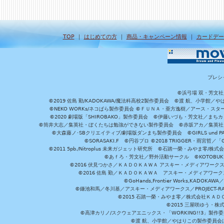
TOP
｜
はじめての方
｜
商品・キャンペーン情報
｜
カードデー
プレシ
©浜弓場 双・芳文
©2019 佐島 勤/KADOKAWA/魔法科高校2製作委員会 ©渡 航、小学
©NEKO WORKs/ネコぱら製作委員会 ©ＦＵＮＡ・亜方逸樹／アース・スタ
©2020 劇場版「SHIROBAKO」製作委員会 ©伊藤いづも・芳文社／まちカ
©筒井大志／集英社・ぼくたちは勉強ができない製作委員会 ©赤坂アカ／集英社・かぐ
©大森藤ノ･SBクリエイティブ/劇場版ダンまち製作委員会 ©GIRLS und P
©SORASAKI.F ©円谷プロ ©2018 TRIGGER・雨宮哲／
©2011 5pb./Nitroplus 未来ガジェット研究所 ©石踏一榮・みやま零
©あｆろ・芳文社／野外活動サークル ©KOTOBUKIYA /
©2016 伏見つかさ／ＫＡＤＯＫＡＷＡ アスキー・メディアワーク
©2016 佐島 勤／ＫＡＤＯＫＡＷＡ アスキー・メディアワークス刊
©GoHands,Frontier Works,KADO
©鎌池和馬／冬川基／アスキー・メディアワークス／PROJECT-RAI
©2015 石踏一榮・みやま零／株式会社ＫＡ
©2015 三屋咲ゆう・株
©高津カリノ/スクウェアエニックス・「WORKING!!3」製作
©渡 航、小学館／やはりこの製作委員会はまちがっ