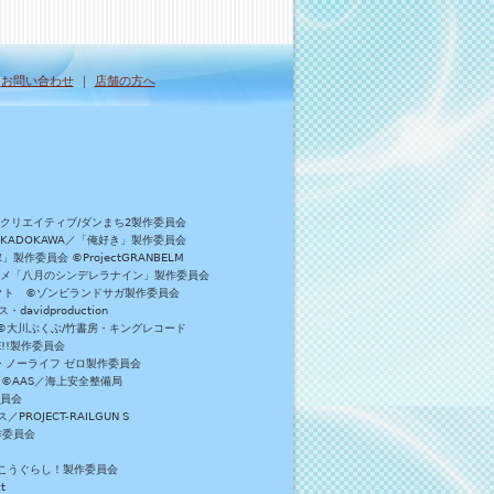
｜
お問い合わせ
｜
店舗の方へ
Bクリエイティブ/ダンまち2製作委員会
／KADOKAWA／「俺好き」製作委員会
委員会 ©ProjectGRANBELM
アニメ「八月のシンデレラナイン」製作委員会
ロジェクト ©ゾンビランドサガ製作委員会
vidproduction
員会 ©大川ぶくぶ/竹書房・キングレコード
E!!製作委員会
・ノーライフ ゼロ製作委員会
 ©AAS／海上安全整備局
委員会
JECT-RAILGUN S
作委員会
がっこうぐらし！製作委員会
t