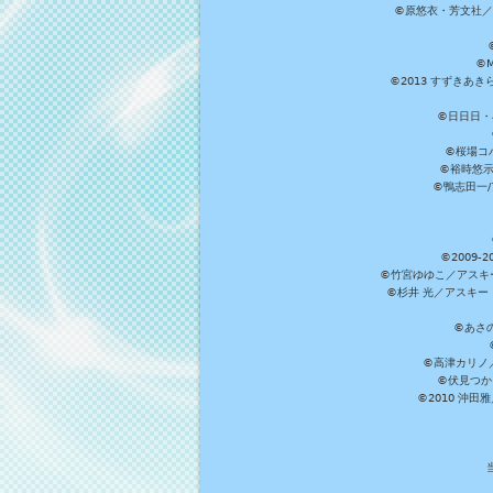
©原悠衣・芳文社／
©M
©2013 すずきあ
©日日日・小
©桜場コ
©裕時悠示
©鴨志田一/ア
©2009
©竹宮ゆゆこ／アスキ
©杉井 光／アスキー
©あさ
©高津カリノ／ス
©伏見つか
©2010 沖