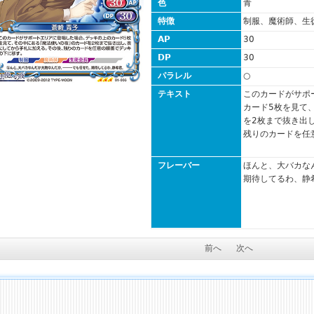
色
青
特徴
制服、魔術師、生
AP
30
DP
30
パラレル
○
テキスト
このカードがサポ
カード5枚を見て
を2枚まで抜き出
残りのカードを任
フレーバー
ほんと、大バカな
期待してるわ、静
前へ
次へ