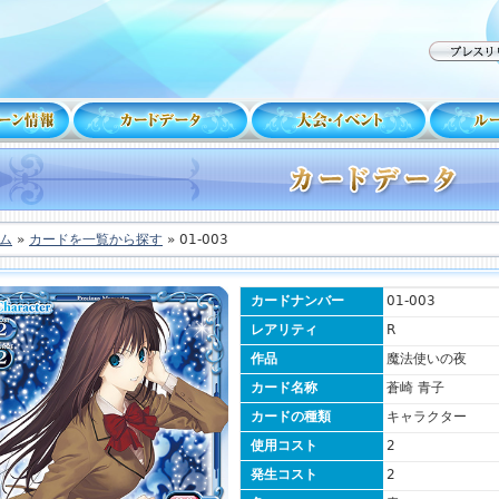
ム
»
カードを一覧から探す
» 01-003
カードナンバー
01-003
レアリティ
R
作品
魔法使いの夜
カード名称
蒼崎 青子
カードの種類
キャラクター
使用コスト
2
発生コスト
2