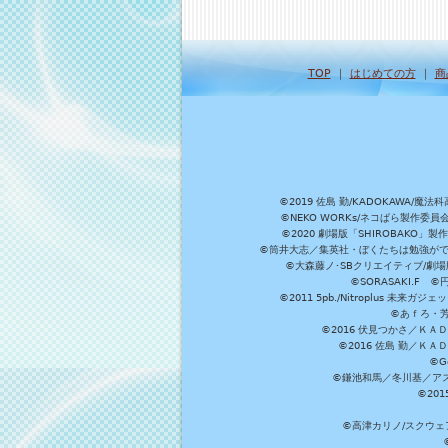
TOP
｜
はじめての方
｜
商
©2019 佐島 勤/KADOKAW
©NEKO WORKs/ネコぱら製作委
©2020 劇場版「SHIROBAKO
©筒井大志／集英社・ぼくたちは勉強ができ
©大森藤ノ･SBクリエイティブ/劇場版
©SORASAKI.F 
©2011 5pb./Nitroplus
©あｆろ・芳文
©2016 伏見つかさ／Ｋ
©2016 佐島 勤／Ｋ
©G
©鎌池和馬／冬川基／アスキ
©20
©高津カリノ/スクウェア