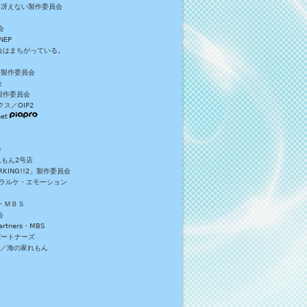
／冴えない製作委員会
会
NEP
員会はまちがっている。
S+製作委員会
会
製作委員会
ス／OIP2
et
会
れもん2号店
NG!!2」製作委員会
・ラルケ・エモーション
・ＭＢＳ
会
tners・MBS
パートナーズ
）／海の家れもん
。