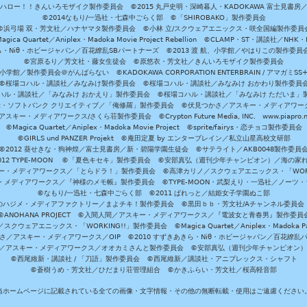
ハロー！！きんいろモザイク製作委員会 ©2015 丸戸史明・深崎暮人・KADOKAWA 富士見書房
©2014なもり/一迅社・七森中ごらく部 ©「SHIROBAKO」製作委員会
©浜弓場 双・芳文社／ハナヤマタ製作委員会 ©小林 立/スクウェアエニックス・咲全国編製作委員
agica Quartet／Aniplex・Madoka Movie Project Rebellion ©CLAMP・ST・講談社／NHK・
きら・Niθ・ホビージャパン／百花繚乱SBパートナーズ ©2013 渡 航、小学館／やはりこの製作委
©宮原るり／芳文社・藤女生徒会 ©原悠衣・芳文社／きんいろモザイク製作委員会
学館／製作委員会＠がんばらない ©KADOKAWA CORPORATION ENTERBRAIN / アマガミS
©桜場コハル・講談社／みなみけ製作委員会 ©桜場コハル・講談社／みなみけ おかわり製作委員
ハル・講談社／「みなみけ おかえり」製作委員会 ©桜場コハル・講談社／「みなみけ ただいま」
・ソフトバンク クリエイティブ／「俺修羅」製作委員会 ©伏見つかさ／アスキー・メディアワーク
スキー・メディアワークス/さくら荘製作委員会 ©Crypton Future Media, INC. www.piapro.n
©Magica Quartet／Aniplex・Madoka Movie Project ©sprite/fairys・恋チョコ製作委員会
©GIRLS und PANZER Projekt ©庵田定夏 by エンターブレイン／私立山星高校文研部
©2012 葵せきな・狗神煌／富士見書房／新・碧陽学園生徒会 ©サテライト／AKB0048製作委員
-2012 TYPE-MOON ©「夏色キセキ」製作委員会 ©安部真弘（週刊少年チャンピオン）／海の家
ー・メディアワークス／「とらドラ！」製作委員会 ©高津カリノ／スクウェアエニックス・「WORKI
・メディアワークス／『神様のメモ帳』製作委員会 ©TYPE-MOON・武梨えり・一迅社／ノーツ
©なもり/一迅社・七森中ごらく部 ©2011 ぱれっと／結姫女子学園ぬこ部
のハジメ・メディアファクトリー／まよチキ！製作委員会 ©黒田ｂｂ・芳文社/Aチャンネル委員会
©ANOHANA PROJECT ©入間人間／アスキー・メディアワークス／『電波女と青春男』製作委員
クウェアエニックス・「WORKING!!」製作委員会 ©Magica Quartet／Aniplex・Madoka Par
さ／アスキー・メディアワークス／OIP ©2010 すずきあきら・Niθ・ホビージャパン／百花繚乱
田雅／アスキー・メディアワークス／オオカミさんと製作委員会 ©安部真弘（週刊少年チャンピオン
©西尾維新・講談社 / 「刀語」製作委員会 ©西尾維新／講談社・アニプレックス・シャフト
©蒼樹うめ・芳文社／ひだまり荘管理組合 ©かきふらい・芳文社／桜高軽音部
当ホームページに記載されている全ての画像・文字情報・その他の無断転載・使用はご遠慮ください