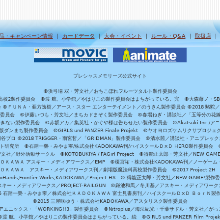
品・キャンペーン情報
｜
カードデータ
｜
大会・イベント
｜
ルール・Q&A
｜
取扱店
プレシャスメモリーズ公式サイト
©浜弓場 双・芳文社／おちこぼれフルーツタルト製作委員会
A/魔法科高校2製作委員会 ©渡 航、小学館／やはりこの製作委員会はまちがっている。完 ©大森藤ノ・S
員会 ©ＦＵＮＡ・亜方逸樹／アース・スター エンターテイメント／のうきん製作委員会 ©2018 駱駝
」製作委員会 ©伊藤いづも・芳文社／まちカドまぞく製作委員会 ©春場ねぎ・講談社／「五等分の花嫁」製作
ない製作委員会 ©赤坂アカ／集英社・かぐや様は告らせたい製作委員会 ©Akatsuki Inc./
ダンまち製作委員会 ©GIRLS und PANZER Finale Projekt ©ヤオヨロズケムリクサプ
©円谷プロ ©2018 TRIGGER・雨宮哲／「GRIDMAN」製作委員会 ©清水茜／講談社・アニプレックス・da
 未来ガジェット研究所 ©石踏一榮・みやま零/株式会社KADOKAWA刊/ハイスクールＤ×Ｄ HERO製作委
社／野外活動サークル ©KOTOBUKIYA / FAGirl Project ©得能正太郎・芳文社／NEW GAM
ＡＤＯＫＡＷＡ アスキー・メディアワークス／EMP ©榎宮祐・株式会社KADOKAWA刊／ノーゲーム
ＡＤＯＫＡＷＡ アスキー・メディアワークス刊／劇場版魔法科高校製作委員会 ©2017 Project 2H
oHands,Frontier Works,KADOKAWA／Project-HS © 得能正太郎・芳文社／NEW GAME!製作
ー・メディアワークス／PROJECT-RAILGUN ©鎌池和馬／冬川基／アスキー・メディアワークス／PRO
15 石踏一榮・みやま零／株式会社ＫＡＤＯＫＡＷＡ 富士見書房刊／ハイスクールＤ×Ｄ ＢｏｒＮ製
©2015 三屋咲ゆう・株式会社KADOKAWA／アスタリスク製作委員会
エニックス・「WORKING!!3」製作委員会 ©Nitroplus／海法紀光・千葉サドル・芳文社／
©渡 航、小学館／やはりこの製作委員会はまちがっている。続 ©GIRLS und PANZER Film Projek