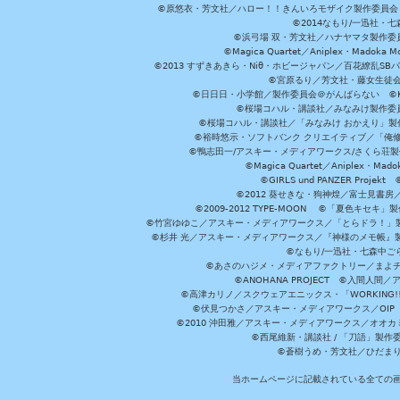
©原悠衣・芳文社／ハロー！！きんいろモザイク製作委員会 ©
©2014なもり/一迅社・七
©浜弓場 双・芳文社／ハナヤマタ製作委
©Magica Quartet／Aniplex・Madoka 
©2013 すずきあきら・Niθ・ホビージャパン／百花繚乱S
©宮原るり／芳文社・藤女生徒
©日日日・小学館／製作委員会＠がんばらない ©KADOKA
©桜場コハル・講談社／みなみけ製作委
©桜場コハル・講談社／「みなみけ おかえり」製
©裕時悠示・ソフトバンク クリエイティブ／「俺修
©鴨志田一/アスキー・メディアワークス/さくら荘製作委員会 ©Cr
©Magica Quartet／Aniplex・Mad
©GIRLS und PANZER Pr
©2012 葵せきな・狗神煌／富士見書房
©2009-2012 TYPE-MOON ©「夏色キ
©竹宮ゆゆこ／アスキー・メディアワークス／「とらドラ！」製作
©杉井 光／アスキー・メディアワークス／『神様のメモ帳』製
©なもり/一迅社・七森中ご
©あさのハジメ・メディアファクトリー／まよチ
©ANOHANA PROJECT ©入間
©高津カリノ／スクウェアエニックス・「WORKING!!」製作委員
©伏見つかさ／アスキー・メディアワークス／OIP 
©2010 沖田雅／アスキー・メディアワークス／オオ
©西尾維新・講談社 / 「刀語」製
©蒼樹うめ・芳文社／ひだま
当ホームページに記載されている全ての