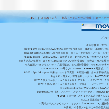
TOP
｜
はじめての方
｜
商品・キャンペーン情報
｜
カードデー
プレシ
©浜弓場 双・芳文
©2019 佐島 勤/KADOKAWA/魔法科高校2製作委員会 ©渡 航、小学
©NEKO WORKs/ネコぱら製作委員会 ©ＦＵＮＡ・亜方逸樹／アース・スタ
©2020 劇場版「SHIROBAKO」製作委員会 ©伊藤いづも・芳文社／まちカ
©筒井大志／集英社・ぼくたちは勉強ができない製作委員会 ©赤坂アカ／集英社・かぐ
©大森藤ノ･SBクリエイティブ/劇場版ダンまち製作委員会 ©GIRLS und P
©SORASAKI.F ©円谷プロ ©2018 TRIGGER・雨宮哲／
©2011 5pb./Nitroplus 未来ガジェット研究所 ©石踏一榮・みやま零
©あｆろ・芳文社／野外活動サークル ©KOTOBUKIYA /
©2016 伏見つかさ／ＫＡＤＯＫＡＷＡ アスキー・メディアワーク
©2016 佐島 勤／ＫＡＤＯＫＡＷＡ アスキー・メディアワークス刊
©GoHands,Frontier Works,KADO
©鎌池和馬／冬川基／アスキー・メディアワークス／PROJECT-RAI
©2015 石踏一榮・みやま零／株式会社ＫＡ
©2015 三屋咲ゆう・株
©高津カリノ/スクウェアエニックス・「WORKING!!3」製作
©渡 航、小学館／やはりこの製作委員会はまちがっ