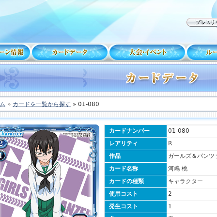
ム
»
カードを一覧から探す
» 01-080
カードナンバー
01-080
レアリティ
R
作品
ガールズ＆パンツ
カード名称
河嶋 桃
カードの種類
キャラクター
使用コスト
2
発生コスト
1