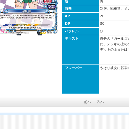
色
青
特徴
制服、戦車道、メ
AP
20
DP
30
パラレル
○
テキスト
自分の『ガールズ
に、デッキの上の
デッキの上または
フレーバー
やはり彼女に戦車
前へ
次へ