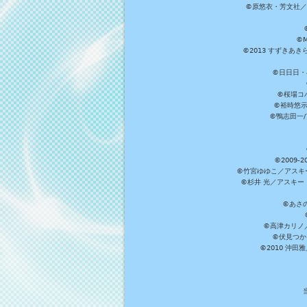
©原悠衣・芳文社／
©M
©2013 すずきあ
©日日日・小
©桜場コ
©裕時悠示
©鴨志田一/ア
©2009
©竹宮ゆゆこ／アスキ
©杉井 光／アスキー
©あさ
©高津カリノ／ス
©伏見つか
©2010 沖