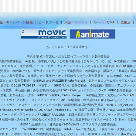
品・キャンペーン情報
｜
カードデータ
｜
大会・イベント
｜
ルール・Q&A
｜
取扱店
プレシャスメモリーズ公式サイト
©浜弓場 双・芳文社／おちこぼれフルーツタルト製作委員会
A/魔法科高校2製作委員会 ©渡 航、小学館／やはりこの製作委員会はまちがっている。完 ©大森藤ノ・S
員会 ©ＦＵＮＡ・亜方逸樹／アース・スター エンターテイメント／のうきん製作委員会 ©2018 駱駝
」製作委員会 ©伊藤いづも・芳文社／まちカドまぞく製作委員会 ©春場ねぎ・講談社／「五等分の花嫁」製作
ない製作委員会 ©赤坂アカ／集英社・かぐや様は告らせたい製作委員会 ©Akatsuki Inc./
ダンまち製作委員会 ©GIRLS und PANZER Finale Projekt ©ヤオヨロズケムリクサプ
©円谷プロ ©2018 TRIGGER・雨宮哲／「GRIDMAN」製作委員会 ©清水茜／講談社・アニプレックス・da
 未来ガジェット研究所 ©石踏一榮・みやま零/株式会社KADOKAWA刊/ハイスクールＤ×Ｄ HERO製作委
社／野外活動サークル ©KOTOBUKIYA / FAGirl Project ©得能正太郎・芳文社／NEW GAM
ＡＤＯＫＡＷＡ アスキー・メディアワークス／EMP ©榎宮祐・株式会社KADOKAWA刊／ノーゲーム
ＡＤＯＫＡＷＡ アスキー・メディアワークス刊／劇場版魔法科高校製作委員会 ©2017 Project 2H
oHands,Frontier Works,KADOKAWA／Project-HS © 得能正太郎・芳文社／NEW GAME!製作
ー・メディアワークス／PROJECT-RAILGUN ©鎌池和馬／冬川基／アスキー・メディアワークス／PRO
15 石踏一榮・みやま零／株式会社ＫＡＤＯＫＡＷＡ 富士見書房刊／ハイスクールＤ×Ｄ ＢｏｒＮ製
©2015 三屋咲ゆう・株式会社KADOKAWA／アスタリスク製作委員会
エニックス・「WORKING!!3」製作委員会 ©Nitroplus／海法紀光・千葉サドル・芳文社／
©渡 航、小学館／やはりこの製作委員会はまちがっている。続 ©GIRLS und PANZER Film Projek