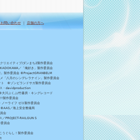
｜
お問い合わせ
｜
店舗の方へ
Bクリエイティブ/ダンまち2製作委員会
／KADOKAWA／「俺好き」製作委員会
委員会 ©ProjectGRANBELM
アニメ「八月のシンデレラナイン」製作委員会
ロジェクト ©ゾンビランドサガ製作委員会
vidproduction
員会 ©大川ぶくぶ/竹書房・キングレコード
E!!製作委員会
・ノーライフ ゼロ製作委員会
 ©AAS／海上安全整備局
委員会
JECT-RAILGUN S
作委員会
がっこうぐらし！製作委員会
t