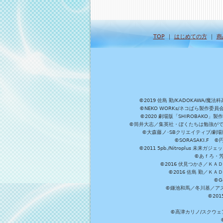
TOP
｜
はじめての方
｜
商
©2019 佐島 勤/KADOKAW
©NEKO WORKs/ネコぱら製作委
©2020 劇場版「SHIROBAKO
©筒井大志／集英社・ぼくたちは勉強ができ
©大森藤ノ･SBクリエイティブ/劇場版
©SORASAKI.F 
©2011 5pb./Nitroplus
©あｆろ・芳文
©2016 伏見つかさ／Ｋ
©2016 佐島 勤／Ｋ
©G
©鎌池和馬／冬川基／アスキ
©20
©高津カリノ/スクウェア