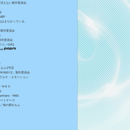
／冴えない製作委員会
会
NEP
員会はまちがっている。
S+製作委員会
会
製作委員会
ス／OIP2
et
会
れもん2号店
NG!!2」製作委員会
・ラルケ・エモーション
・ＭＢＳ
会
tners・MBS
パートナーズ
）／海の家れもん
。