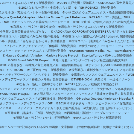
ハロー！！きんいろモザイク製作委員会 ©2015 丸戸史明・深崎暮人・KADOKAWA 富士見書房
©2014なもり/一迅社・七森中ごらく部 ©「SHIROBAKO」製作委員会
©浜弓場 双・芳文社／ハナヤマタ製作委員会 ©小林 立/スクウェアエニックス・咲全国編製作委員
agica Quartet／Aniplex・Madoka Movie Project Rebellion ©CLAMP・ST・講談社／NHK・
きら・Niθ・ホビージャパン／百花繚乱SBパートナーズ ©2013 渡 航、小学館／やはりこの製作委
©宮原るり／芳文社・藤女生徒会 ©原悠衣・芳文社／きんいろモザイク製作委員会
学館／製作委員会＠がんばらない ©KADOKAWA CORPORATION ENTERBRAIN / アマガミS
©桜場コハル・講談社／みなみけ製作委員会 ©桜場コハル・講談社／みなみけ おかわり製作委員
ハル・講談社／「みなみけ おかえり」製作委員会 ©桜場コハル・講談社／「みなみけ ただいま」
・ソフトバンク クリエイティブ／「俺修羅」製作委員会 ©伏見つかさ／アスキー・メディアワーク
スキー・メディアワークス/さくら荘製作委員会 ©Crypton Future Media, INC. www.piapro.n
©Magica Quartet／Aniplex・Madoka Movie Project ©sprite/fairys・恋チョコ製作委員会
©GIRLS und PANZER Projekt ©庵田定夏 by エンターブレイン／私立山星高校文研部
©2012 葵せきな・狗神煌／富士見書房／新・碧陽学園生徒会 ©サテライト／AKB0048製作委員
-2012 TYPE-MOON ©「夏色キセキ」製作委員会 ©安部真弘（週刊少年チャンピオン）／海の家
ー・メディアワークス／「とらドラ！」製作委員会 ©高津カリノ／スクウェアエニックス・「WORKI
・メディアワークス／『神様のメモ帳』製作委員会 ©TYPE-MOON・武梨えり・一迅社／ノーツ
©なもり/一迅社・七森中ごらく部 ©2011 ぱれっと／結姫女子学園ぬこ部
のハジメ・メディアファクトリー／まよチキ！製作委員会 ©黒田ｂｂ・芳文社/Aチャンネル委員会
©ANOHANA PROJECT ©入間人間／アスキー・メディアワークス／『電波女と青春男』製作委員
クウェアエニックス・「WORKING!!」製作委員会 ©Magica Quartet／Aniplex・Madoka Par
さ／アスキー・メディアワークス／OIP ©2010 すずきあきら・Niθ・ホビージャパン／百花繚乱
田雅／アスキー・メディアワークス／オオカミさんと製作委員会 ©安部真弘（週刊少年チャンピオン
©西尾維新・講談社 / 「刀語」製作委員会 ©西尾維新／講談社・アニプレックス・シャフト
©蒼樹うめ・芳文社／ひだまり荘管理組合 ©かきふらい・芳文社／桜高軽音部
当ホームページに記載されている全ての画像・文字情報・その他の無断転載・使用はご遠慮ください