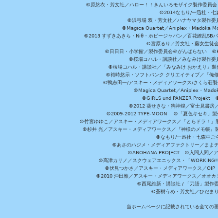
©原悠衣・芳文社／ハロー！！きんいろモザイク製作委員会 ©
©2014なもり/一迅社・七
©浜弓場 双・芳文社／ハナヤマタ製作委
©Magica Quartet／Aniplex・Madoka 
©2013 すずきあきら・Niθ・ホビージャパン／百花繚乱S
©宮原るり／芳文社・藤女生徒
©日日日・小学館／製作委員会＠がんばらない ©KADOKA
©桜場コハル・講談社／みなみけ製作委
©桜場コハル・講談社／「みなみけ おかえり」製
©裕時悠示・ソフトバンク クリエイティブ／「俺修
©鴨志田一/アスキー・メディアワークス/さくら荘製作委員会 ©Cr
©Magica Quartet／Aniplex・Mad
©GIRLS und PANZER Pr
©2012 葵せきな・狗神煌／富士見書房
©2009-2012 TYPE-MOON ©「夏色キ
©竹宮ゆゆこ／アスキー・メディアワークス／「とらドラ！」製作
©杉井 光／アスキー・メディアワークス／『神様のメモ帳』製
©なもり/一迅社・七森中ご
©あさのハジメ・メディアファクトリー／まよチ
©ANOHANA PROJECT ©入間
©高津カリノ／スクウェアエニックス・「WORKING!!」製作委員
©伏見つかさ／アスキー・メディアワークス／OIP 
©2010 沖田雅／アスキー・メディアワークス／オオ
©西尾維新・講談社 / 「刀語」製
©蒼樹うめ・芳文社／ひだま
当ホームページに記載されている全ての