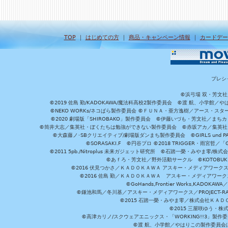
TOP
｜
はじめての方
｜
商品・キャンペーン情報
｜
カードデー
プレシ
©浜弓場 双・芳文
©2019 佐島 勤/KADOKAWA/魔法科高校2製作委員会 ©渡 航、小学
©NEKO WORKs/ネコぱら製作委員会 ©ＦＵＮＡ・亜方逸樹／アース・スタ
©2020 劇場版「SHIROBAKO」製作委員会 ©伊藤いづも・芳文社／まちカ
©筒井大志／集英社・ぼくたちは勉強ができない製作委員会 ©赤坂アカ／集英社・かぐ
©大森藤ノ･SBクリエイティブ/劇場版ダンまち製作委員会 ©GIRLS und P
©SORASAKI.F ©円谷プロ ©2018 TRIGGER・雨宮哲／
©2011 5pb./Nitroplus 未来ガジェット研究所 ©石踏一榮・みやま零
©あｆろ・芳文社／野外活動サークル ©KOTOBUKIYA /
©2016 伏見つかさ／ＫＡＤＯＫＡＷＡ アスキー・メディアワーク
©2016 佐島 勤／ＫＡＤＯＫＡＷＡ アスキー・メディアワークス刊
©GoHands,Frontier Works,KADO
©鎌池和馬／冬川基／アスキー・メディアワークス／PROJECT-RAI
©2015 石踏一榮・みやま零／株式会社ＫＡ
©2015 三屋咲ゆう・株
©高津カリノ/スクウェアエニックス・「WORKING!!3」製作
©渡 航、小学館／やはりこの製作委員会はまちがっ