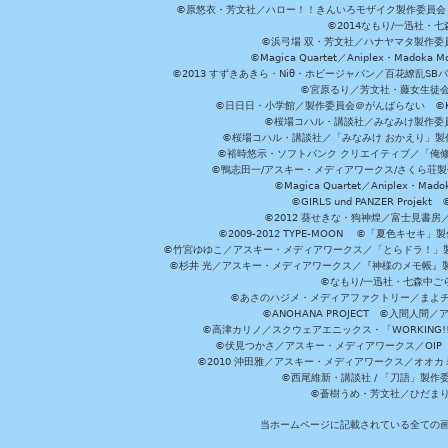
©原悠衣・芳文社／ハロー！！きんいろモザイク製作委員会 ©
©2014なもり/一迅社・七
©浜弓場 双・芳文社／ハナヤマタ製作委
©Magica Quartet／Aniplex・Madoka 
©2013 すずきあきら・Niθ・ホビージャパン／百花繚乱S
©宮原るり／芳文社・藤女生徒
©日日日・小学館／製作委員会＠がんばらない ©KADOKA
©桜場コハル・講談社／みなみけ製作委
©桜場コハル・講談社／「みなみけ おかえり」製
©裕時悠示・ソフトバンク クリエイティブ／「俺修
©鴨志田一/アスキー・メディアワークス/さくら荘製作委員会 ©Cr
©Magica Quartet／Aniplex・Mad
©GIRLS und PANZER Pr
©2012 葵せきな・狗神煌／富士見書房
©2009-2012 TYPE-MOON ©「夏色キ
©竹宮ゆゆこ／アスキー・メディアワークス／「とらドラ！」製作
©杉井 光／アスキー・メディアワークス／『神様のメモ帳』製
©なもり/一迅社・七森中ご
©あさのハジメ・メディアファクトリー／まよチ
©ANOHANA PROJECT ©入間
©高津カリノ／スクウェアエニックス・「WORKING!!」製作委員
©伏見つかさ／アスキー・メディアワークス／OIP 
©2010 沖田雅／アスキー・メディアワークス／オオ
©西尾維新・講談社 / 「刀語」製
©蒼樹うめ・芳文社／ひだま
当ホームページに記載されている全ての