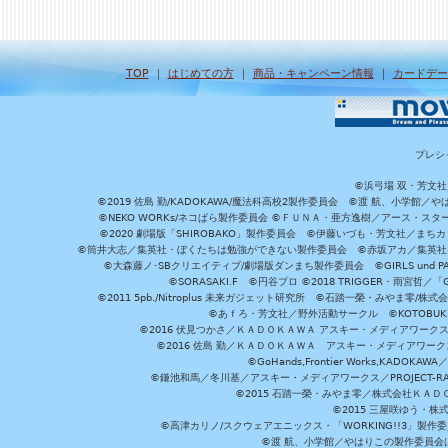
TOP
｜
はじめての方
｜
商品・キャンペーン情報
｜
カードデー
プレシ
©浜弓場 双・芳文
©2019 佐島 勤/KADOKAWA/魔法科高校2製作委員会 ©渡 航、小学
©NEKO WORKs/ネコぱら製作委員会 ©ＦＵＮＡ・亜方逸樹／アース・スタ
©2020 劇場版「SHIROBAKO」製作委員会 ©伊藤いづも・芳文社／まちカ
©筒井大志／集英社・ぼくたちは勉強ができない製作委員会 ©赤坂アカ／集英社・かぐ
©大森藤ノ･SBクリエイティブ/劇場版ダンまち製作委員会 ©GIRLS und P
©SORASAKI.F ©円谷プロ ©2018 TRIGGER・雨宮哲／
©2011 5pb./Nitroplus 未来ガジェット研究所 ©石踏一榮・みやま零
©あｆろ・芳文社／野外活動サークル ©KOTOBUKIYA /
©2016 伏見つかさ／ＫＡＤＯＫＡＷＡ アスキー・メディアワーク
©2016 佐島 勤／ＫＡＤＯＫＡＷＡ アスキー・メディアワークス刊
©GoHands,Frontier Works,KADO
©鎌池和馬／冬川基／アスキー・メディアワークス／PROJECT-RAI
©2015 石踏一榮・みやま零／株式会社ＫＡ
©2015 三屋咲ゆう・株
©高津カリノ/スクウェアエニックス・「WORKING!!3」製作
©渡 航、小学館／やはりこの製作委員会はまちがっ