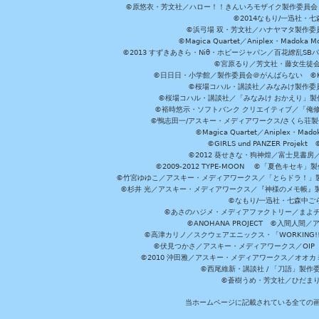
©原悠衣・芳文社／ハロー！！きんいろモザイク製作委員会 ©
©2014なもり/一迅社・七
©浜弓場 双・芳文社／ハナヤマタ製作委
©Magica Quartet／Aniplex・Madoka 
©2013 すずきあきら・Niθ・ホビージャパン／百花繚乱S
©宮原るり／芳文社・藤女生徒
©日日日・小学館／製作委員会＠がんばらない ©KADOKA
©桜場コハル・講談社／みなみけ製作委
©桜場コハル・講談社／「みなみけ おかえり」製
©裕時悠示・ソフトバンク クリエイティブ／「俺修
©鴨志田一/アスキー・メディアワークス/さくら荘製作委員会 ©Cr
©Magica Quartet／Aniplex・Mad
©GIRLS und PANZER Pr
©2012 葵せきな・狗神煌／富士見書房
©2009-2012 TYPE-MOON ©「夏色キ
©竹宮ゆゆこ／アスキー・メディアワークス／「とらドラ！」製作
©杉井 光／アスキー・メディアワークス／『神様のメモ帳』製
©なもり/一迅社・七森中ご
©あさのハジメ・メディアファクトリー／まよチ
©ANOHANA PROJECT ©入間
©高津カリノ／スクウェアエニックス・「WORKING!!」製作委員
©伏見つかさ／アスキー・メディアワークス／OIP 
©2010 沖田雅／アスキー・メディアワークス／オオ
©西尾維新・講談社 / 「刀語」製
©蒼樹うめ・芳文社／ひだま
当ホームページに記載されている全ての