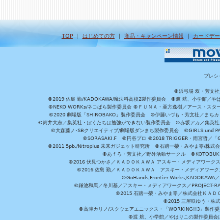
TOP
｜
はじめての方
｜
商品・キャンペーン情報
｜
カードデー
プレシ
©浜弓場 双・芳文
©2019 佐島 勤/KADOKAWA/魔法科高校2製作委員会 ©渡 航、小学
©NEKO WORKs/ネコぱら製作委員会 ©ＦＵＮＡ・亜方逸樹／アース・スタ
©2020 劇場版「SHIROBAKO」製作委員会 ©伊藤いづも・芳文社／まちカ
©筒井大志／集英社・ぼくたちは勉強ができない製作委員会 ©赤坂アカ／集英社・かぐ
©大森藤ノ･SBクリエイティブ/劇場版ダンまち製作委員会 ©GIRLS und P
©SORASAKI.F ©円谷プロ ©2018 TRIGGER・雨宮哲／
©2011 5pb./Nitroplus 未来ガジェット研究所 ©石踏一榮・みやま零
©あｆろ・芳文社／野外活動サークル ©KOTOBUKIYA /
©2016 伏見つかさ／ＫＡＤＯＫＡＷＡ アスキー・メディアワーク
©2016 佐島 勤／ＫＡＤＯＫＡＷＡ アスキー・メディアワークス刊
©GoHands,Frontier Works,KADO
©鎌池和馬／冬川基／アスキー・メディアワークス／PROJECT-RAI
©2015 石踏一榮・みやま零／株式会社ＫＡ
©2015 三屋咲ゆう・株
©高津カリノ/スクウェアエニックス・「WORKING!!3」製作
©渡 航、小学館／やはりこの製作委員会はまちがっ