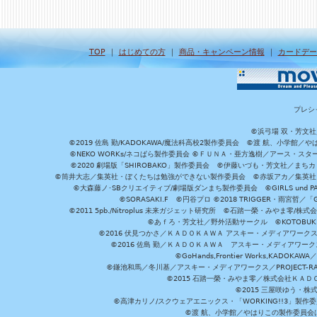
TOP
｜
はじめての方
｜
商品・キャンペーン情報
｜
カードデー
プレシ
©浜弓場 双・芳文
©2019 佐島 勤/KADOKAWA/魔法科高校2製作委員会 ©渡 航、小学
©NEKO WORKs/ネコぱら製作委員会 ©ＦＵＮＡ・亜方逸樹／アース・スタ
©2020 劇場版「SHIROBAKO」製作委員会 ©伊藤いづも・芳文社／まちカ
©筒井大志／集英社・ぼくたちは勉強ができない製作委員会 ©赤坂アカ／集英社・かぐ
©大森藤ノ･SBクリエイティブ/劇場版ダンまち製作委員会 ©GIRLS und P
©SORASAKI.F ©円谷プロ ©2018 TRIGGER・雨宮哲／
©2011 5pb./Nitroplus 未来ガジェット研究所 ©石踏一榮・みやま零
©あｆろ・芳文社／野外活動サークル ©KOTOBUKIYA /
©2016 伏見つかさ／ＫＡＤＯＫＡＷＡ アスキー・メディアワーク
©2016 佐島 勤／ＫＡＤＯＫＡＷＡ アスキー・メディアワークス刊
©GoHands,Frontier Works,KADO
©鎌池和馬／冬川基／アスキー・メディアワークス／PROJECT-RAI
©2015 石踏一榮・みやま零／株式会社ＫＡ
©2015 三屋咲ゆう・株
©高津カリノ/スクウェアエニックス・「WORKING!!3」製作
©渡 航、小学館／やはりこの製作委員会はまちがっ