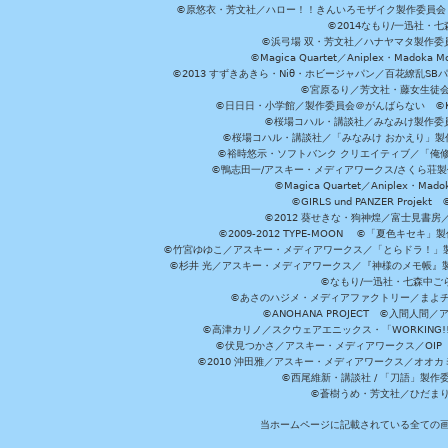
©原悠衣・芳文社／ハロー！！きんいろモザイク製作委員会 ©
©2014なもり/一迅社・七
©浜弓場 双・芳文社／ハナヤマタ製作委
©Magica Quartet／Aniplex・Madoka 
©2013 すずきあきら・Niθ・ホビージャパン／百花繚乱S
©宮原るり／芳文社・藤女生徒
©日日日・小学館／製作委員会＠がんばらない ©KADOKA
©桜場コハル・講談社／みなみけ製作委
©桜場コハル・講談社／「みなみけ おかえり」製
©裕時悠示・ソフトバンク クリエイティブ／「俺修
©鴨志田一/アスキー・メディアワークス/さくら荘製作委員会 ©Cr
©Magica Quartet／Aniplex・Mad
©GIRLS und PANZER Pr
©2012 葵せきな・狗神煌／富士見書房
©2009-2012 TYPE-MOON ©「夏色キ
©竹宮ゆゆこ／アスキー・メディアワークス／「とらドラ！」製作
©杉井 光／アスキー・メディアワークス／『神様のメモ帳』製
©なもり/一迅社・七森中ご
©あさのハジメ・メディアファクトリー／まよチ
©ANOHANA PROJECT ©入間
©高津カリノ／スクウェアエニックス・「WORKING!!」製作委員
©伏見つかさ／アスキー・メディアワークス／OIP 
©2010 沖田雅／アスキー・メディアワークス／オオ
©西尾維新・講談社 / 「刀語」製
©蒼樹うめ・芳文社／ひだま
当ホームページに記載されている全ての