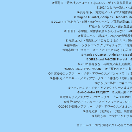
©原悠衣・芳文社／ハロー！！きんいろモザイク製作委員会 ©
©2014なもり/一迅社・七
©浜弓場 双・芳文社／ハナヤマタ製作委
©Magica Quartet／Aniplex・Madoka 
©2013 すずきあきら・Niθ・ホビージャパン／百花繚乱S
©宮原るり／芳文社・藤女生徒
©日日日・小学館／製作委員会＠がんばらない ©KADOKA
©桜場コハル・講談社／みなみけ製作委
©桜場コハル・講談社／「みなみけ おかえり」製
©裕時悠示・ソフトバンク クリエイティブ／「俺修
©鴨志田一/アスキー・メディアワークス/さくら荘製作委員会 ©Cr
©Magica Quartet／Aniplex・Mad
©GIRLS und PANZER Pr
©2012 葵せきな・狗神煌／富士見書房
©2009-2012 TYPE-MOON ©「夏色キ
©竹宮ゆゆこ／アスキー・メディアワークス／「とらドラ！」製作
©杉井 光／アスキー・メディアワークス／『神様のメモ帳』製
©なもり/一迅社・七森中ご
©あさのハジメ・メディアファクトリー／まよチ
©ANOHANA PROJECT ©入間
©高津カリノ／スクウェアエニックス・「WORKING!!」製作委員
©伏見つかさ／アスキー・メディアワークス／OIP 
©2010 沖田雅／アスキー・メディアワークス／オオ
©西尾維新・講談社 / 「刀語」製
©蒼樹うめ・芳文社／ひだま
当ホームページに記載されている全ての