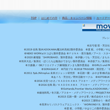
TOP
｜
はじめての方
｜
商品・キャンペーン情報
｜
カードデー
プレシ
©浜弓場 双・芳文
©2019 佐島 勤/KADOKAWA/魔法科高校2製作委員会 ©渡 航、小学
©NEKO WORKs/ネコぱら製作委員会 ©ＦＵＮＡ・亜方逸樹／アース・スタ
©2020 劇場版「SHIROBAKO」製作委員会 ©伊藤いづも・芳文社／まちカ
©筒井大志／集英社・ぼくたちは勉強ができない製作委員会 ©赤坂アカ／集英社・かぐ
©大森藤ノ･SBクリエイティブ/劇場版ダンまち製作委員会 ©GIRLS und P
©SORASAKI.F ©円谷プロ ©2018 TRIGGER・雨宮哲／
©2011 5pb./Nitroplus 未来ガジェット研究所 ©石踏一榮・みやま零
©あｆろ・芳文社／野外活動サークル ©KOTOBUKIYA /
©2016 伏見つかさ／ＫＡＤＯＫＡＷＡ アスキー・メディアワーク
©2016 佐島 勤／ＫＡＤＯＫＡＷＡ アスキー・メディアワークス刊
©GoHands,Frontier Works,KADO
©鎌池和馬／冬川基／アスキー・メディアワークス／PROJECT-RAI
©2015 石踏一榮・みやま零／株式会社ＫＡ
©2015 三屋咲ゆう・株
©高津カリノ/スクウェアエニックス・「WORKING!!3」製作
©渡 航、小学館／やはりこの製作委員会はまちがっ