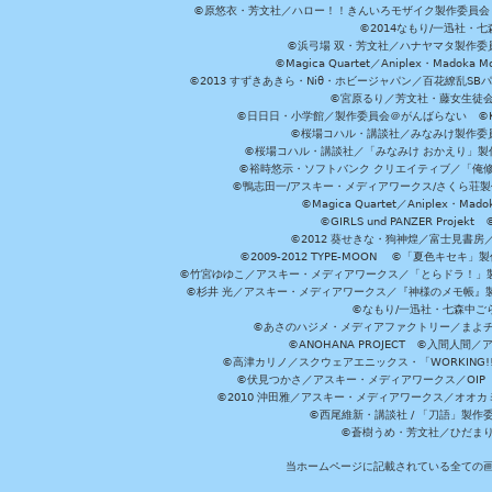
©原悠衣・芳文社／ハロー！！きんいろモザイク製作委員会 ©
©2014なもり/一迅社・七
©浜弓場 双・芳文社／ハナヤマタ製作委
©Magica Quartet／Aniplex・Madoka 
©2013 すずきあきら・Niθ・ホビージャパン／百花繚乱S
©宮原るり／芳文社・藤女生徒
©日日日・小学館／製作委員会＠がんばらない ©KADOKA
©桜場コハル・講談社／みなみけ製作委
©桜場コハル・講談社／「みなみけ おかえり」製
©裕時悠示・ソフトバンク クリエイティブ／「俺修
©鴨志田一/アスキー・メディアワークス/さくら荘製作委員会 ©Cr
©Magica Quartet／Aniplex・Mad
©GIRLS und PANZER Pr
©2012 葵せきな・狗神煌／富士見書房
©2009-2012 TYPE-MOON ©「夏色キ
©竹宮ゆゆこ／アスキー・メディアワークス／「とらドラ！」製作
©杉井 光／アスキー・メディアワークス／『神様のメモ帳』製
©なもり/一迅社・七森中ご
©あさのハジメ・メディアファクトリー／まよチ
©ANOHANA PROJECT ©入間
©高津カリノ／スクウェアエニックス・「WORKING!!」製作委員
©伏見つかさ／アスキー・メディアワークス／OIP 
©2010 沖田雅／アスキー・メディアワークス／オオ
©西尾維新・講談社 / 「刀語」製
©蒼樹うめ・芳文社／ひだま
当ホームページに記載されている全ての