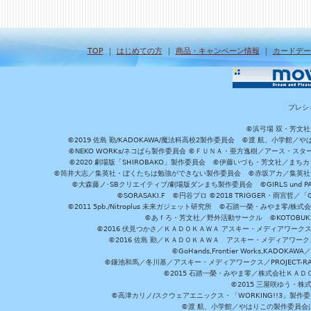
TOP
｜
はじめての方
｜
商品・キャンペーン情報
｜
カードデー
プレシ
©浜弓場 双・芳文
©2019 佐島 勤/KADOKAWA/魔法科高校2製作委員会 ©渡 航、小学
©NEKO WORKs/ネコぱら製作委員会 ©ＦＵＮＡ・亜方逸樹／アース・スタ
©2020 劇場版「SHIROBAKO」製作委員会 ©伊藤いづも・芳文社／まちカ
©筒井大志／集英社・ぼくたちは勉強ができない製作委員会 ©赤坂アカ／集英社・かぐ
©大森藤ノ･SBクリエイティブ/劇場版ダンまち製作委員会 ©GIRLS und P
©SORASAKI.F ©円谷プロ ©2018 TRIGGER・雨宮哲／
©2011 5pb./Nitroplus 未来ガジェット研究所 ©石踏一榮・みやま零
©あｆろ・芳文社／野外活動サークル ©KOTOBUKIYA /
©2016 伏見つかさ／ＫＡＤＯＫＡＷＡ アスキー・メディアワーク
©2016 佐島 勤／ＫＡＤＯＫＡＷＡ アスキー・メディアワークス刊
©GoHands,Frontier Works,KADO
©鎌池和馬／冬川基／アスキー・メディアワークス／PROJECT-RAI
©2015 石踏一榮・みやま零／株式会社ＫＡ
©2015 三屋咲ゆう・株
©高津カリノ/スクウェアエニックス・「WORKING!!3」製作
©渡 航、小学館／やはりこの製作委員会はまちがっ