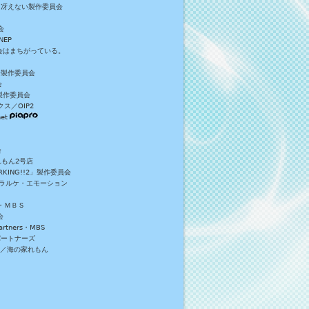
／冴えない製作委員会
会
NEP
員会はまちがっている。
S+製作委員会
会
製作委員会
ス／OIP2
et
会
れもん2号店
NG!!2」製作委員会
・ラルケ・エモーション
・ＭＢＳ
会
tners・MBS
パートナーズ
）／海の家れもん
。