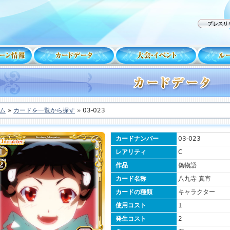
ム
»
カードを一覧から探す
» 03-023
カードナンバー
03-023
レアリティ
C
作品
偽物語
カード名称
八九寺 真宵
カードの種類
キャラクター
使用コスト
1
発生コスト
2