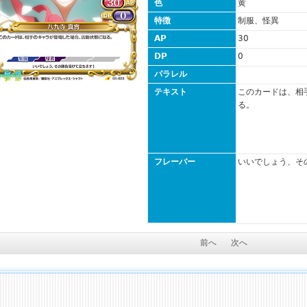
色
黄
特徴
制服、怪異
AP
30
DP
0
パラレル
テキスト
このカードは、相
る。
フレーバー
いいでしょう、そ
前へ
次へ