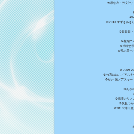
©原悠衣・芳文社／
©M
©2013 すずきあ
©日日日・小
©桜場コ
©裕時悠示
©鴨志田一/ア
©2009
©竹宮ゆゆこ／アスキ
©杉井 光／アスキー
©あさ
©高津カリノ／ス
©伏見つか
©2010 沖