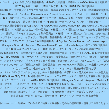
ハロー！！きんいろモザイク製作委員会 ©2015 丸戸史明・深崎暮人・KADOKAWA 富士見書房
©2014なもり/一迅社・七森中ごらく部 ©「SHIROBAKO」製作委員会
©浜弓場 双・芳文社／ハナヤマタ製作委員会 ©小林 立/スクウェアエニックス・咲全国編製作委員
agica Quartet／Aniplex・Madoka Movie Project Rebellion ©CLAMP・ST・講談社／NHK・
きら・Niθ・ホビージャパン／百花繚乱SBパートナーズ ©2013 渡 航、小学館／やはりこの製作委
©宮原るり／芳文社・藤女生徒会 ©原悠衣・芳文社／きんいろモザイク製作委員会
学館／製作委員会＠がんばらない ©KADOKAWA CORPORATION ENTERBRAIN / アマガミS
©桜場コハル・講談社／みなみけ製作委員会 ©桜場コハル・講談社／みなみけ おかわり製作委員
ハル・講談社／「みなみけ おかえり」製作委員会 ©桜場コハル・講談社／「みなみけ ただいま」
・ソフトバンク クリエイティブ／「俺修羅」製作委員会 ©伏見つかさ／アスキー・メディアワーク
スキー・メディアワークス/さくら荘製作委員会 ©Crypton Future Media, INC. www.piapro.n
©Magica Quartet／Aniplex・Madoka Movie Project ©sprite/fairys・恋チョコ製作委員会
©GIRLS und PANZER Projekt ©庵田定夏 by エンターブレイン／私立山星高校文研部
©2012 葵せきな・狗神煌／富士見書房／新・碧陽学園生徒会 ©サテライト／AKB0048製作委員
-2012 TYPE-MOON ©「夏色キセキ」製作委員会 ©安部真弘（週刊少年チャンピオン）／海の家
ー・メディアワークス／「とらドラ！」製作委員会 ©高津カリノ／スクウェアエニックス・「WORKI
・メディアワークス／『神様のメモ帳』製作委員会 ©TYPE-MOON・武梨えり・一迅社／ノーツ
©なもり/一迅社・七森中ごらく部 ©2011 ぱれっと／結姫女子学園ぬこ部
のハジメ・メディアファクトリー／まよチキ！製作委員会 ©黒田ｂｂ・芳文社/Aチャンネル委員会
©ANOHANA PROJECT ©入間人間／アスキー・メディアワークス／『電波女と青春男』製作委員
クウェアエニックス・「WORKING!!」製作委員会 ©Magica Quartet／Aniplex・Madoka Par
さ／アスキー・メディアワークス／OIP ©2010 すずきあきら・Niθ・ホビージャパン／百花繚乱
田雅／アスキー・メディアワークス／オオカミさんと製作委員会 ©安部真弘（週刊少年チャンピオン
©西尾維新・講談社 / 「刀語」製作委員会 ©西尾維新／講談社・アニプレックス・シャフト
©蒼樹うめ・芳文社／ひだまり荘管理組合 ©かきふらい・芳文社／桜高軽音部
当ホームページに記載されている全ての画像・文字情報・その他の無断転載・使用はご遠慮ください