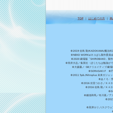
TOP
｜
はじめての方
｜
商
©2019 佐島 勤/KADOKAW
©NEKO WORKs/ネコぱら製作委
©2020 劇場版「SHIROBAKO
©筒井大志／集英社・ぼくたちは勉強ができ
©大森藤ノ･SBクリエイティブ/劇場版
©SORASAKI.F 
©2011 5pb./Nitroplus
©あｆろ・芳文
©2016 伏見つかさ／Ｋ
©2016 佐島 勤／Ｋ
©G
©鎌池和馬／冬川基／アスキ
©20
©高津カリノ/スクウェア