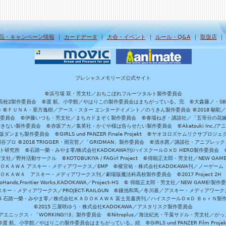
品・キャンペーン情報
｜
カードデータ
｜
大会・イベント
｜
ルール・Q&A
｜
取扱店
プレシャスメモリーズ公式サイト
©浜弓場 双・芳文社／おちこぼれフルーツタルト製作委員会
A/魔法科高校2製作委員会 ©渡 航、小学館／やはりこの製作委員会はまちがっている。完 ©大森藤ノ・S
員会 ©ＦＵＮＡ・亜方逸樹／アース・スター エンターテイメント／のうきん製作委員会 ©2018 駱駝
」製作委員会 ©伊藤いづも・芳文社／まちカドまぞく製作委員会 ©春場ねぎ・講談社／「五等分の花嫁」製作
ない製作委員会 ©赤坂アカ／集英社・かぐや様は告らせたい製作委員会 ©Akatsuki Inc./
ダンまち製作委員会 ©GIRLS und PANZER Finale Projekt ©ヤオヨロズケムリクサプ
©円谷プロ ©2018 TRIGGER・雨宮哲／「GRIDMAN」製作委員会 ©清水茜／講談社・アニプレックス・da
 未来ガジェット研究所 ©石踏一榮・みやま零/株式会社KADOKAWA刊/ハイスクールＤ×Ｄ HERO製作委
社／野外活動サークル ©KOTOBUKIYA / FAGirl Project ©得能正太郎・芳文社／NEW GAM
ＡＤＯＫＡＷＡ アスキー・メディアワークス／EMP ©榎宮祐・株式会社KADOKAWA刊／ノーゲーム
ＡＤＯＫＡＷＡ アスキー・メディアワークス刊／劇場版魔法科高校製作委員会 ©2017 Project 2H
oHands,Frontier Works,KADOKAWA／Project-HS © 得能正太郎・芳文社／NEW GAME!製作
ー・メディアワークス／PROJECT-RAILGUN ©鎌池和馬／冬川基／アスキー・メディアワークス／PRO
15 石踏一榮・みやま零／株式会社ＫＡＤＯＫＡＷＡ 富士見書房刊／ハイスクールＤ×Ｄ ＢｏｒＮ製
©2015 三屋咲ゆう・株式会社KADOKAWA／アスタリスク製作委員会
エニックス・「WORKING!!3」製作委員会 ©Nitroplus／海法紀光・千葉サドル・芳文社／
©渡 航、小学館／やはりこの製作委員会はまちがっている。続 ©GIRLS und PANZER Film Projek