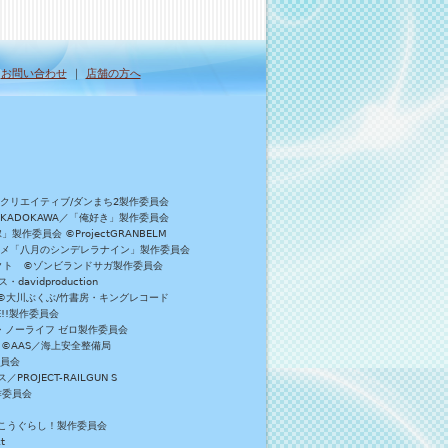
｜
お問い合わせ
｜
店舗の方へ
Bクリエイティブ/ダンまち2製作委員会
／KADOKAWA／「俺好き」製作委員会
委員会 ©ProjectGRANBELM
アニメ「八月のシンデレラナイン」製作委員会
ロジェクト ©ゾンビランドサガ製作委員会
vidproduction
員会 ©大川ぶくぶ/竹書房・キングレコード
E!!製作委員会
・ノーライフ ゼロ製作委員会
 ©AAS／海上安全整備局
委員会
JECT-RAILGUN S
作委員会
がっこうぐらし！製作委員会
t