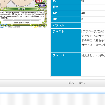
色
緑
特徴
-
AP
40
DP
0
パラレル
テキスト
[アプローチ/自分
デッキの上のカー
ドの中に『夏色キ
カードは、ターン終
フレーバー
目覚まし、5つ持
前へ
次へ