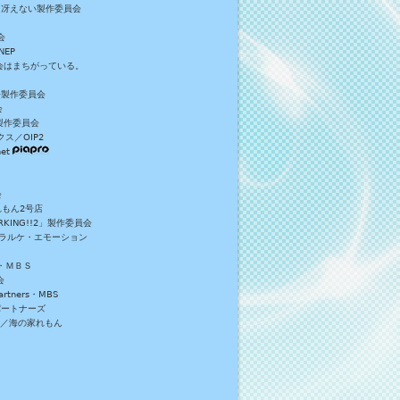
／冴えない製作委員会
会
NEP
員会はまちがっている。
S+製作委員会
会
製作委員会
ス／OIP2
et
会
れもん2号店
NG!!2」製作委員会
・ラルケ・エモーション
・ＭＢＳ
会
tners・MBS
パートナーズ
）／海の家れもん
。