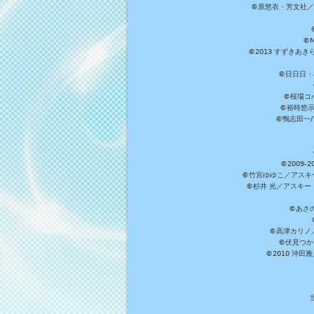
©原悠衣・芳文社／
©M
©2013 すずきあ
©日日日・小
©桜場コ
©裕時悠示
©鴨志田一/ア
©2009
©竹宮ゆゆこ／アスキ
©杉井 光／アスキー
©あさ
©高津カリノ／ス
©伏見つか
©2010 沖