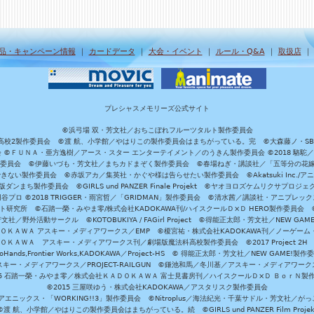
品・キャンペーン情報
｜
カードデータ
｜
大会・イベント
｜
ルール・Q&A
｜
取扱店
プレシャスメモリーズ公式サイト
©浜弓場 双・芳文社／おちこぼれフルーツタルト製作委員会
A/魔法科高校2製作委員会 ©渡 航、小学館／やはりこの製作委員会はまちがっている。完 ©大森藤ノ・S
員会 ©ＦＵＮＡ・亜方逸樹／アース・スター エンターテイメント／のうきん製作委員会 ©2018 駱駝
」製作委員会 ©伊藤いづも・芳文社／まちカドまぞく製作委員会 ©春場ねぎ・講談社／「五等分の花嫁」製作
ない製作委員会 ©赤坂アカ／集英社・かぐや様は告らせたい製作委員会 ©Akatsuki Inc./
ダンまち製作委員会 ©GIRLS und PANZER Finale Projekt ©ヤオヨロズケムリクサプ
©円谷プロ ©2018 TRIGGER・雨宮哲／「GRIDMAN」製作委員会 ©清水茜／講談社・アニプレックス・da
 未来ガジェット研究所 ©石踏一榮・みやま零/株式会社KADOKAWA刊/ハイスクールＤ×Ｄ HERO製作委
社／野外活動サークル ©KOTOBUKIYA / FAGirl Project ©得能正太郎・芳文社／NEW GAM
ＡＤＯＫＡＷＡ アスキー・メディアワークス／EMP ©榎宮祐・株式会社KADOKAWA刊／ノーゲーム
ＡＤＯＫＡＷＡ アスキー・メディアワークス刊／劇場版魔法科高校製作委員会 ©2017 Project 2H
oHands,Frontier Works,KADOKAWA／Project-HS © 得能正太郎・芳文社／NEW GAME!製作
ー・メディアワークス／PROJECT-RAILGUN ©鎌池和馬／冬川基／アスキー・メディアワークス／PRO
15 石踏一榮・みやま零／株式会社ＫＡＤＯＫＡＷＡ 富士見書房刊／ハイスクールＤ×Ｄ ＢｏｒＮ製
©2015 三屋咲ゆう・株式会社KADOKAWA／アスタリスク製作委員会
エニックス・「WORKING!!3」製作委員会 ©Nitroplus／海法紀光・千葉サドル・芳文社／
©渡 航、小学館／やはりこの製作委員会はまちがっている。続 ©GIRLS und PANZER Film Projek