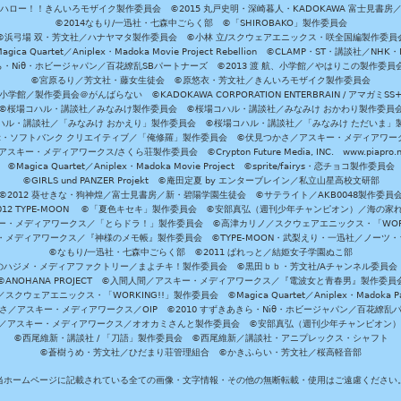
ハロー！！きんいろモザイク製作委員会 ©2015 丸戸史明・深崎暮人・KADOKAWA 富士見書房
©2014なもり/一迅社・七森中ごらく部 ©「SHIROBAKO」製作委員会
©浜弓場 双・芳文社／ハナヤマタ製作委員会 ©小林 立/スクウェアエニックス・咲全国編製作委員
agica Quartet／Aniplex・Madoka Movie Project Rebellion ©CLAMP・ST・講談社／NHK・
きら・Niθ・ホビージャパン／百花繚乱SBパートナーズ ©2013 渡 航、小学館／やはりこの製作委
©宮原るり／芳文社・藤女生徒会 ©原悠衣・芳文社／きんいろモザイク製作委員会
学館／製作委員会＠がんばらない ©KADOKAWA CORPORATION ENTERBRAIN / アマガミS
©桜場コハル・講談社／みなみけ製作委員会 ©桜場コハル・講談社／みなみけ おかわり製作委員
ハル・講談社／「みなみけ おかえり」製作委員会 ©桜場コハル・講談社／「みなみけ ただいま」
・ソフトバンク クリエイティブ／「俺修羅」製作委員会 ©伏見つかさ／アスキー・メディアワーク
スキー・メディアワークス/さくら荘製作委員会 ©Crypton Future Media, INC. www.piapro.n
©Magica Quartet／Aniplex・Madoka Movie Project ©sprite/fairys・恋チョコ製作委員会
©GIRLS und PANZER Projekt ©庵田定夏 by エンターブレイン／私立山星高校文研部
©2012 葵せきな・狗神煌／富士見書房／新・碧陽学園生徒会 ©サテライト／AKB0048製作委員
-2012 TYPE-MOON ©「夏色キセキ」製作委員会 ©安部真弘（週刊少年チャンピオン）／海の家
ー・メディアワークス／「とらドラ！」製作委員会 ©高津カリノ／スクウェアエニックス・「WORKI
・メディアワークス／『神様のメモ帳』製作委員会 ©TYPE-MOON・武梨えり・一迅社／ノーツ
©なもり/一迅社・七森中ごらく部 ©2011 ぱれっと／結姫女子学園ぬこ部
のハジメ・メディアファクトリー／まよチキ！製作委員会 ©黒田ｂｂ・芳文社/Aチャンネル委員会
©ANOHANA PROJECT ©入間人間／アスキー・メディアワークス／『電波女と青春男』製作委員
クウェアエニックス・「WORKING!!」製作委員会 ©Magica Quartet／Aniplex・Madoka Par
さ／アスキー・メディアワークス／OIP ©2010 すずきあきら・Niθ・ホビージャパン／百花繚乱
田雅／アスキー・メディアワークス／オオカミさんと製作委員会 ©安部真弘（週刊少年チャンピオン
©西尾維新・講談社 / 「刀語」製作委員会 ©西尾維新／講談社・アニプレックス・シャフト
©蒼樹うめ・芳文社／ひだまり荘管理組合 ©かきふらい・芳文社／桜高軽音部
当ホームページに記載されている全ての画像・文字情報・その他の無断転載・使用はご遠慮ください