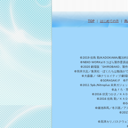
TOP
｜
はじめての方
｜
商
©2019 佐島 勤/KADOKAW
©NEKO WORKs/ネコぱら製作委
©2020 劇場版「SHIROBAKO
©筒井大志／集英社・ぼくたちは勉強ができ
©大森藤ノ･SBクリエイティブ/劇場版
©SORASAKI.F 
©2011 5pb./Nitroplus
©あｆろ・芳文
©2016 伏見つかさ／Ｋ
©2016 佐島 勤／Ｋ
©G
©鎌池和馬／冬川基／アスキ
©20
©高津カリノ/スクウェア