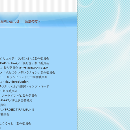
｜
お問い合わせ
｜
店舗の方へ
Bクリエイティブ/ダンまち2製作委員会
／KADOKAWA／「俺好き」製作委員会
委員会 ©ProjectGRANBELM
アニメ「八月のシンデレラナイン」製作委員会
ロジェクト ©ゾンビランドサガ製作委員会
vidproduction
員会 ©大川ぶくぶ/竹書房・キングレコード
E!!製作委員会
・ノーライフ ゼロ製作委員会
 ©AAS／海上安全整備局
委員会
JECT-RAILGUN S
作委員会
がっこうぐらし！製作委員会
t