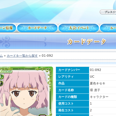
ム
»
カードを一覧から探す
» 01-092
カードナンバー
01-092
レアリティ
UC
作品
夏色キセキ
カード名称
環 凛子
カードの種類
キャラクター
使用コスト
1
発生コスト
2