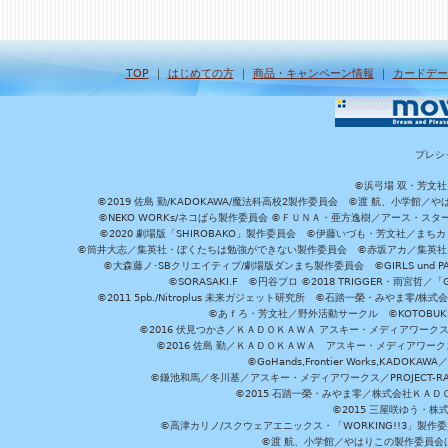
TOP
｜
はじめての方
｜
商品・キャンペーン情報
｜
カードデー
プレシ
©浜弓場 双・芳文
©2019 佐島 勤/KADOKAWA/魔法科高校2製作委員会 ©渡 航、小学
©NEKO WORKs/ネコぱら製作委員会 ©ＦＵＮＡ・亜方逸樹／アース・スタ
©2020 劇場版「SHIROBAKO」製作委員会 ©伊藤いづも・芳文社／まちカ
©筒井大志／集英社・ぼくたちは勉強ができない製作委員会 ©赤坂アカ／集英社・かぐ
©大森藤ノ･SBクリエイティブ/劇場版ダンまち製作委員会 ©GIRLS und P
©SORASAKI.F ©円谷プロ ©2018 TRIGGER・雨宮哲／
©2011 5pb./Nitroplus 未来ガジェット研究所 ©石踏一榮・みやま零
©あｆろ・芳文社／野外活動サークル ©KOTOBUKIYA /
©2016 伏見つかさ／ＫＡＤＯＫＡＷＡ アスキー・メディアワーク
©2016 佐島 勤／ＫＡＤＯＫＡＷＡ アスキー・メディアワークス刊
©GoHands,Frontier Works,KADO
©鎌池和馬／冬川基／アスキー・メディアワークス／PROJECT-RAI
©2015 石踏一榮・みやま零／株式会社ＫＡ
©2015 三屋咲ゆう・株
©高津カリノ/スクウェアエニックス・「WORKING!!3」製作
©渡 航、小学館／やはりこの製作委員会はまちがっ