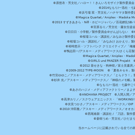
©原悠衣・芳文社／ハロー！！きんいろモザイク製作委員会 ©
©2014なもり/一迅社・七
©浜弓場 双・芳文社／ハナヤマタ製作委
©Magica Quartet／Aniplex・Madoka 
©2013 すずきあきら・Niθ・ホビージャパン／百花繚乱S
©宮原るり／芳文社・藤女生徒
©日日日・小学館／製作委員会＠がんばらない ©KADOKA
©桜場コハル・講談社／みなみけ製作委
©桜場コハル・講談社／「みなみけ おかえり」製
©裕時悠示・ソフトバンク クリエイティブ／「俺修
©鴨志田一/アスキー・メディアワークス/さくら荘製作委員会 ©Cr
©Magica Quartet／Aniplex・Mad
©GIRLS und PANZER Pr
©2012 葵せきな・狗神煌／富士見書房
©2009-2012 TYPE-MOON ©「夏色キ
©竹宮ゆゆこ／アスキー・メディアワークス／「とらドラ！」製作
©杉井 光／アスキー・メディアワークス／『神様のメモ帳』製
©なもり/一迅社・七森中ご
©あさのハジメ・メディアファクトリー／まよチ
©ANOHANA PROJECT ©入間
©高津カリノ／スクウェアエニックス・「WORKING!!」製作委員
©伏見つかさ／アスキー・メディアワークス／OIP 
©2010 沖田雅／アスキー・メディアワークス／オオ
©西尾維新・講談社 / 「刀語」製
©蒼樹うめ・芳文社／ひだま
当ホームページに記載されている全ての