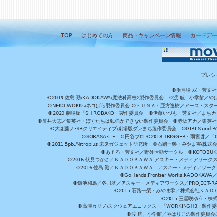
TOP
｜
はじめての方
｜
商品・キャンペーン情報
｜
カードデー
プレシ
©浜弓場 双・芳文
©2019 佐島 勤/KADOKAWA/魔法科高校2製作委員会 ©渡 航、小学
©NEKO WORKs/ネコぱら製作委員会 ©ＦＵＮＡ・亜方逸樹／アース・スタ
©2020 劇場版「SHIROBAKO」製作委員会 ©伊藤いづも・芳文社／まちカ
©筒井大志／集英社・ぼくたちは勉強ができない製作委員会 ©赤坂アカ／集英社・かぐ
©大森藤ノ･SBクリエイティブ/劇場版ダンまち製作委員会 ©GIRLS und P
©SORASAKI.F ©円谷プロ ©2018 TRIGGER・雨宮哲／
©2011 5pb./Nitroplus 未来ガジェット研究所 ©石踏一榮・みやま零
©あｆろ・芳文社／野外活動サークル ©KOTOBUKIYA /
©2016 伏見つかさ／ＫＡＤＯＫＡＷＡ アスキー・メディアワーク
©2016 佐島 勤／ＫＡＤＯＫＡＷＡ アスキー・メディアワークス刊
©GoHands,Frontier Works,KADO
©鎌池和馬／冬川基／アスキー・メディアワークス／PROJECT-RAI
©2015 石踏一榮・みやま零／株式会社ＫＡ
©2015 三屋咲ゆう・株
©高津カリノ/スクウェアエニックス・「WORKING!!3」製作
©渡 航、小学館／やはりこの製作委員会はまちがっ