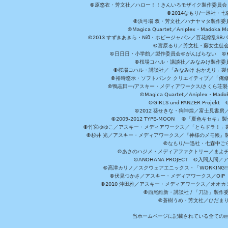
©原悠衣・芳文社／ハロー！！きんいろモザイク製作委員会 ©
©2014なもり/一迅社・七
©浜弓場 双・芳文社／ハナヤマタ製作委
©Magica Quartet／Aniplex・Madoka 
©2013 すずきあきら・Niθ・ホビージャパン／百花繚乱S
©宮原るり／芳文社・藤女生徒
©日日日・小学館／製作委員会＠がんばらない ©KADOKA
©桜場コハル・講談社／みなみけ製作委
©桜場コハル・講談社／「みなみけ おかえり」製
©裕時悠示・ソフトバンク クリエイティブ／「俺修
©鴨志田一/アスキー・メディアワークス/さくら荘製作委員会 ©Cr
©Magica Quartet／Aniplex・Mad
©GIRLS und PANZER Pr
©2012 葵せきな・狗神煌／富士見書房
©2009-2012 TYPE-MOON ©「夏色キ
©竹宮ゆゆこ／アスキー・メディアワークス／「とらドラ！」製作
©杉井 光／アスキー・メディアワークス／『神様のメモ帳』製
©なもり/一迅社・七森中ご
©あさのハジメ・メディアファクトリー／まよチ
©ANOHANA PROJECT ©入間
©高津カリノ／スクウェアエニックス・「WORKING!!」製作委員
©伏見つかさ／アスキー・メディアワークス／OIP 
©2010 沖田雅／アスキー・メディアワークス／オオ
©西尾維新・講談社 / 「刀語」製
©蒼樹うめ・芳文社／ひだま
当ホームページに記載されている全ての