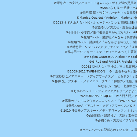
©原悠衣・芳文社／ハロー！！きんいろモザイク製作委員会 ©
©2014なもり/一迅社・七
©浜弓場 双・芳文社／ハナヤマタ製作委
©Magica Quartet／Aniplex・Madoka 
©2013 すずきあきら・Niθ・ホビージャパン／百花繚乱S
©宮原るり／芳文社・藤女生徒
©日日日・小学館／製作委員会＠がんばらない ©KADOKA
©桜場コハル・講談社／みなみけ製作委
©桜場コハル・講談社／「みなみけ おかえり」製
©裕時悠示・ソフトバンク クリエイティブ／「俺修
©鴨志田一/アスキー・メディアワークス/さくら荘製作委員会 ©Cr
©Magica Quartet／Aniplex・Mad
©GIRLS und PANZER Pr
©2012 葵せきな・狗神煌／富士見書房
©2009-2012 TYPE-MOON ©「夏色キ
©竹宮ゆゆこ／アスキー・メディアワークス／「とらドラ！」製作
©杉井 光／アスキー・メディアワークス／『神様のメモ帳』製
©なもり/一迅社・七森中ご
©あさのハジメ・メディアファクトリー／まよチ
©ANOHANA PROJECT ©入間
©高津カリノ／スクウェアエニックス・「WORKING!!」製作委員
©伏見つかさ／アスキー・メディアワークス／OIP 
©2010 沖田雅／アスキー・メディアワークス／オオ
©西尾維新・講談社 / 「刀語」製
©蒼樹うめ・芳文社／ひだま
当ホームページに記載されている全ての