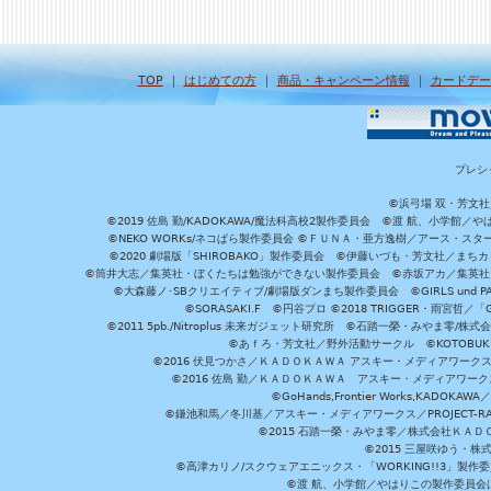
TOP
｜
はじめての方
｜
商品・キャンペーン情報
｜
カードデー
プレシ
©浜弓場 双・芳文
©2019 佐島 勤/KADOKAWA/魔法科高校2製作委員会 ©渡 航、小学
©NEKO WORKs/ネコぱら製作委員会 ©ＦＵＮＡ・亜方逸樹／アース・スタ
©2020 劇場版「SHIROBAKO」製作委員会 ©伊藤いづも・芳文社／まちカ
©筒井大志／集英社・ぼくたちは勉強ができない製作委員会 ©赤坂アカ／集英社・かぐ
©大森藤ノ･SBクリエイティブ/劇場版ダンまち製作委員会 ©GIRLS und P
©SORASAKI.F ©円谷プロ ©2018 TRIGGER・雨宮哲／
©2011 5pb./Nitroplus 未来ガジェット研究所 ©石踏一榮・みやま零
©あｆろ・芳文社／野外活動サークル ©KOTOBUKIYA /
©2016 伏見つかさ／ＫＡＤＯＫＡＷＡ アスキー・メディアワーク
©2016 佐島 勤／ＫＡＤＯＫＡＷＡ アスキー・メディアワークス刊
©GoHands,Frontier Works,KADO
©鎌池和馬／冬川基／アスキー・メディアワークス／PROJECT-RAI
©2015 石踏一榮・みやま零／株式会社ＫＡ
©2015 三屋咲ゆう・株
©高津カリノ/スクウェアエニックス・「WORKING!!3」製作
©渡 航、小学館／やはりこの製作委員会はまちがっ