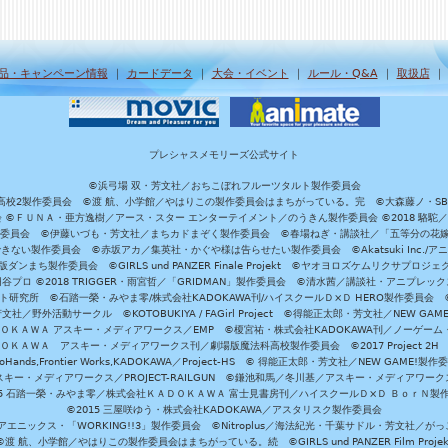
品・キャンペーン情報
｜
カードデータ
｜
大会・イベント
｜
ルール・Q&A
｜
取扱店
プレシャスメモリーズ公式サイト
©浜弓場 双・芳文社／おちこぼれフルーツタルト製作委員会
A/魔法科高校2製作委員会 ©渡 航、小学館／やはりこの製作委員会はまちがっている。完 ©大森藤ノ・S
員会 ©ＦＵＮＡ・亜方逸樹／アース・スター エンターテイメント／のうきん製作委員会 ©2018 駱駝
」製作委員会 ©伊藤いづも・芳文社／まちカドまぞく製作委員会 ©春場ねぎ・講談社／「五等分の花嫁」製作
ない製作委員会 ©赤坂アカ／集英社・かぐや様は告らせたい製作委員会 ©Akatsuki Inc./
ダンまち製作委員会 ©GIRLS und PANZER Finale Projekt ©ヤオヨロズケムリクサプ
©円谷プロ ©2018 TRIGGER・雨宮哲／「GRIDMAN」製作委員会 ©清水茜／講談社・アニプレックス・da
 未来ガジェット研究所 ©石踏一榮・みやま零/株式会社KADOKAWA刊/ハイスクールＤ×Ｄ HERO製作委
社／野外活動サークル ©KOTOBUKIYA / FAGirl Project ©得能正太郎・芳文社／NEW GAM
ＡＤＯＫＡＷＡ アスキー・メディアワークス／EMP ©榎宮祐・株式会社KADOKAWA刊／ノーゲーム
ＡＤＯＫＡＷＡ アスキー・メディアワークス刊／劇場版魔法科高校製作委員会 ©2017 Project 2H
oHands,Frontier Works,KADOKAWA／Project-HS © 得能正太郎・芳文社／NEW GAME!製作
ー・メディアワークス／PROJECT-RAILGUN ©鎌池和馬／冬川基／アスキー・メディアワークス／PRO
15 石踏一榮・みやま零／株式会社ＫＡＤＯＫＡＷＡ 富士見書房刊／ハイスクールＤ×Ｄ ＢｏｒＮ製
©2015 三屋咲ゆう・株式会社KADOKAWA／アスタリスク製作委員会
エニックス・「WORKING!!3」製作委員会 ©Nitroplus／海法紀光・千葉サドル・芳文社／
©渡 航、小学館／やはりこの製作委員会はまちがっている。続 ©GIRLS und PANZER Film Projek