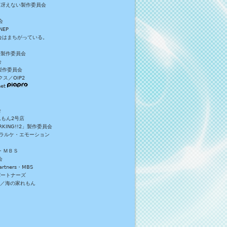
／冴えない製作委員会
会
NEP
員会はまちがっている。
S+製作委員会
会
製作委員会
ス／OIP2
et
会
れもん2号店
NG!!2」製作委員会
・ラルケ・エモーション
・ＭＢＳ
会
tners・MBS
パートナーズ
）／海の家れもん
。