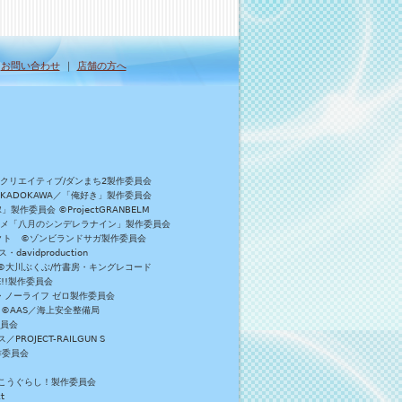
｜
お問い合わせ
｜
店舗の方へ
Bクリエイティブ/ダンまち2製作委員会
／KADOKAWA／「俺好き」製作委員会
委員会 ©ProjectGRANBELM
アニメ「八月のシンデレラナイン」製作委員会
ロジェクト ©ゾンビランドサガ製作委員会
vidproduction
員会 ©大川ぶくぶ/竹書房・キングレコード
E!!製作委員会
・ノーライフ ゼロ製作委員会
 ©AAS／海上安全整備局
委員会
JECT-RAILGUN S
作委員会
がっこうぐらし！製作委員会
t