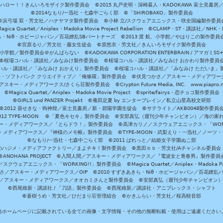
ハロー！！きんいろモザイク製作委員会 ©2015 丸戸史明・深崎暮人・KADOKAWA 富士見書房
©2014なもり/一迅社・七森中ごらく部 ©「SHIROBAKO」製作委員会
©浜弓場 双・芳文社／ハナヤマタ製作委員会 ©小林 立/スクウェアエニックス・咲全国編製作委員
agica Quartet／Aniplex・Madoka Movie Project Rebellion ©CLAMP・ST・講談社／NHK・
きら・Niθ・ホビージャパン／百花繚乱SBパートナーズ ©2013 渡 航、小学館／やはりこの製作委
©宮原るり／芳文社・藤女生徒会 ©原悠衣・芳文社／きんいろモザイク製作委員会
学館／製作委員会＠がんばらない ©KADOKAWA CORPORATION ENTERBRAIN / アマガミS
©桜場コハル・講談社／みなみけ製作委員会 ©桜場コハル・講談社／みなみけ おかわり製作委員
ハル・講談社／「みなみけ おかえり」製作委員会 ©桜場コハル・講談社／「みなみけ ただいま」
・ソフトバンク クリエイティブ／「俺修羅」製作委員会 ©伏見つかさ／アスキー・メディアワーク
スキー・メディアワークス/さくら荘製作委員会 ©Crypton Future Media, INC. www.piapro.n
©Magica Quartet／Aniplex・Madoka Movie Project ©sprite/fairys・恋チョコ製作委員会
©GIRLS und PANZER Projekt ©庵田定夏 by エンターブレイン／私立山星高校文研部
©2012 葵せきな・狗神煌／富士見書房／新・碧陽学園生徒会 ©サテライト／AKB0048製作委員
-2012 TYPE-MOON ©「夏色キセキ」製作委員会 ©安部真弘（週刊少年チャンピオン）／海の家
ー・メディアワークス／「とらドラ！」製作委員会 ©高津カリノ／スクウェアエニックス・「WORKI
・メディアワークス／『神様のメモ帳』製作委員会 ©TYPE-MOON・武梨えり・一迅社／ノーツ
©なもり/一迅社・七森中ごらく部 ©2011 ぱれっと／結姫女子学園ぬこ部
のハジメ・メディアファクトリー／まよチキ！製作委員会 ©黒田ｂｂ・芳文社/Aチャンネル委員会
©ANOHANA PROJECT ©入間人間／アスキー・メディアワークス／『電波女と青春男』製作委員
クウェアエニックス・「WORKING!!」製作委員会 ©Magica Quartet／Aniplex・Madoka Par
さ／アスキー・メディアワークス／OIP ©2010 すずきあきら・Niθ・ホビージャパン／百花繚乱
田雅／アスキー・メディアワークス／オオカミさんと製作委員会 ©安部真弘（週刊少年チャンピオン
©西尾維新・講談社 / 「刀語」製作委員会 ©西尾維新／講談社・アニプレックス・シャフト
©蒼樹うめ・芳文社／ひだまり荘管理組合 ©かきふらい・芳文社／桜高軽音部
当ホームページに記載されている全ての画像・文字情報・その他の無断転載・使用はご遠慮ください