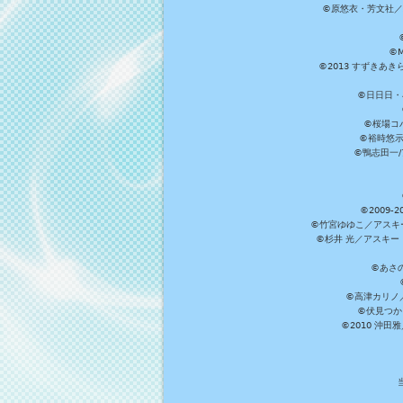
©原悠衣・芳文社／
©M
©2013 すずきあ
©日日日・小
©桜場コ
©裕時悠示
©鴨志田一/ア
©2009
©竹宮ゆゆこ／アスキ
©杉井 光／アスキー
©あさ
©高津カリノ／ス
©伏見つか
©2010 沖