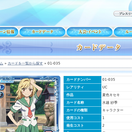
ム
»
カードを一覧から探す
» 01-035
カードナンバー
01-035
レアリティ
UC
作品
夏色キセキ
カード名称
水越 紗季
カードの種類
キャラクター
使用コスト
1
発生コスト
2