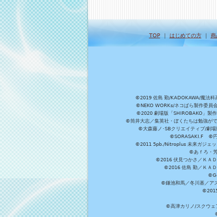
TOP
｜
はじめての方
｜
商
©2019 佐島 勤/KADOKAW
©NEKO WORKs/ネコぱら製作委
©2020 劇場版「SHIROBAKO
©筒井大志／集英社・ぼくたちは勉強ができ
©大森藤ノ･SBクリエイティブ/劇場版
©SORASAKI.F 
©2011 5pb./Nitroplus
©あｆろ・芳文
©2016 伏見つかさ／Ｋ
©2016 佐島 勤／Ｋ
©G
©鎌池和馬／冬川基／アスキ
©20
©高津カリノ/スクウェア