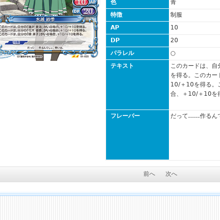
色
青
特徴
制服
AP
10
DP
20
パラレル
○
テキスト
このカードは、自分
を得る。このカー
10/＋10を得る
合、＋10/＋10
フレーバー
だって……作るん
前へ
次へ