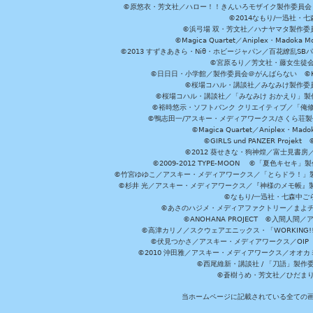
©原悠衣・芳文社／ハロー！！きんいろモザイク製作委員会 ©
©2014なもり/一迅社・七
©浜弓場 双・芳文社／ハナヤマタ製作委
©Magica Quartet／Aniplex・Madoka 
©2013 すずきあきら・Niθ・ホビージャパン／百花繚乱S
©宮原るり／芳文社・藤女生徒
©日日日・小学館／製作委員会＠がんばらない ©KADOKA
©桜場コハル・講談社／みなみけ製作委
©桜場コハル・講談社／「みなみけ おかえり」製
©裕時悠示・ソフトバンク クリエイティブ／「俺修
©鴨志田一/アスキー・メディアワークス/さくら荘製作委員会 ©Cr
©Magica Quartet／Aniplex・Mad
©GIRLS und PANZER Pr
©2012 葵せきな・狗神煌／富士見書房
©2009-2012 TYPE-MOON ©「夏色キ
©竹宮ゆゆこ／アスキー・メディアワークス／「とらドラ！」製作
©杉井 光／アスキー・メディアワークス／『神様のメモ帳』製
©なもり/一迅社・七森中ご
©あさのハジメ・メディアファクトリー／まよチ
©ANOHANA PROJECT ©入間
©高津カリノ／スクウェアエニックス・「WORKING!!」製作委員
©伏見つかさ／アスキー・メディアワークス／OIP 
©2010 沖田雅／アスキー・メディアワークス／オオ
©西尾維新・講談社 / 「刀語」製
©蒼樹うめ・芳文社／ひだま
当ホームページに記載されている全ての