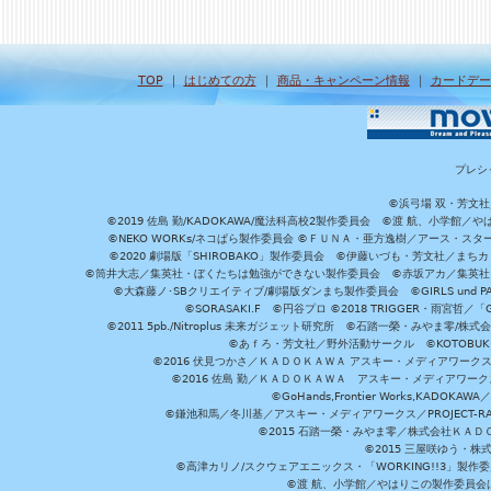
TOP
｜
はじめての方
｜
商品・キャンペーン情報
｜
カードデー
プレシ
©浜弓場 双・芳文
©2019 佐島 勤/KADOKAWA/魔法科高校2製作委員会 ©渡 航、小学
©NEKO WORKs/ネコぱら製作委員会 ©ＦＵＮＡ・亜方逸樹／アース・スタ
©2020 劇場版「SHIROBAKO」製作委員会 ©伊藤いづも・芳文社／まちカ
©筒井大志／集英社・ぼくたちは勉強ができない製作委員会 ©赤坂アカ／集英社・かぐ
©大森藤ノ･SBクリエイティブ/劇場版ダンまち製作委員会 ©GIRLS und P
©SORASAKI.F ©円谷プロ ©2018 TRIGGER・雨宮哲／
©2011 5pb./Nitroplus 未来ガジェット研究所 ©石踏一榮・みやま零
©あｆろ・芳文社／野外活動サークル ©KOTOBUKIYA /
©2016 伏見つかさ／ＫＡＤＯＫＡＷＡ アスキー・メディアワーク
©2016 佐島 勤／ＫＡＤＯＫＡＷＡ アスキー・メディアワークス刊
©GoHands,Frontier Works,KADO
©鎌池和馬／冬川基／アスキー・メディアワークス／PROJECT-RAI
©2015 石踏一榮・みやま零／株式会社ＫＡ
©2015 三屋咲ゆう・株
©高津カリノ/スクウェアエニックス・「WORKING!!3」製作
©渡 航、小学館／やはりこの製作委員会はまちがっ