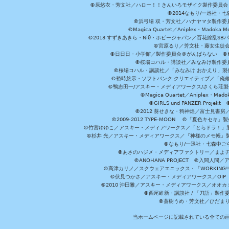
©原悠衣・芳文社／ハロー！！きんいろモザイク製作委員会 ©
©2014なもり/一迅社・七
©浜弓場 双・芳文社／ハナヤマタ製作委
©Magica Quartet／Aniplex・Madoka 
©2013 すずきあきら・Niθ・ホビージャパン／百花繚乱S
©宮原るり／芳文社・藤女生徒
©日日日・小学館／製作委員会＠がんばらない ©KADOKA
©桜場コハル・講談社／みなみけ製作委
©桜場コハル・講談社／「みなみけ おかえり」製
©裕時悠示・ソフトバンク クリエイティブ／「俺修
©鴨志田一/アスキー・メディアワークス/さくら荘製作委員会 ©Cr
©Magica Quartet／Aniplex・Mad
©GIRLS und PANZER Pr
©2012 葵せきな・狗神煌／富士見書房
©2009-2012 TYPE-MOON ©「夏色キ
©竹宮ゆゆこ／アスキー・メディアワークス／「とらドラ！」製作
©杉井 光／アスキー・メディアワークス／『神様のメモ帳』製
©なもり/一迅社・七森中ご
©あさのハジメ・メディアファクトリー／まよチ
©ANOHANA PROJECT ©入間
©高津カリノ／スクウェアエニックス・「WORKING!!」製作委員
©伏見つかさ／アスキー・メディアワークス／OIP 
©2010 沖田雅／アスキー・メディアワークス／オオ
©西尾維新・講談社 / 「刀語」製
©蒼樹うめ・芳文社／ひだま
当ホームページに記載されている全ての