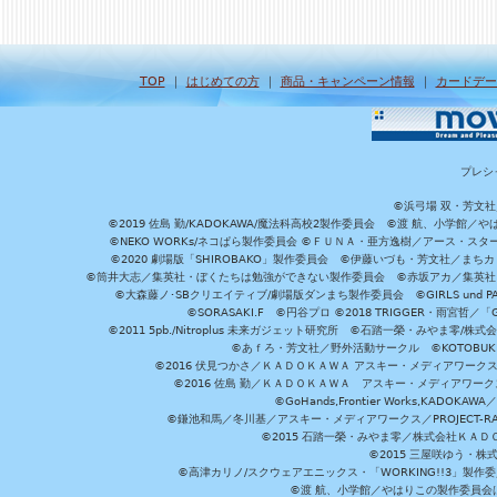
TOP
｜
はじめての方
｜
商品・キャンペーン情報
｜
カードデー
プレシ
©浜弓場 双・芳文
©2019 佐島 勤/KADOKAWA/魔法科高校2製作委員会 ©渡 航、小学
©NEKO WORKs/ネコぱら製作委員会 ©ＦＵＮＡ・亜方逸樹／アース・スタ
©2020 劇場版「SHIROBAKO」製作委員会 ©伊藤いづも・芳文社／まちカ
©筒井大志／集英社・ぼくたちは勉強ができない製作委員会 ©赤坂アカ／集英社・かぐ
©大森藤ノ･SBクリエイティブ/劇場版ダンまち製作委員会 ©GIRLS und P
©SORASAKI.F ©円谷プロ ©2018 TRIGGER・雨宮哲／
©2011 5pb./Nitroplus 未来ガジェット研究所 ©石踏一榮・みやま零
©あｆろ・芳文社／野外活動サークル ©KOTOBUKIYA /
©2016 伏見つかさ／ＫＡＤＯＫＡＷＡ アスキー・メディアワーク
©2016 佐島 勤／ＫＡＤＯＫＡＷＡ アスキー・メディアワークス刊
©GoHands,Frontier Works,KADO
©鎌池和馬／冬川基／アスキー・メディアワークス／PROJECT-RAI
©2015 石踏一榮・みやま零／株式会社ＫＡ
©2015 三屋咲ゆう・株
©高津カリノ/スクウェアエニックス・「WORKING!!3」製作
©渡 航、小学館／やはりこの製作委員会はまちがっ