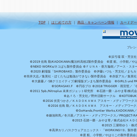
TOP
｜
はじめての方
｜
商品・キャンペーン情報
｜
カードデー
プレシ
©浜弓場 双・芳文
©2019 佐島 勤/KADOKAWA/魔法科高校2製作委員会 ©渡 航、小学
©NEKO WORKs/ネコぱら製作委員会 ©ＦＵＮＡ・亜方逸樹／アース・スタ
©2020 劇場版「SHIROBAKO」製作委員会 ©伊藤いづも・芳文社／まちカ
©筒井大志／集英社・ぼくたちは勉強ができない製作委員会 ©赤坂アカ／集英社・かぐ
©大森藤ノ･SBクリエイティブ/劇場版ダンまち製作委員会 ©GIRLS und P
©SORASAKI.F ©円谷プロ ©2018 TRIGGER・雨宮哲／
©2011 5pb./Nitroplus 未来ガジェット研究所 ©石踏一榮・みやま零
©あｆろ・芳文社／野外活動サークル ©KOTOBUKIYA /
©2016 伏見つかさ／ＫＡＤＯＫＡＷＡ アスキー・メディアワーク
©2016 佐島 勤／ＫＡＤＯＫＡＷＡ アスキー・メディアワークス刊
©GoHands,Frontier Works,KADO
©鎌池和馬／冬川基／アスキー・メディアワークス／PROJECT-RAI
©2015 石踏一榮・みやま零／株式会社ＫＡ
©2015 三屋咲ゆう・株
©高津カリノ/スクウェアエニックス・「WORKING!!3」製作
©渡 航、小学館／やはりこの製作委員会はまちがっ