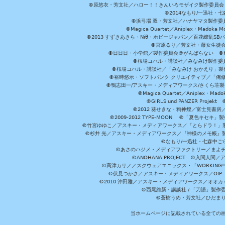
©原悠衣・芳文社／ハロー！！きんいろモザイク製作委員会 ©
©2014なもり/一迅社・七
©浜弓場 双・芳文社／ハナヤマタ製作委
©Magica Quartet／Aniplex・Madoka 
©2013 すずきあきら・Niθ・ホビージャパン／百花繚乱S
©宮原るり／芳文社・藤女生徒
©日日日・小学館／製作委員会＠がんばらない ©KADOKA
©桜場コハル・講談社／みなみけ製作委
©桜場コハル・講談社／「みなみけ おかえり」製
©裕時悠示・ソフトバンク クリエイティブ／「俺修
©鴨志田一/アスキー・メディアワークス/さくら荘製作委員会 ©Cr
©Magica Quartet／Aniplex・Mad
©GIRLS und PANZER Pr
©2012 葵せきな・狗神煌／富士見書房
©2009-2012 TYPE-MOON ©「夏色キ
©竹宮ゆゆこ／アスキー・メディアワークス／「とらドラ！」製作
©杉井 光／アスキー・メディアワークス／『神様のメモ帳』製
©なもり/一迅社・七森中ご
©あさのハジメ・メディアファクトリー／まよチ
©ANOHANA PROJECT ©入間
©高津カリノ／スクウェアエニックス・「WORKING!!」製作委員
©伏見つかさ／アスキー・メディアワークス／OIP 
©2010 沖田雅／アスキー・メディアワークス／オオ
©西尾維新・講談社 / 「刀語」製
©蒼樹うめ・芳文社／ひだま
当ホームページに記載されている全ての