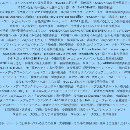
ハロー！！きんいろモザイク製作委員会 ©2015 丸戸史明・深崎暮人・KADOKAWA 富士見書房
©2014なもり/一迅社・七森中ごらく部 ©「SHIROBAKO」製作委員会
©浜弓場 双・芳文社／ハナヤマタ製作委員会 ©小林 立/スクウェアエニックス・咲全国編製作委員
agica Quartet／Aniplex・Madoka Movie Project Rebellion ©CLAMP・ST・講談社／NHK・
きら・Niθ・ホビージャパン／百花繚乱SBパートナーズ ©2013 渡 航、小学館／やはりこの製作委
©宮原るり／芳文社・藤女生徒会 ©原悠衣・芳文社／きんいろモザイク製作委員会
学館／製作委員会＠がんばらない ©KADOKAWA CORPORATION ENTERBRAIN / アマガミS
©桜場コハル・講談社／みなみけ製作委員会 ©桜場コハル・講談社／みなみけ おかわり製作委員
ハル・講談社／「みなみけ おかえり」製作委員会 ©桜場コハル・講談社／「みなみけ ただいま」
・ソフトバンク クリエイティブ／「俺修羅」製作委員会 ©伏見つかさ／アスキー・メディアワーク
スキー・メディアワークス/さくら荘製作委員会 ©Crypton Future Media, INC. www.piapro.n
©Magica Quartet／Aniplex・Madoka Movie Project ©sprite/fairys・恋チョコ製作委員会
©GIRLS und PANZER Projekt ©庵田定夏 by エンターブレイン／私立山星高校文研部
©2012 葵せきな・狗神煌／富士見書房／新・碧陽学園生徒会 ©サテライト／AKB0048製作委員
-2012 TYPE-MOON ©「夏色キセキ」製作委員会 ©安部真弘（週刊少年チャンピオン）／海の家
ー・メディアワークス／「とらドラ！」製作委員会 ©高津カリノ／スクウェアエニックス・「WORKI
・メディアワークス／『神様のメモ帳』製作委員会 ©TYPE-MOON・武梨えり・一迅社／ノーツ
©なもり/一迅社・七森中ごらく部 ©2011 ぱれっと／結姫女子学園ぬこ部
のハジメ・メディアファクトリー／まよチキ！製作委員会 ©黒田ｂｂ・芳文社/Aチャンネル委員会
©ANOHANA PROJECT ©入間人間／アスキー・メディアワークス／『電波女と青春男』製作委員
クウェアエニックス・「WORKING!!」製作委員会 ©Magica Quartet／Aniplex・Madoka Par
さ／アスキー・メディアワークス／OIP ©2010 すずきあきら・Niθ・ホビージャパン／百花繚乱
田雅／アスキー・メディアワークス／オオカミさんと製作委員会 ©安部真弘（週刊少年チャンピオン
©西尾維新・講談社 / 「刀語」製作委員会 ©西尾維新／講談社・アニプレックス・シャフト
©蒼樹うめ・芳文社／ひだまり荘管理組合 ©かきふらい・芳文社／桜高軽音部
当ホームページに記載されている全ての画像・文字情報・その他の無断転載・使用はご遠慮ください