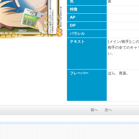
色
黄
特徴
AP
DP
パラレル
テキスト
[メイン/相手]:
相手の全てのキャ
い。
フレーバー
ほら、胃薬。
前へ
次へ