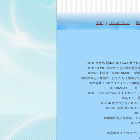
TOP
｜
はじめての方
｜
商
©2019 佐島 勤/KADOKAW
©NEKO WORKs/ネコぱら製作委
©2020 劇場版「SHIROBAKO
©筒井大志／集英社・ぼくたちは勉強ができ
©大森藤ノ･SBクリエイティブ/劇場版
©SORASAKI.F 
©2011 5pb./Nitroplus
©あｆろ・芳文
©2016 伏見つかさ／Ｋ
©2016 佐島 勤／Ｋ
©G
©鎌池和馬／冬川基／アスキ
©20
©高津カリノ/スクウェア