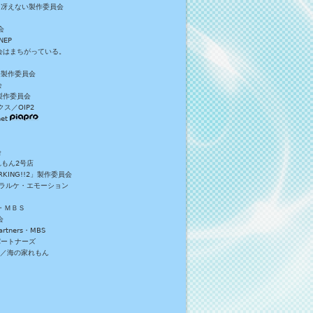
／冴えない製作委員会
会
NEP
員会はまちがっている。
S+製作委員会
会
製作委員会
ス／OIP2
et
会
れもん2号店
NG!!2」製作委員会
・ラルケ・エモーション
・ＭＢＳ
会
tners・MBS
パートナーズ
）／海の家れもん
。