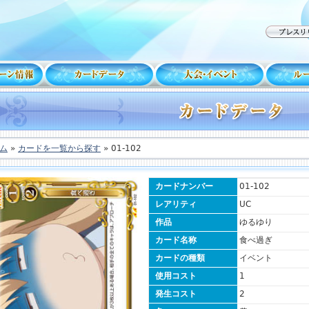
ム
»
カードを一覧から探す
» 01-102
カードナンバー
01-102
レアリティ
UC
作品
ゆるゆり
カード名称
食べ過ぎ
カードの種類
イベント
使用コスト
1
発生コスト
2