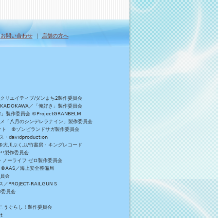
｜
お問い合わせ
｜
店舗の方へ
Bクリエイティブ/ダンまち2製作委員会
／KADOKAWA／「俺好き」製作委員会
委員会 ©ProjectGRANBELM
アニメ「八月のシンデレラナイン」製作委員会
ロジェクト ©ゾンビランドサガ製作委員会
vidproduction
員会 ©大川ぶくぶ/竹書房・キングレコード
E!!製作委員会
・ノーライフ ゼロ製作委員会
 ©AAS／海上安全整備局
委員会
JECT-RAILGUN S
作委員会
がっこうぐらし！製作委員会
t