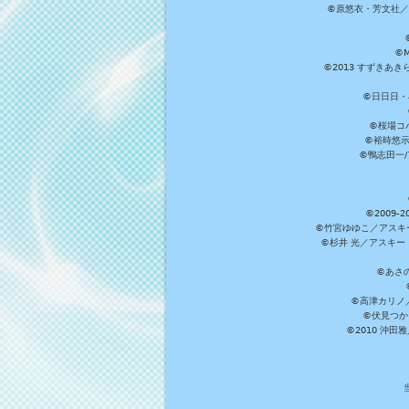
©原悠衣・芳文社／
©M
©2013 すずきあ
©日日日・小
©桜場コ
©裕時悠示
©鴨志田一/ア
©2009
©竹宮ゆゆこ／アスキ
©杉井 光／アスキー
©あさ
©高津カリノ／ス
©伏見つか
©2010 沖