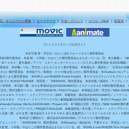
品・キャンペーン情報
｜
カードデータ
｜
大会・イベント
｜
ルール・Q&A
｜
取扱店
プレシャスメモリーズ公式サイト
©浜弓場 双・芳文社／おちこぼれフルーツタルト製作委員会
A/魔法科高校2製作委員会 ©渡 航、小学館／やはりこの製作委員会はまちがっている。完 ©大森藤ノ・S
員会 ©ＦＵＮＡ・亜方逸樹／アース・スター エンターテイメント／のうきん製作委員会 ©2018 駱駝
」製作委員会 ©伊藤いづも・芳文社／まちカドまぞく製作委員会 ©春場ねぎ・講談社／「五等分の花嫁」製作
ない製作委員会 ©赤坂アカ／集英社・かぐや様は告らせたい製作委員会 ©Akatsuki Inc./
ダンまち製作委員会 ©GIRLS und PANZER Finale Projekt ©ヤオヨロズケムリクサプ
©円谷プロ ©2018 TRIGGER・雨宮哲／「GRIDMAN」製作委員会 ©清水茜／講談社・アニプレックス・da
 未来ガジェット研究所 ©石踏一榮・みやま零/株式会社KADOKAWA刊/ハイスクールＤ×Ｄ HERO製作委
社／野外活動サークル ©KOTOBUKIYA / FAGirl Project ©得能正太郎・芳文社／NEW GAM
ＡＤＯＫＡＷＡ アスキー・メディアワークス／EMP ©榎宮祐・株式会社KADOKAWA刊／ノーゲーム
ＡＤＯＫＡＷＡ アスキー・メディアワークス刊／劇場版魔法科高校製作委員会 ©2017 Project 2H
oHands,Frontier Works,KADOKAWA／Project-HS © 得能正太郎・芳文社／NEW GAME!製作
ー・メディアワークス／PROJECT-RAILGUN ©鎌池和馬／冬川基／アスキー・メディアワークス／PRO
15 石踏一榮・みやま零／株式会社ＫＡＤＯＫＡＷＡ 富士見書房刊／ハイスクールＤ×Ｄ ＢｏｒＮ製
©2015 三屋咲ゆう・株式会社KADOKAWA／アスタリスク製作委員会
エニックス・「WORKING!!3」製作委員会 ©Nitroplus／海法紀光・千葉サドル・芳文社／
©渡 航、小学館／やはりこの製作委員会はまちがっている。続 ©GIRLS und PANZER Film Projek