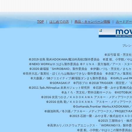
TOP
｜
はじめての方
｜
商品・キャンペーン情報
｜
カードデー
プレシ
©浜弓場 双・芳文
©2019 佐島 勤/KADOKAWA/魔法科高校2製作委員会 ©渡 航、小学
©NEKO WORKs/ネコぱら製作委員会 ©ＦＵＮＡ・亜方逸樹／アース・スタ
©2020 劇場版「SHIROBAKO」製作委員会 ©伊藤いづも・芳文社／まちカ
©筒井大志／集英社・ぼくたちは勉強ができない製作委員会 ©赤坂アカ／集英社・かぐ
©大森藤ノ･SBクリエイティブ/劇場版ダンまち製作委員会 ©GIRLS und P
©SORASAKI.F ©円谷プロ ©2018 TRIGGER・雨宮哲／
©2011 5pb./Nitroplus 未来ガジェット研究所 ©石踏一榮・みやま零
©あｆろ・芳文社／野外活動サークル ©KOTOBUKIYA /
©2016 伏見つかさ／ＫＡＤＯＫＡＷＡ アスキー・メディアワーク
©2016 佐島 勤／ＫＡＤＯＫＡＷＡ アスキー・メディアワークス刊
©GoHands,Frontier Works,KADO
©鎌池和馬／冬川基／アスキー・メディアワークス／PROJECT-RAI
©2015 石踏一榮・みやま零／株式会社ＫＡ
©2015 三屋咲ゆう・株
©高津カリノ/スクウェアエニックス・「WORKING!!3」製作
©渡 航、小学館／やはりこの製作委員会はまちがっ