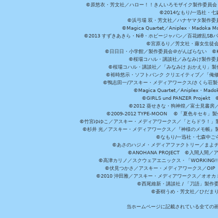
©原悠衣・芳文社／ハロー！！きんいろモザイク製作委員会 ©
©2014なもり/一迅社・七
©浜弓場 双・芳文社／ハナヤマタ製作委
©Magica Quartet／Aniplex・Madoka 
©2013 すずきあきら・Niθ・ホビージャパン／百花繚乱S
©宮原るり／芳文社・藤女生徒
©日日日・小学館／製作委員会＠がんばらない ©KADOKA
©桜場コハル・講談社／みなみけ製作委
©桜場コハル・講談社／「みなみけ おかえり」製
©裕時悠示・ソフトバンク クリエイティブ／「俺修
©鴨志田一/アスキー・メディアワークス/さくら荘製作委員会 ©Cr
©Magica Quartet／Aniplex・Mad
©GIRLS und PANZER Pr
©2012 葵せきな・狗神煌／富士見書房
©2009-2012 TYPE-MOON ©「夏色キ
©竹宮ゆゆこ／アスキー・メディアワークス／「とらドラ！」製作
©杉井 光／アスキー・メディアワークス／『神様のメモ帳』製
©なもり/一迅社・七森中ご
©あさのハジメ・メディアファクトリー／まよチ
©ANOHANA PROJECT ©入間
©高津カリノ／スクウェアエニックス・「WORKING!!」製作委員
©伏見つかさ／アスキー・メディアワークス／OIP 
©2010 沖田雅／アスキー・メディアワークス／オオ
©西尾維新・講談社 / 「刀語」製
©蒼樹うめ・芳文社／ひだま
当ホームページに記載されている全ての