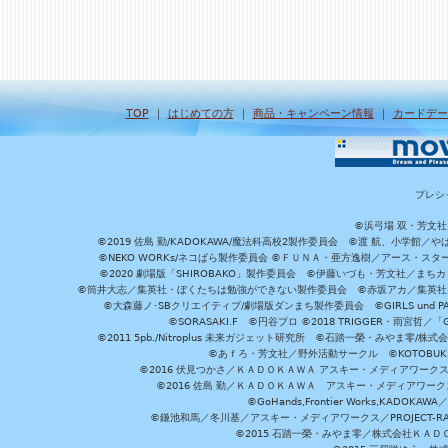
TOP
｜
はじめての方
｜
商品・キャンペーン情報
｜
カードデー
プレシ
©浜弓場 双・芳文
©2019 佐島 勤/KADOKAWA/魔法科高校2製作委員会 ©渡 航、小学
©NEKO WORKs/ネコぱら製作委員会 ©ＦＵＮＡ・亜方逸樹／アース・スタ
©2020 劇場版「SHIROBAKO」製作委員会 ©伊藤いづも・芳文社／まちカ
©筒井大志／集英社・ぼくたちは勉強ができない製作委員会 ©赤坂アカ／集英社・かぐ
©大森藤ノ･SBクリエイティブ/劇場版ダンまち製作委員会 ©GIRLS und P
©SORASAKI.F ©円谷プロ ©2018 TRIGGER・雨宮哲／
©2011 5pb./Nitroplus 未来ガジェット研究所 ©石踏一榮・みやま零
©あｆろ・芳文社／野外活動サークル ©KOTOBUKIYA /
©2016 伏見つかさ／ＫＡＤＯＫＡＷＡ アスキー・メディアワーク
©2016 佐島 勤／ＫＡＤＯＫＡＷＡ アスキー・メディアワークス刊
©GoHands,Frontier Works,KADO
©鎌池和馬／冬川基／アスキー・メディアワークス／PROJECT-RAI
©2015 石踏一榮・みやま零／株式会社ＫＡ