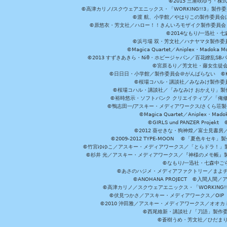
©2015 三屋咲ゆう・株
©高津カリノ/スクウェアエニックス・「WORKING!!3」製作
©渡 航、小学館／やはりこの製作委員会はまちがっ
©原悠衣・芳文社／ハロー！！きんいろモザイク製作委員会 ©
©2014なもり/一迅社・七
©浜弓場 双・芳文社／ハナヤマタ製作委
©Magica Quartet／Aniplex・Madoka 
©2013 すずきあきら・Niθ・ホビージャパン／百花繚乱S
©宮原るり／芳文社・藤女生徒
©日日日・小学館／製作委員会＠がんばらない ©KADOKA
©桜場コハル・講談社／みなみけ製作委
©桜場コハル・講談社／「みなみけ おかえり」製
©裕時悠示・ソフトバンク クリエイティブ／「俺修
©鴨志田一/アスキー・メディアワークス/さくら荘製作委員会 ©Cr
©Magica Quartet／Aniplex・Mad
©GIRLS und PANZER Pr
©2012 葵せきな・狗神煌／富士見書房
©2009-2012 TYPE-MOON ©「夏色キ
©竹宮ゆゆこ／アスキー・メディアワークス／「とらドラ！」製作
©杉井 光／アスキー・メディアワークス／『神様のメモ帳』製
©なもり/一迅社・七森中ご
©あさのハジメ・メディアファクトリー／まよチ
©ANOHANA PROJECT ©入間
©高津カリノ／スクウェアエニックス・「WORKING!!」製作委員
©伏見つかさ／アスキー・メディアワークス／OIP 
©2010 沖田雅／アスキー・メディアワークス／オオ
©西尾維新・講談社 / 「刀語」製
©蒼樹うめ・芳文社／ひだま